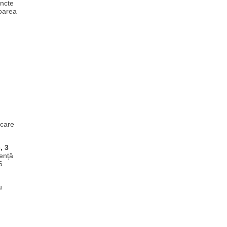
uncte
voarea
 care
, 3
dență
6
u