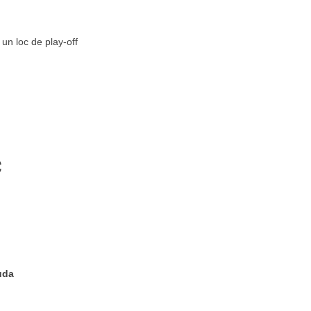
un loc de play-off
c
uda