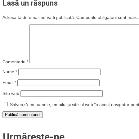
Lasă un răspuns
Adresa ta de email nu va fi publicată.
Câmpurile obligatorii sunt marc
Comentariu
*
Nume
*
Email
*
Site web
Salvează-mi numele, emailul și site-ul web în acest navigator pen
Urmărește-ne