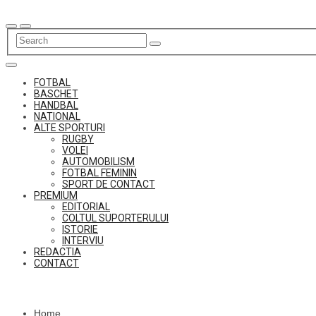
Skip
to
content
FOTBAL
BASCHET
HANDBAL
NATIONAL
ALTE SPORTURI
RUGBY
VOLEI
AUTOMOBILISM
FOTBAL FEMININ
SPORT DE CONTACT
PREMIUM
EDITORIAL
COLTUL SUPORTERULUI
ISTORIE
INTERVIU
REDACTIA
CONTACT
Home