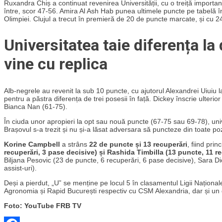
Ruxandra Chiș a continuat revenirea Universității, cu o treiță importa
între, scor 47-56. Amira Al Ash Hab punea ultimele puncte pe tabelă în
Olimpiei. Clujul a trecut în premieră de 20 de puncte marcate, și cu 24
Universitatea taie diferența la 
vine cu replica
Alb-negrele au revenit la sub 10 puncte, cu ajutorul Alexandrei Uiuiu l
pentru a păstra diferența de trei posesii în față. Dickey înscrie ulterio
Bianca Nan (61-75).
În ciuda unor apropieri la opt sau nouă puncte (67-75 sau 69-78), uni
Brașovul s-a trezit și nu și-a lăsat adversara să puncteze din toate pozi
Korine Campbell
a strâns
22 de puncte și 13 recuperări
, fiind pri
recuperări, 3 pase decisive) și Rashida Timbilla (13 puncte, 11 r
Biljana Pesovic (23 de puncte, 6 recuperări, 6 pase decisive), Sara Di
assist-uri).
Deși a pierdut, „U” se menține pe locul 5 în clasamentul Ligii Național
Agronomia și Rapid București respectiv cu CSM Alexandria, dar și un 
Foto: YouTube FRB TV