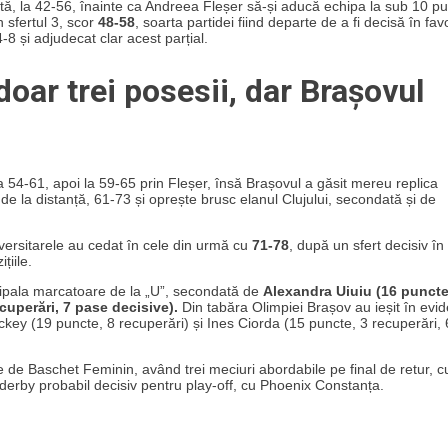
ntă, la 42-56, înainte ca Andreea Fleșer să-și aducă echipa la sub 10 p
 sfertul 3, scor
48-58
, soarta partidei fiind departe de a fi decisă în fa
-8 și adjudecat clar acest parțial.
doar trei posesii, dar Brașovul
a 54-61, apoi la 59-65 prin Fleșer, însă Brașovul a găsit mereu replica
r de la distanță, 61-73 și oprește brusc elanul Clujului, secondată și de
versitarele au cedat în cele din urmă cu
71-78
, după un sfert decisiv în
țiile.
ncipala marcatoare de la „U”, secondată de
Alexandra Uiuiu (16 puncte
ecuperări, 7 pase decisive).
Din tabăra Olimpiei Brașov au ieșit în evi
ckey (19 puncte, 8 recuperări) și Ines Ciorda (15 puncte, 3 recuperări, 
e de Baschet Feminin, având trei meciuri abordabile pe final de retur, c
derby probabil decisiv pentru play-off, cu Phoenix Constanța.