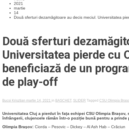
2021
martie
14
Două sferturi dezamăgitoare au decis meciul. Universitatea pie
Două sferturi dezamăgit
Universitatea pierde cu 
beneficiază de un progra
de play-off
Bucsi Krisztian
martie 14, 2021
in
BASCHET
,
SLIDER
Tagged
CSU Olimpia Bras
Universitatea Cluj a pierdut în fața echipei CSU Olimpia Brașov,
înfrângerii, clujencele rămân într-o poziție bună pentru a prinde 
Olimpia Brașov:
Ciorda – Pesovic – Dickey – Al Ash Hab – Crăciun