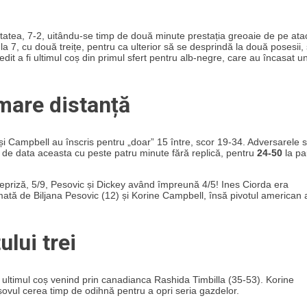
itatea, 7-2, uitându-se timp de două minute prestația greoaie de pe ata
la 7, cu două treițe, pentru ca ulterior să se desprindă la două posesii,
dit a fi ultimul coș din primul sfert pentru alb-negre, care au încasat u
mare distanță
și Campbell au înscris pentru „doar” 15 între, scor 19-34. Adversarele 
 de data aceasta cu peste patru minute fără replică, pentru
24-50
la p
repriză, 5/9, Pesovic și Dickey având împreună 4/5! Ines Ciorda era
ată de Biljana Pesovic (12) și Korine Campbell, însă pivotul american 
ului trei
-3, ultimul coș venind prin canadianca Rashida Timbilla (35-53). Korine
șovul cerea timp de odihnă pentru a opri seria gazdelor.