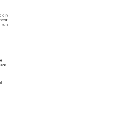
c din
 scor
n run
se
auza
al