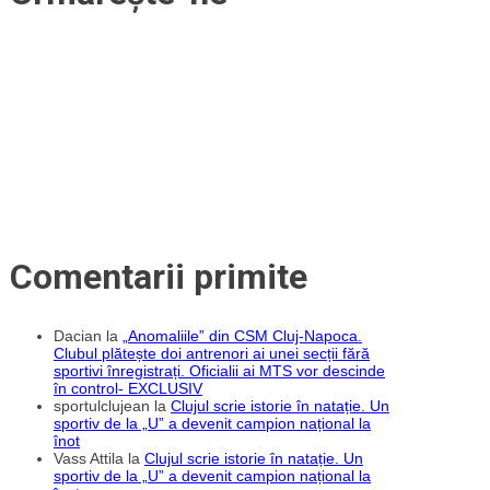
Comentarii primite
Dacian
la
„Anomaliile” din CSM Cluj-Napoca.
Clubul plătește doi antrenori ai unei secții fără
sportivi înregistrați. Oficialii ai MTS vor descinde
în control- EXCLUSIV
sportulclujean
la
Clujul scrie istorie în natație. Un
sportiv de la „U” a devenit campion național la
înot
Vass Attila
la
Clujul scrie istorie în natație. Un
sportiv de la „U” a devenit campion național la