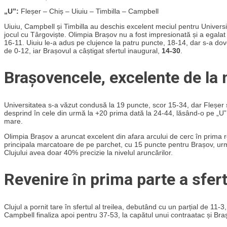
„U”:
Fleșer – Chiș – Uiuiu – Timbilla – Campbell
Uiuiu, Campbell și Timbilla au deschis excelent meciul pentru Univers
jocul cu Târgoviște. Olimpia Brașov nu a fost impresionată și a egalat 
16-11. Uiuiu le-a adus pe clujence la patru puncte, 18-14, dar s-a dove
de 0-12, iar Brașovul a câștigat sfertul inaugural,
14-30
.
Brașovencele, excelente de la 
Universitatea s-a văzut condusă la 19 puncte, scor 15-34, dar Fleșer 
desprind în cele din urmă la +20 prima dată la 24-44, lăsând-o pe „U”
mare.
Olimpia Brașov a aruncat excelent din afara arcului de cerc în prima 
principala marcatoare de pe parchet, cu 15 puncte pentru Brașov, urm
Clujului avea doar 40% precizie la nivelul aruncărilor.
Revenire în prima parte a sfert
Clujul a pornit tare în sfertul al treilea, debutând cu un parțial de 11
Campbell finaliza apoi pentru 37-53, la capătul unui contraatac și Bra