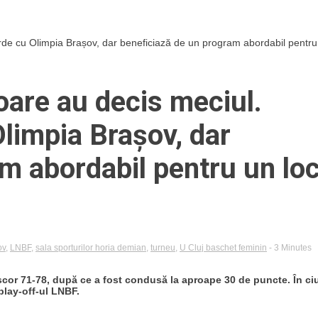
rde cu Olimpia Brașov, dar beneficiază de un program abordabil pentru 
oare au decis meciul.
Olimpia Brașov, dar
m abordabil pentru un lo
ov
,
LNBF
,
sala sporturilor horia demian
,
turneu
,
U Cluj baschet feminin
- 3 Minutes
 scor 71-78, după ce a fost condusă la aproape 30 de puncte. În ci
play-off-ul LNBF.