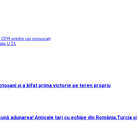
a CFR printre cei convocați
nala U 21
toșani și a bifat prima victorie pe teren propriu
ună adunarea! Amicale tari cu echipe din România,Turcia și