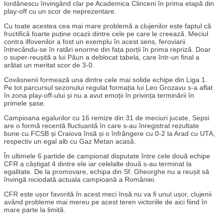
Iordănescu învingând clar pe Academica Clinceni în prima etapă din
play-off cu un scor de neprezentare.
Cu toate acestea cea mai mare problemă a clujenilor este faptul că
fructifică foarte puține ocazii dintre cele pe care le creează. Meciul
contra ilfovenilor a fost un exemplu în acest sens, feroviarii
întrecându-se în ratări enorme din fața porții în prima repriză. Doar
o super-reușită a lui Păun a deblocat tabela, care într-un final a
arătat un meritat scor de 3-0.
Covăsnenii formează una dintre cele mai solide echipe din Liga 1.
Pe tot parcursul sezonului regulat formația lui Leo Grozavu s-a aflat
în zona play-off-ului și nu a avut emoții în privința terminării în
primele șase.
Campioana egalurilor cu 16 remize din 31 de meciuri jucate, Sepsi
are o formă recentă fluctuantă în care s-au înregistrat rezultate
bune cu FCSB și Craiova însă și o înfrângere cu 0-2 la Arad cu UTA,
respectiv un egal alb cu Gaz Metan acasă.
În ultimele 6 partide de campionat disputate între cele două echipe
CFR a câștigat 4 dintre ele iar celelalte două s-au terminat la
egalitate. De la promovare, echipa din Sf. Gheorghe nu a reușit să
învingă niciodată actuala campioană a României.
CFR este ușor favorită în acest meci însă nu va fi unul ușor, clujenii
având probleme mai mereu pe acest teren victoriile de aici fiind în
mare parte la limită.