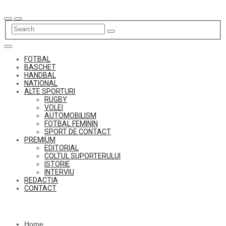
Skip
to
content
FOTBAL
BASCHET
HANDBAL
NATIONAL
ALTE SPORTURI
RUGBY
VOLEI
AUTOMOBILISM
FOTBAL FEMININ
SPORT DE CONTACT
PREMIUM
EDITORIAL
COLTUL SUPORTERULUI
ISTORIE
INTERVIU
REDACTIA
CONTACT
Home