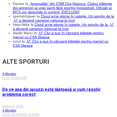
Dacian
la
„Anomaliile” din CSM Cluj-Napoca. Clubul plătește
doi antrenori ai unei secții fără sportivi înregistrați. Oficialii ai
MTS vor descinde în control- EXCLUSIV
sportulclujean
la
Clujul scrie istorie în natație. Un sportiv de la
„U” a devenit campion național la înot
Vass Attila
la
Clujul scrie istorie în natație. Un sportiv de la „U”
a devenit campion național la înot
Vasile Manu
la
„U” Cluj a pus în vânzare biletele pentru
meciul cu CSA Steaua
ionut
la
„U” Cluj a pus în vânzare biletele pentru meciul cu
CSA Steaua
ALTE SPORTURI
8 Minutes
ALTE SPORTURI
De ce apa din jacuzzi este lăptoasă și cum rezolvi
problema corect
august 5, 2026
4 Minutes
ALTE SPORTURI
SLIDER