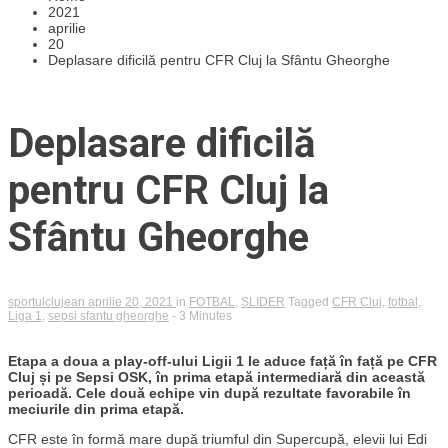
2021
aprilie
20
Deplasare dificilă pentru CFR Cluj la Sfântu Gheorghe
Deplasare dificilă
pentru CFR Cluj la
Sfântu Gheorghe
sportulclujean
aprilie 20, 2021
in
FOTBAL
,
SLIDER
Tagged
CFR Cluj
,
fotbal
,
Liga 1
,
sepsi sfantu gheorghe
- 3 Minutes
Etapa a doua a play-off-ului Ligii 1 le aduce față în față pe CFR
Cluj și pe Sepsi OSK, în prima etapă intermediară din această
perioadă. Cele două echipe vin după rezultate favorabile în
meciurile din prima etapă.
CFR este în formă mare după triumful din Supercupă, elevii lui Edi