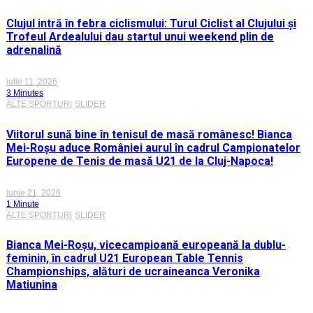
Clujul intră în febra ciclismului: Turul Ciclist al Clujului și
Trofeul Ardealului dau startul unui weekend plin de
adrenalină
iulie 11, 2026
3 Minutes
ALTE SPORTURI
SLIDER
Viitorul sună bine în tenisul de masă românesc! Bianca
Mei-Roșu aduce României aurul în cadrul Campionatelor
Europene de Tenis de masă U21 de la Cluj-Napoca!
iunie 21, 2026
1 Minute
ALTE SPORTURI
SLIDER
Bianca Mei-Roșu, vicecampioană europeană la dublu-
feminin, în cadrul U21 European Table Tennis
Championships, alături de ucraineanca Veronika
Matiunina