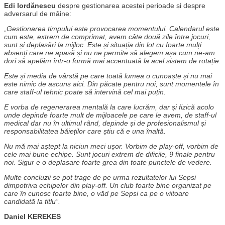
Edi Iordănescu
despre gestionarea acestei perioade și despre
adversarul de mâine:
„
Gestionarea timpului este provocarea momentului. Calendarul este
cum este, extrem de comprimat, avem câte două zile între jocuri,
sunt și deplasări la mijloc. Este și situația din lot cu foarte mulți
absenți care ne apasă și nu ne permite să alegem așa cum ne-am
dori să apelăm într-o formă mai accentuată la acel sistem de rotație.
Este și media de vârstă pe care toată lumea o cunoaște și nu mai
este nimic de ascuns aici. Din păcate pentru noi, sunt momentele în
care staff-ul tehnic poate să intervină cel mai puțin.
E vorba de regenerarea mentală la care lucrăm, dar și fizică acolo
unde depinde foarte mult de mijloacele pe care le avem, de staff-ul
medical dar nu în ultimul rând, depinde și de profesionalismul și
responsabilitatea băieților care știu că e una înaltă.
Nu mă mai aștept la niciun meci ușor. Vorbim de play-off, vorbim de
cele mai bune echipe. Sunt jocuri extrem de dificile, 9 finale pentru
noi. Sigur e o deplasare foarte grea din toate punctele de vedere.
Multe concluzii se pot trage de pe urma rezultatelor lui Sepsi
dimpotriva echipelor din play-off. Un club foarte bine organizat pe
care în cunosc foarte bine, o văd pe Sepsi ca pe o viitoare
candidată la titlu”.
Daniel KEREKES