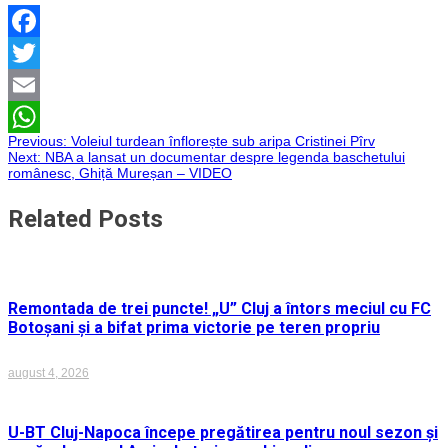
Facebook
Twitter
Email
Navigare
Previous:
Voleiul turdean înflorește sub aripa Cristinei Pîrv
WhatsApp
Next:
NBA a lansat un documentar despre legenda baschetului
românesc, Ghiță Mureșan – VIDEO
în
Related Posts
articole
Remontada de trei puncte! „U” Cluj a întors meciul cu FC
Botoșani și a bifat prima victorie pe teren propriu
august 4, 2026
U-BT Cluj-Napoca începe pregătirea pentru noul sezon și