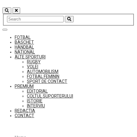
Skip
to
content
FOTBAL
BASCHET
HANDBAL
NATIONAL
ALTE SPORTURI
RUGBY
VOLEI
AUTOMOBILISM
FOTBAL FEMININ
SPORT DE CONTACT
PREMIUM
EDITORIAL
COLTUL SUPORTERULUI
ISTORIE
INTERVIU
REDACTIA
CONTACT