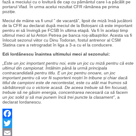
fază a meciului cu o lovitură de cap cu pământul care l-a păcălit pe
portarul Vlad. În urma acelui rezultat CFR rămânea pe prima
poziție.
Meciul de mâine va fi unul ” de vacanță”, lipsit de miză însă jucătorii
de la CFR au declarat după meciul de la Botoșani că este important
pentru ei să învingă pe FCSB în ultima etapă. Va fi în același timp
ultimul meci al lui Anton Petrea pe banca roș-albaștrilor. Acesta va fi
înlocuit sezonul viitor cu Dinu Todoran, fostul antrenor al CSM
Slatina care a retrogradat în liga a 3-a cu el la conducere.
Edi Iordănescu înaintea ultimului meci al sezonului:
„Este un joc important pentru noi, este un joc cu miză pentru că este
ultimul din campionat. Întâlnim până la urmă principala
contracandidată pentru titlu. E un joc pentru onoare, un joc
important pentru că vor fii suporterii noștri în tribune și chiar dacă
titlul de campioni este de necontestat, este cu atât mai frumos să
sărbătorești cu o victorie acasă. De aceea trebuie să fim focusați,
trebuie să ne găsim energia, concentrarea necesară ca să facem
un joc solid și să mai punem încă trei puncte la clasament”
, a
declarat Iordanescu.
Facebook
Twitter