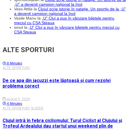
„U” a devenit campion național la înot
Vass Attila
la
Clujul scrie istorie în natație. Un sportiv de la „U”
a devenit campion național la înot
Vasile Manu
la
„U” Cluj a pus în vânzare biletele pentru
meciul cu CSA Steaua
ionut
la
„U” Cluj a pus în vânzare biletele pentru meciul cu
CSA Steaua
ALTE SPORTURI
8 Minutes
ALTE SPORTURI
De ce apa din jacuzzi este lăptoasă și cum rezolvi
problema corect
august 5, 2026
4 Minutes
ALTE SPORTURI
SLIDER
Clujul intră în febra ciclismului: Turul Ciclist al Clujului și
Trofeul Ardealului dau startul unui weekend plin de