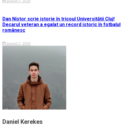
august 3, 2026
Dan Nistor scrie istorie în tricoul Universității Cluj!
Decarul veteran a egalat un record istoric în fotbalul
românesc
august 3, 2026
Daniel Kerekes