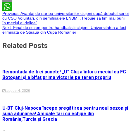
Email
Navigare
Previous:
Avantaj de partea universitarilor clujeni după debutul seriei
WhatsApp
cu CSO Voluntari, din semifinalele LNBM: „Trebuie să fim mai buni
în meciul al doilea”
în
Next:
Final de sezon pentru handbaliștii clujeni. Universitatea a fost
eliminată de Steaua din Cupa României
articole
Related Posts
Remontada de trei puncte! „U” Cluj a întors meciul cu FC
Botoșani și a bifat prima victorie pe teren propriu
august 4, 2026
U-BT Cluj-Napoca începe pregătirea pentru noul sezon și
sună adunarea! Amicale tari cu echipe din
România,Turcia și Grecia