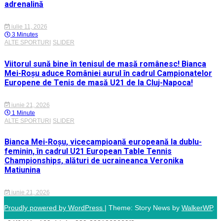
adrenalină
iulie 11, 2026
3 Minutes
ALTE SPORTURI
SLIDER
Viitorul sună bine în tenisul de masă românesc! Bianca
Mei-Roșu aduce României aurul în cadrul Campionatelor
Europene de Tenis de masă U21 de la Cluj-Napoca!
iunie 21, 2026
1 Minute
ALTE SPORTURI
SLIDER
Bianca Mei-Roșu, vicecampioană europeană la dublu-
feminin, în cadrul U21 European Table Tennis
Championships, alături de ucraineanca Veronika
Matiunina
iunie 21, 2026
Proudly powered by WordPress
|
Theme: Story News by
WalkerWP
.