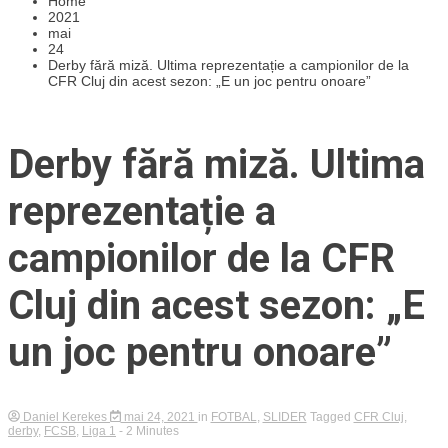
Home
2021
mai
24
Derby fără miză. Ultima reprezentație a campionilor de la
CFR Cluj din acest sezon: „E un joc pentru onoare”
Derby fără miză. Ultima
reprezentație a
campionilor de la CFR
Cluj din acest sezon: „E
un joc pentru onoare”
Daniel Kerekes
mai 24, 2021
in
FOTBAL
,
SLIDER
Tagged
CFR Cluj
,
derby
,
FCSB
,
Liga 1
- 2 Minutes