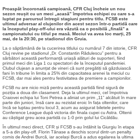
Proaspăt încoronată campioană, CFR Cluj încheie un nou
sezon reușit cu un meci „acasă” împotriva echipei cu care s-a
luptat pe parcursul întregii stagiuni pentru titlu. FCSB este
ultimul adversar al clujenilor din acest sezon într-o partidă care
la începutul play-off-ului era văzută ca o posibilă „finală” a
campionatului cu titlul pe masă. Meciul va avea loc marți, 25
mai, de la 20:30, pe stadionul din Gruia.
La o săptămână de la cucerirea titlului cu numărul 7 din istorie, CFR
Cluj revine pe stadionul „Dr. Constantin Rădulescu” pentru a
sărbători această performanță uriașă alături de suporteri, fiind
primul meci din Liga 1 cu spectatori de la începutul pandemiei.
Clubul clujean a anunțat de vineri că sunt pregătiți să găzduiască
fani în tribune în limita a 25% din capacitatea arenei la meciul cu
FCSB, dar mai ales pentru festivitatea de premiere a campionilor.
FCSB nu are nicio miză pentru această partidă fiind sigură de
poziția a doua din clasament. Deja la ultimul meci, cel împotriva
Craiovei echipa lui Toni Petrea a aliniat un prim „11” alcătuit în mare
parte din juniori, însă care au rezistat eroic în fața oltenilor, care
încă se luptau pentru locul 3, acum au asigurat biletele pentru
Conference League după victoria din finala cupei cu Astra. Oltenii
au câștigat greu acea partidă cu 1-0 prin golul lui Cicâldău.
În ultimul meci direct, CFR și FCSB s-au întâlnit la Giurgiu în etapa
a 5-a din play-off. Florin Tănase a deschis scorul dintr-un penalty
comis de Andrei Burcă, iar același Burcă a adus egalarea la ultima