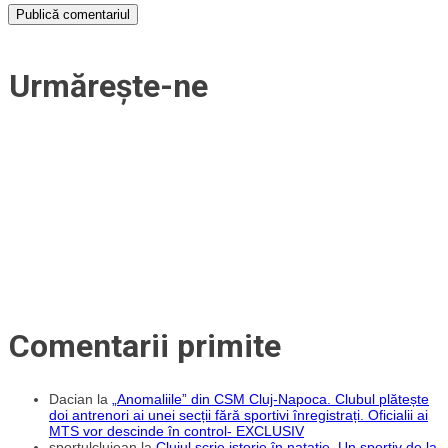
Urmărește-ne
Comentarii primite
Dacian
la
„Anomaliile” din CSM Cluj-Napoca. Clubul plătește
doi antrenori ai unei secții fără sportivi înregistrați. Oficialii ai
MTS vor descinde în control- EXCLUSIV
sportulclujean
la
Clujul scrie istorie în natație. Un sportiv de la