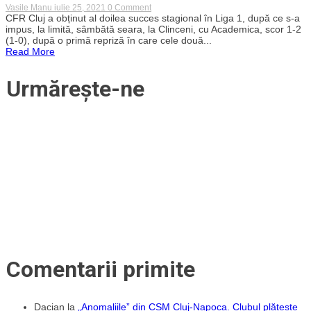
on
Vasile Manu
iulie 25, 2021
0 Comment
Victorie
CFR Cluj a obținut al doilea succes stagional în Liga 1, după ce s-a
la
impus, la limită, sâmbătă seara, la Clinceni, cu Academica, scor 1-2
limită
(1-0), după o primă repriză în care cele două...
pentru
Read More
CFR
Cluj
în
Urmărește-ne
deplasarea
de
la
Clinceni!
Alibec,
debut
oficial
în
tricoul
campioanei
Comentarii primite
Dacian
la
„Anomaliile” din CSM Cluj-Napoca. Clubul plătește