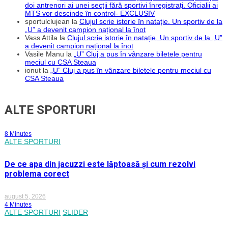
doi antrenori ai unei secții fără sportivi înregistrați. Oficialii ai
MTS vor descinde în control- EXCLUSIV
sportulclujean
la
Clujul scrie istorie în natație. Un sportiv de la
„U” a devenit campion național la înot
Vass Attila
la
Clujul scrie istorie în natație. Un sportiv de la „U”
a devenit campion național la înot
Vasile Manu
la
„U” Cluj a pus în vânzare biletele pentru
meciul cu CSA Steaua
ionut
la
„U” Cluj a pus în vânzare biletele pentru meciul cu
CSA Steaua
ALTE SPORTURI
8 Minutes
ALTE SPORTURI
De ce apa din jacuzzi este lăptoasă și cum rezolvi
problema corect
august 5, 2026
4 Minutes
ALTE SPORTURI
SLIDER