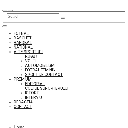
Skip
to
content
FOTBAL
BASCHET
HANDBAL
NATIONAL
ALTE SPORTURI
RUGBY
VOLEI
AUTOMOBILISM
FOTBAL FEMININ
SPORT DE CONTACT
PREMIUM
EDITORIAL
COLTUL SUPORTERULUI
ISTORIE
INTERVIU
REDACTIA
CONTACT
Home