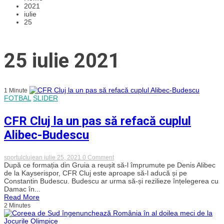
2021
iulie
25
25 iulie 2021
1 Minute
FOTBAL
SLIDER
CFR Cluj la un pas să refacă cuplul
Alibec-Budescu
on
sportulclujean
iulie 25, 2021
0 Comment
CFR
După ce formația din Gruia a reușit să-l împrumute pe Denis Alibec
Cluj
de la Kayserispor, CFR Cluj este aproape să-l aducă și pe
la
Constantin Budescu. Budescu ar urma să-și rezilieze înțelegerea cu
un
Damac în...
pas
Read More
să
2 Minutes
refacă
cuplul
Alibec-