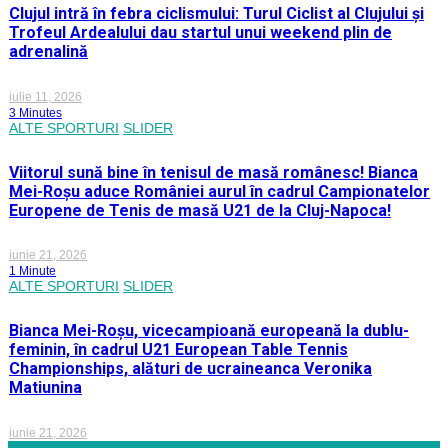
Clujul intră în febra ciclismului: Turul Ciclist al Clujului și
Trofeul Ardealului dau startul unui weekend plin de
adrenalină
iulie 11, 2026
3 Minutes
ALTE SPORTURI
SLIDER
Viitorul sună bine în tenisul de masă românesc! Bianca
Mei-Roșu aduce României aurul în cadrul Campionatelor
Europene de Tenis de masă U21 de la Cluj-Napoca!
iunie 21, 2026
1 Minute
ALTE SPORTURI
SLIDER
Bianca Mei-Roșu, vicecampioană europeană la dublu-
feminin, în cadrul U21 European Table Tennis
Championships, alături de ucraineanca Veronika
Matiunina
iunie 21, 2026