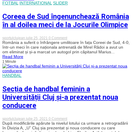
Budescu
FOTBAL
INTERNATIONAL
SLIDER
Coreea de Sud îngenunchează România
în al doilea meci de la Jocurile Olimpice
on
sportulclujean
iulie 25, 2021
0 Comment
Coreea
România a suferit o înfrângere umilitoare în fața Coreei de Sud, 4-0,
de
într-un meci în care naționala antrenată de Mirel Rădoi a avut un
Sud
om eliminat și și-a marcat un autogol prin căpitanul Marius...
îngenunchează
Read More
România
1 Minute
în
al
doilea
meci
HANDBAL
de
la
Secția de handbal feminin a
Jocurile
Olimpice
Universității Cluj și-a prezentat noua
conducere
on
sportulclujean
iulie 25, 2021
0 Comment
Secția
După modificările apărute la nivelul lotului ca urmare a retrogradării
de
în Divizia A, „U” Cluj șia prezentat și noua conducere cu care
handbal