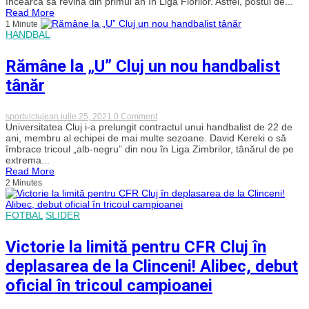
încearcă să revină din primul an în Liga Florilor. Astfel, postul de...
feminin
Read More
a
1 Minute
Universității
HANDBAL
Cluj
și-
a
Rămâne la „U” Cluj un nou handbalist
prezentat
noua
tânăr
conducere
on
sportulclujean
iulie 25, 2021
0 Comment
Rămâne
Universitatea Cluj i-a prelungit contractul unui handbalist de 22 de
la
ani, membru al echipei de mai multe sezoane. David Kereki o să
„U”
îmbrace tricoul „alb-negru” din nou în Liga Zimbrilor, tânărul de pe
Cluj
extrema...
un
Read More
nou
2 Minutes
handbalist
tânăr
FOTBAL
SLIDER
Victorie la limită pentru CFR Cluj în
deplasarea de la Clinceni! Alibec, debut
oficial în tricoul campioanei