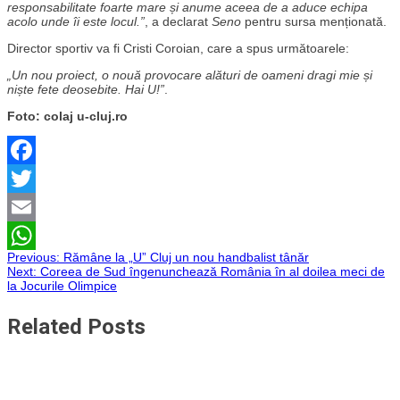
responsabilitate foarte mare și anume aceea de a aduce echipa
acolo unde îi este locul.”
, a declarat
Seno
pentru sursa menționată.
Director sportiv va fi Cristi Coroian, care a spus următoarele:
„Un nou proiect, o nouă provocare alături de oameni dragi mie și
niște fete deosebite. Hai U!”
.
Foto: colaj u-cluj.ro
Facebook
Twitter
Email
Navigare
Previous:
Rămâne la „U” Cluj un nou handbalist tânăr
WhatsApp
Next:
Coreea de Sud îngenunchează România în al doilea meci de
la Jocurile Olimpice
în
Related Posts
articole