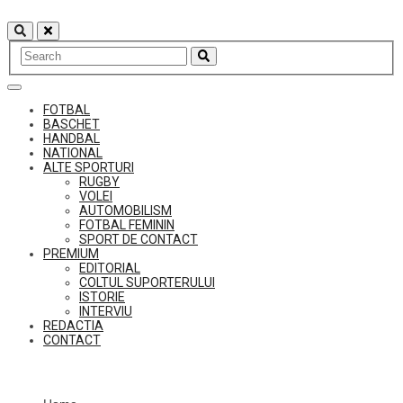
Skip
to
content
FOTBAL
BASCHET
HANDBAL
NATIONAL
ALTE SPORTURI
RUGBY
VOLEI
AUTOMOBILISM
FOTBAL FEMININ
SPORT DE CONTACT
PREMIUM
EDITORIAL
COLTUL SUPORTERULUI
ISTORIE
INTERVIU
REDACTIA
CONTACT