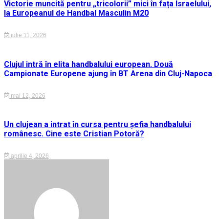
Victorie muncită pentru „tricolorii” mici în fața Israelului,
la Europeanul de Handbal Masculin M20
iulie 11, 2026
Clujul intră în elita handbalului european. Două
Campionate Europene ajung în BT Arena din Cluj-Napoca
mai 12, 2026
Un clujean a intrat în cursa pentru șefia handbalului
românesc. Cine este Cristian Potoră?
aprilie 4, 2026