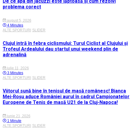
De ce apa din jacuzzi este lăptoasă și cum rezolvi
problema corect
august 5, 2026
4 Minutes
ALTE SPORTURI
SLIDER
Clujul intră în febra ciclismului: Turul Ciclist al Clujului și
Trofeul Ardealului dau startul unui weekend plin de
adrenalină
iulie 11, 2026
3 Minutes
ALTE SPORTURI
SLIDER
Viitorul sună bine în tenisul de masă românesc! Bianca
Mei-Roșu aduce României aurul în cadrul Campionatelor
Europene de Tenis de masă U21 de la Cluj-Napoca!
iunie 21, 2026
1 Minute
ALTE SPORTURI
SLIDER