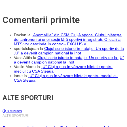
Comentarii primite
Dacian
la
„Anomaliile” din CSM Cluj-Napoca. Clubul plătește
doi antrenori ai unei secții fără sportivi înregistrați. Oficialii ai
MTS vor descinde în control- EXCLUSIV
sportulclujean
la
Clujul scrie istorie în natație. Un sportiv de la
„U” a devenit campion național la înot
Vass Attila
la
Clujul scrie istorie în natație. Un sportiv de la „U”
a devenit campion național la înot
Vasile Manu
la
„U” Cluj a pus în vânzare biletele pentru
meciul cu CSA Steaua
ionut
la
„U” Cluj a pus în vânzare biletele pentru meciul cu
CSA Steaua
ALTE SPORTURI
8 Minutes
ALTE SPORTURI