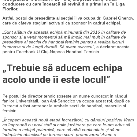
conducere cu care încearcă să revină din primul an în Liga
Florilor.
Astfel, postul de președinte al secției îl va ocupa dr. Gabriel Ghenov,
care de câteva stagiuni activa și ca sponsor în cadrul echipei.
„Sunt alături de această echipă minunată din 2016 în calitate de
sponsor și a venit momentul să mă implic mai mult în calitate de
președinte al secției de handbal feminin pentru a realiza lucruri
frumoase și de lungă durată. Să avem succes!”
, a declarat acesta
pentru Facebook U Cluj-Napoca Handbal Feminin.
„Trebuie să aducem echipa
acolo unde îi este locul!”
Pe postul de director tehnic sosește un nume cunoscut în rândul
fanilor Universității. Ioan Ani-Senocico va ocupa acest rol, după ce
în trecut a fost antrenor la ambele secții de handbal, masculin și
feminin.
„Începem această nouă etapă încrezători, cu gânduri pozitive! Vrem
ca împreună cu noul staff și noile jucătoare pe care le-am adus să
formăm o echipă puternică, care să aibă continuitate și să ne
îndeplinim obiectivul pe termen scurt: promovarea! Avem o