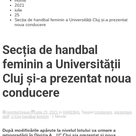
Home
2021
iulie
25
Secția de handbal feminin a Universității Cluj și-a prezentat
noua conducere
Secția de handbal
feminin a Universității
Cluj și-a prezentat noua
conducere
sportulclujean
iulie 25, 2021
in
HANDBAL
Tagged
conducere
,
prezentare
,
staff
,
U Cluj handbal feminin
- 1 Minute
După modificările apărute la nivelul lotului ca urmare a
retrogradării în Divizia A, „U” Cluj șia prezentat și noua