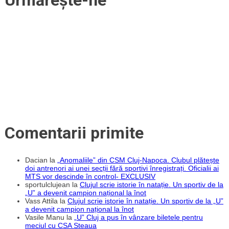
Comentarii primite
Dacian
la
„Anomaliile” din CSM Cluj-Napoca. Clubul plătește
doi antrenori ai unei secții fără sportivi înregistrați. Oficialii ai
MTS vor descinde în control- EXCLUSIV
sportulclujean
la
Clujul scrie istorie în natație. Un sportiv de la
„U” a devenit campion național la înot
Vass Attila
la
Clujul scrie istorie în natație. Un sportiv de la „U”
a devenit campion național la înot
Vasile Manu
la
„U” Cluj a pus în vânzare biletele pentru
meciul cu CSA Steaua