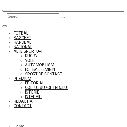
Skip
to
content
FOTBAL
BASCHET
HANDBAL
NATIONAL
ALTE SPORTURI
RUGBY
VOLEI
AUTOMOBILISM
FOTBAL FEMININ
SPORT DE CONTACT
PREMIUM
EDITORIAL
COLTUL SUPORTERULUI
ISTORIE
INTERVIU
REDACTIA
CONTACT
Home