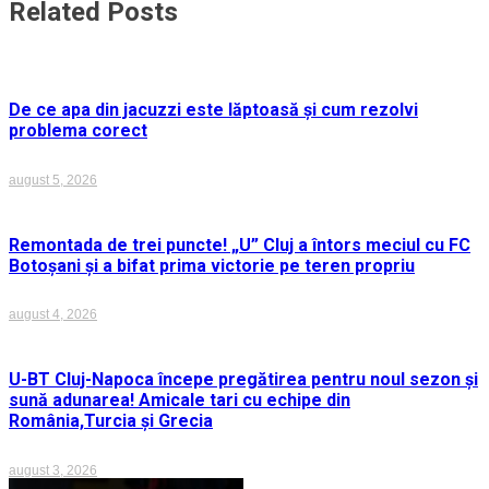
Related Posts
De ce apa din jacuzzi este lăptoasă și cum rezolvi
problema corect
august 5, 2026
Remontada de trei puncte! „U” Cluj a întors meciul cu FC
Botoșani și a bifat prima victorie pe teren propriu
august 4, 2026
U-BT Cluj-Napoca începe pregătirea pentru noul sezon și
sună adunarea! Amicale tari cu echipe din
România,Turcia și Grecia
august 3, 2026