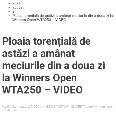
2021
august
2
Ploaia torențială de astăzi a amânat meciurile din a doua zi la
Winners Open WTA250 – VIDEO
Ploaia torențială de
astăzi a amânat
meciurile din a doua zi
la Winners Open
WTA250 – VIDEO
Vasile Manu
august 2, 2021
in
ALTE SPORTURI
,
SLIDER
Tagged
winners open
- 2 Minutes