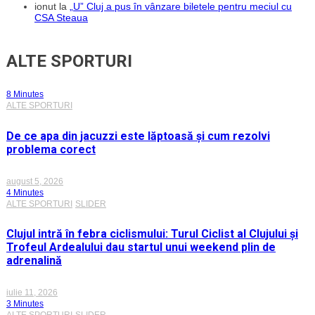
ionut
la
„U” Cluj a pus în vânzare biletele pentru meciul cu
CSA Steaua
ALTE SPORTURI
8 Minutes
ALTE SPORTURI
De ce apa din jacuzzi este lăptoasă și cum rezolvi
problema corect
august 5, 2026
4 Minutes
ALTE SPORTURI
SLIDER
Clujul intră în febra ciclismului: Turul Ciclist al Clujului și
Trofeul Ardealului dau startul unui weekend plin de
adrenalină
iulie 11, 2026
3 Minutes