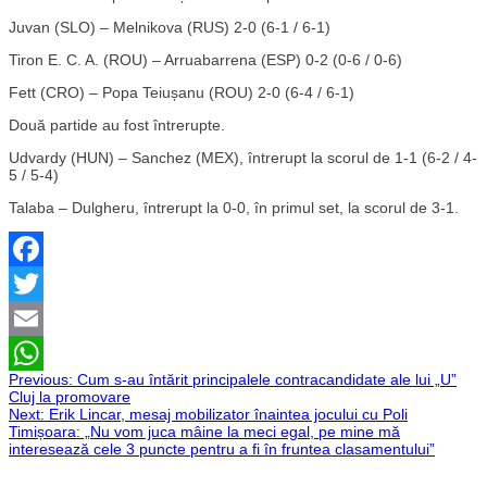
Juvan (SLO) – Melnikova (RUS) 2-0 (6-1 / 6-1)
Tiron E. C. A. (ROU) – Arruabarrena (ESP) 0-2 (0-6 / 0-6)
Fett (CRO) – Popa Teiușanu (ROU) 2-0 (6-4 / 6-1)
Două partide au fost întrerupte.
Udvardy (HUN) – Sanchez (MEX), întrerupt la scorul de 1-1 (6-2 / 4-
5 / 5-4)
Talaba – Dulgheru, întrerupt la 0-0, în primul set, la scorul de 3-1.
Facebook
Twitter
Email
Navigare
Previous:
Cum s-au întărit principalele contracandidate ale lui „U”
WhatsApp
Cluj la promovare
Next:
Erik Lincar, mesaj mobilizator înaintea jocului cu Poli
în
Timișoara: „Nu vom juca mâine la meci egal, pe mine mă
interesează cele 3 puncte pentru a fi în fruntea clasamentului”
articole