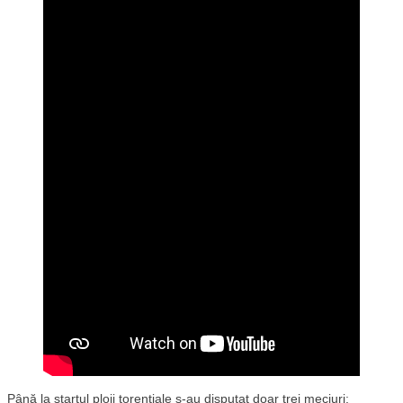
Până la startul ploii torențiale s-au disputat doar trei meciuri: