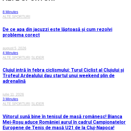
8 Minutes
ALTE SPORTURI
De ce apa din jacuzzi este lăptoasă și cum rezolvi
problema corect
august 5, 2026
4 Minutes
ALTE SPORTURI
SLIDER
Clujul intră în febra ciclismului: Turul Ciclist al Clujului și
Trofeul Ardealului dau startul unui weekend plin de
adrenalină
iulie 11, 2026
3 Minutes
ALTE SPORTURI
SLIDER
Viitorul sună bine în tenisul de masă românesc! Bianca
Mei-Roșu aduce României aurul în cadrul Campionatelor
Europene de Tenis de masă U21 de la Cluj-Napoca!