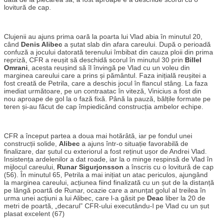
lovitură de cap.
Clujenii au ajuns prima oară la poarta lui Vlad abia în minutul 20,
când
Denis Alibec
a șutat slab din afara careului. După o perioadă
confuză a jocului datorată terenului îmbibat din cauza ploii din prima
repriză, CFR a reușit să deschidă scorul în minutul 30 prin
Billel
Omrani
, acesta reușind să îl învingă pe Vlad cu un voleu din
marginea careului care a prins și pământul. Faza inițială reușitei a
fost creată de Petrila, care a deschis jocul în flancul stâng. La faza
imediat următoare, pe un contraatac în viteză, Vinicius a fost din
nou aproape de gol la o fază fixă. Până la pauză, bălțile formate pe
teren și-au făcut de cap împiedicând construcția ambelor echipe.
CFR a început partea a doua mai hotărâtă, iar pe fondul unei
construcții solide,
Alibec
a ajuns într-o situație favorabilă de
finalizare, dar șutul cu exteriorul a fost reținut ușor de Andrei Vlad.
Insistența ardelenilor a dat roade, iar la o minge respinsă de Vlad în
mijlocul careului,
Runar Sigurjonsson
a înscris cu o lovitură de cap
(56). În minutul 65, Petrila a mai inițiat un atac periculos, ajungând
la marginea careului, acțiunea fiind finalizată cu un șut de la distanță
pe lângă poartă de Runar, ocazie care a anunțat golul al treilea în
urma unei acțiuni a lui Alibec, care l-a găsit pe
Deac
liber la 20 de
metri de poartă, „decarul”
CFR-ului executându-l pe Vlad cu un șut
plasat excelent (67)