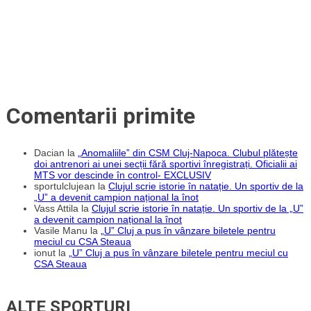
Comentarii primite
Dacian
la
„Anomaliile” din CSM Cluj-Napoca. Clubul plătește
doi antrenori ai unei secții fără sportivi înregistrați. Oficialii ai
MTS vor descinde în control- EXCLUSIV
sportulclujean
la
Clujul scrie istorie în natație. Un sportiv de la
„U” a devenit campion național la înot
Vass Attila
la
Clujul scrie istorie în natație. Un sportiv de la „U”
a devenit campion național la înot
Vasile Manu
la
„U” Cluj a pus în vânzare biletele pentru
meciul cu CSA Steaua
ionut
la
„U” Cluj a pus în vânzare biletele pentru meciul cu
CSA Steaua
ALTE SPORTURI