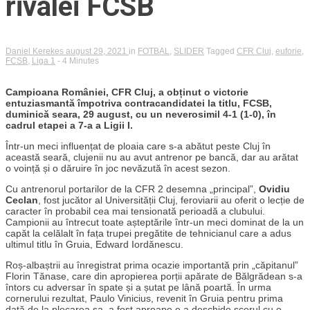
rivalei FCSB
Daniel Kerekes
august 29, 2021
in
FOTBAL
,
SLIDER
Tagged
CFR Cluj
,
euforie
,
FCSB
,
Liga 1
- 4 Minutes
Campioana României, CFR Cluj, a obținut o victorie
entuziasmantă împotriva contracandidatei la titlu, FCSB,
duminică seara, 29 august, cu un neverosimil 4-1 (1-0), în
cadrul etapei a 7-a a Ligii I.
Într-un meci influențat de ploaia care s-a abătut peste Cluj în
această seară, clujenii nu au avut antrenor pe bancă, dar au arătat
o voință și o dăruire în joc nevăzută în acest sezon.
Cu antrenorul portarilor de la CFR 2 desemna „principal”,
Ovidiu
Ceclan
, fost jucător al Universității Cluj, feroviarii au oferit o lecție de
caracter în probabil cea mai tensionată perioadă a clubului.
Campionii au întrecut toate așteptările într-un meci dominat de la un
capăt la celălalt în fața trupei pregătite de tehnicianul care a adus
ultimul titlu în Gruia, Edward Iordănescu.
Roș-albaștrii au înregistrat prima ocazie importantă prin „căpitanul”
Florin Tănase, care din apropierea porții apărate de Bălgrădean s-a
întors cu adversar în spate și a șutat pe lână poartă. În urma
cornerului rezultat, Paulo Vinicius, revenit în Gruia pentru prima
dată de la plecarea sa, a fost aproape e a deschide scorul cu o