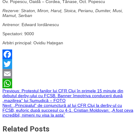
Ov. Popescu, Oaidă – Cordea, Tănase, Oct. Popescu
Rezerve: Straton, Miron, Haruț, Stoica, Perianu, Dumiter, Musi,
Mamut, Serban
Antrenor: Edward Iordănescu
Spectatori: 9000
Arbitri principal: Ovidiu Hațegan
Facebook
Twitter
Email
Navigare
Previous:
Protestul fanilor lui CFR Cluj în primele 15 minute din
WhatsApp
debutul derby-ului cu FCSB. Banner împotriva conducerii după
„mazilirea” lui Șumudică – FOTO
în
Next:
„Principalul” de conjunctură al lui CFR Cluj la derby-ul cu
FCSB, euforic după succesul cu 4-1. Cristian Moldovan: „A fost ceva
articole
incredibil, nimeni nu visa la asta”
Related Posts