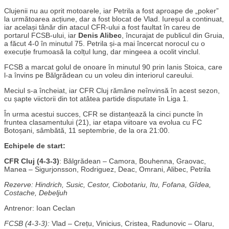
Clujenii nu au oprit motoarele, iar Petrila a fost aproape de „poker”
la următoarea acțiune, dar a fost blocat de Vlad. Iureșul a continuat,
iar același tânăr din atacul CFR-ului a fost faultat în careu de
portarul FCSB-ului, iar
Denis Alibec
, încurajat de publicul din Gruia,
a făcut 4-0 în minutul 75. Petrila și-a mai încercat norocul cu o
execuție frumoasă la colțul lung, dar mingeea a ocolit vinclul.
FCSB a marcat golul de onoare în minutul 90 prin Ianis Stoica, care
l-a învins pe Bălgrădean cu un voleu din interiorul careului.
Meciul s-a încheiat, iar CFR Cluj rămâne neînvinsă în acest sezon,
cu șapte viictorii din tot atâtea partide disputate în Liga 1.
În urma acestui succes, CFR se distanțează la cinci puncte în
fruntea clasamentului (21), iar etapa viitoare va evolua cu FC
Botoșani, sâmbătă, 11 septembrie, de la ora 21:00.
Echipele de start:
CFR Cluj (4-3-3)
: Bălgrădean – Camora, Bouhenna, Graovac,
Manea – Sigurjonsson, Rodriguez, Deac, Omrani, Alibec, Petrila
Rezerve: Hindrich, Susic, Cestor, Ciobotariu, Itu, Fofana, Gîdea,
Costache, Debeljuh
Antrenor: Ioan Ceclan
FCSB (4-3-3):
Vlad – Crețu, Vinicius, Cristea, Radunovic – Olaru,