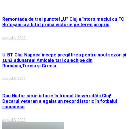
Remontada de trei puncte! „U” Cluj a întors meciul cu FC
Botoșani și a bifat prima victorie pe teren propriu
august 4, 2026
U-BT Cluj-Napoca începe pregătirea pentru noul sezon și
sună adunarea! Amicale tari cu echipe din
România,Turcia și Grecia
august 3, 2026
Dan Nistor scrie istorie în tricoul Universității Cluj!
Decarul veteran a egalat un record istoric în fotbalul
românesc
august 3, 2026