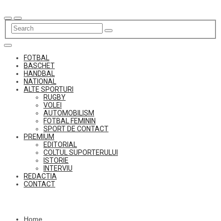
Skip
to
content
FOTBAL
BASCHET
HANDBAL
NATIONAL
ALTE SPORTURI
RUGBY
VOLEI
AUTOMOBILISM
FOTBAL FEMININ
SPORT DE CONTACT
PREMIUM
EDITORIAL
COLTUL SUPORTERULUI
ISTORIE
INTERVIU
REDACTIA
CONTACT
Home