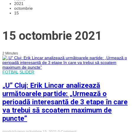
2021
octombrie
15
15 octombrie 2021
2 Minutes
FOTBAL
SLIDER
„U” Cluj: Erik Lincar analizează
următoarele partide: „Urmează o
perioadă interesantă de 3 etape în care
va trebui să scoatem maximum de
puncte”
on
sportulclujean
octombrie 15, 2021
0 Comment