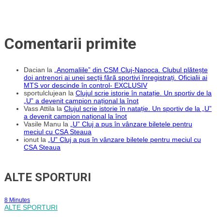
Comentarii primite
Dacian
la
„Anomaliile” din CSM Cluj-Napoca. Clubul plătește
doi antrenori ai unei secții fără sportivi înregistrați. Oficialii ai
MTS vor descinde în control- EXCLUSIV
sportulclujean
la
Clujul scrie istorie în natație. Un sportiv de la
„U” a devenit campion național la înot
Vass Attila
la
Clujul scrie istorie în natație. Un sportiv de la „U”
a devenit campion național la înot
Vasile Manu
la
„U” Cluj a pus în vânzare biletele pentru
meciul cu CSA Steaua
ionut
la
„U” Cluj a pus în vânzare biletele pentru meciul cu
CSA Steaua
ALTE SPORTURI
8 Minutes
ALTE SPORTURI