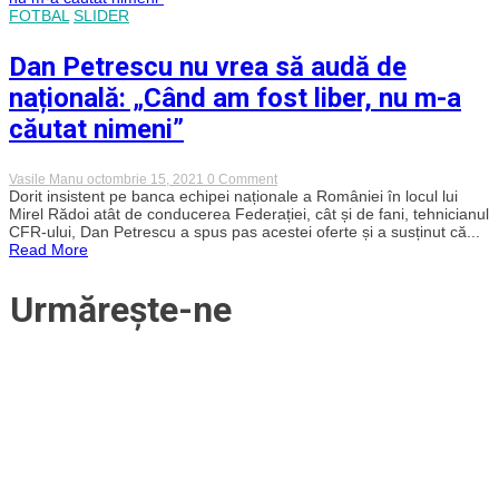
peste
FOTBAL
SLIDER
tine,
deși
ei
Dan Petrescu nu vrea să audă de
nu
au
națională: „Când am fost liber, nu m-a
jucat
fotbal
căutat nimeni”
niciodată”
on
Vasile Manu
octombrie 15, 2021
0 Comment
Dan
Dorit insistent pe banca echipei naționale a României în locul lui
Petrescu
Mirel Rădoi atât de conducerea Federației, cât și de fani, tehnicianul
nu
CFR-ului, Dan Petrescu a spus pas acestei oferte și a susținut că...
vrea
Read More
să
audă
de
Urmărește-ne
națională:
„Când
am
fost
liber,
nu
m-
a
căutat
nimeni”