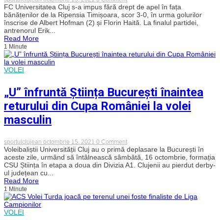
„U”
FC Universitatea Cluj s-a impus fără drept de apel în fața
Cluj:
bănățenilor de la Ripensia Timișoara, scor 3-0, în urma golurilor
Erik
înscrise de Albert Hofman (2) și Florin Haită. La finalul partidei,
Lincar
antrenorul Erik...
analizează
Read More
următoarele
1 Minute
partide:
„Urmează
o
perioadă
VOLEI
interesantă
de
3
„U” înfruntă Știința București înaintea
etape
în
returului din Cupa României la volei
care
va
masculin
trebui
să
scoatem
on
sportulclujean
octombrie 15, 2021
0 Comment
maximum
„U”
Voleibaliștii Universității Cluj au o primă deplasare la București în
de
înfruntă
aceste zile, urmând să întâlnească sâmbătă, 16 octombrie, formația
puncte”
Știința
CSU Știința în etapa a doua din Divizia A1. Clujenii au pierdut derby-
București
ul județean cu...
înaintea
Read More
returului
1 Minute
din
Cupa
României
la
VOLEI
volei