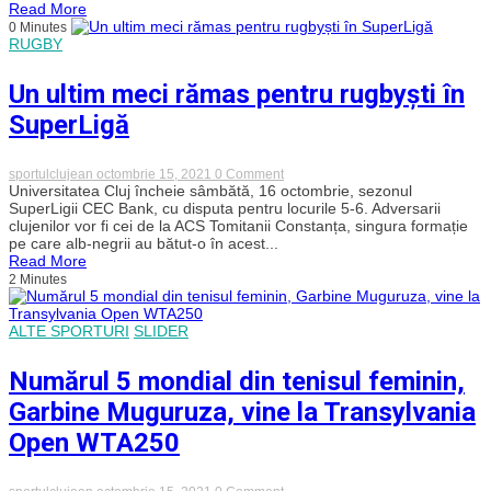
Read More
cu
0 Minutes
Ripensia.
RUGBY
Hofman,
omul
meciului!
Un ultim meci rămas pentru rugbyști în
SuperLigă
on
sportulclujean
octombrie 15, 2021
0 Comment
Un
Universitatea Cluj încheie sâmbătă, 16 octombrie, sezonul
ultim
SuperLigii CEC Bank, cu disputa pentru locurile 5-6. Adversarii
meci
clujenilor vor fi cei de la ACS Tomitanii Constanța, singura formație
rămas
pe care alb-negrii au bătut-o în acest...
pentru
Read More
rugbyști
2 Minutes
în
SuperLigă
ALTE SPORTURI
SLIDER
Numărul 5 mondial din tenisul feminin,
Garbine Muguruza, vine la Transylvania
Open WTA250
on