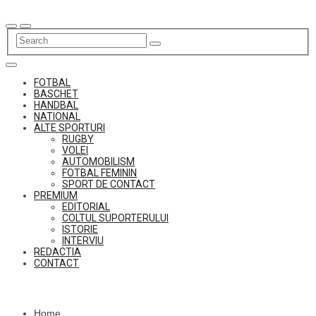
Skip
to
content
FOTBAL
BASCHET
HANDBAL
NATIONAL
ALTE SPORTURI
RUGBY
VOLEI
AUTOMOBILISM
FOTBAL FEMININ
SPORT DE CONTACT
PREMIUM
EDITORIAL
COLTUL SUPORTERULUI
ISTORIE
INTERVIU
REDACTIA
CONTACT
Home