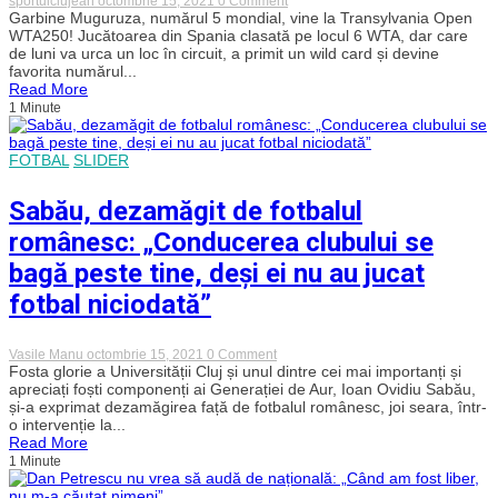
sportulclujean
octombrie 15, 2021
0 Comment
Numărul
Garbine Muguruza, numărul 5 mondial, vine la Transylvania Open
5
WTA250! Jucătoarea din Spania clasată pe locul 6 WTA, dar care
mondial
de luni va urca un loc în circuit, a primit un wild card și devine
din
favorita numărul...
tenisul
Read More
feminin,
1 Minute
Garbine
Muguruza,
vine
la
FOTBAL
SLIDER
Transylvania
Open
WTA250
Sabău, dezamăgit de fotbalul
românesc: „Conducerea clubului se
bagă peste tine, deși ei nu au jucat
fotbal niciodată”
on
Vasile Manu
octombrie 15, 2021
0 Comment
Sabău,
Fosta glorie a Universității Cluj și unul dintre cei mai importanți și
dezamăgit
apreciați foști componenți ai Generației de Aur, Ioan Ovidiu Sabău,
de
și-a exprimat dezamăgirea față de fotbalul românesc, joi seara, într-
fotbalul
o intervenție la...
românesc:
Read More
„Conducerea
1 Minute
clubului
se
bagă