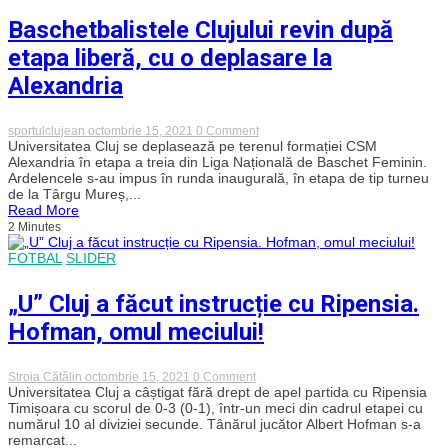
Baschetbalistele Clujului revin după
etapa liberă, cu o deplasare la
Alexandria
on
sportulclujean
octombrie 15, 2021
0 Comment
Baschetbalistele
Universitatea Cluj se deplasează pe terenul formației CSM
Clujului
Alexandria în etapa a treia din Liga Națională de Baschet Feminin.
revin
Ardelencele s-au impus în runda inaugurală, în etapa de tip turneu
după
de la Târgu Mureș,...
etapa
Read More
liberă,
2 Minutes
cu
o
deplasare
FOTBAL
SLIDER
la
Alexandria
„U” Cluj a făcut instrucție cu Ripensia.
Hofman, omul meciului!
on
Stroia Cătălin
octombrie 15, 2021
0 Comment
„U”
Universitatea Cluj a câștigat fără drept de apel partida cu Ripensia
Cluj
Timișoara cu scorul de 0-3 (0-1), într-un meci din cadrul etapei cu
a
numărul 10 al diviziei secunde. Tânărul jucător Albert Hofman s-a
făcut
remarcat...
instrucție