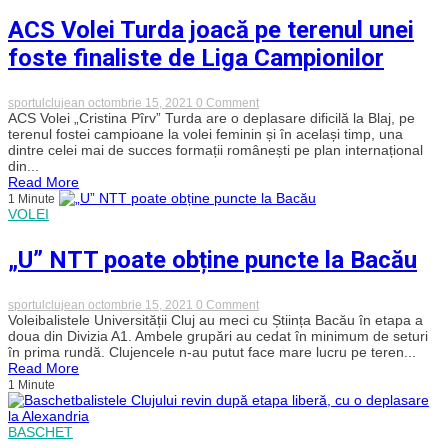
masculin
ACS Volei Turda joacă pe terenul unei
foste finaliste de Liga Campionilor
on
sportulclujean
octombrie 15, 2021
0 Comment
ACS
ACS Volei „Cristina Pîrv” Turda are o deplasare dificilă la Blaj, pe
Volei
terenul fostei campioane la volei feminin și în același timp, una
Turda
dintre celei mai de succes formații românești pe plan internațional
joacă
din...
pe
Read More
terenul
1 Minute
unei
VOLEI
foste
finaliste
de
„U” NTT poate obține puncte la Bacău
Liga
Campionilor
on
sportulclujean
octombrie 15, 2021
0 Comment
„U”
Voleibalistele Universității Cluj au meci cu Știința Bacău în etapa a
NTT
doua din Divizia A1. Ambele grupări au cedat în minimum de seturi
poate
în prima rundă. Clujencele n-au putut face mare lucru pe teren...
obține
Read More
puncte
1 Minute
la
Bacău
BASCHET