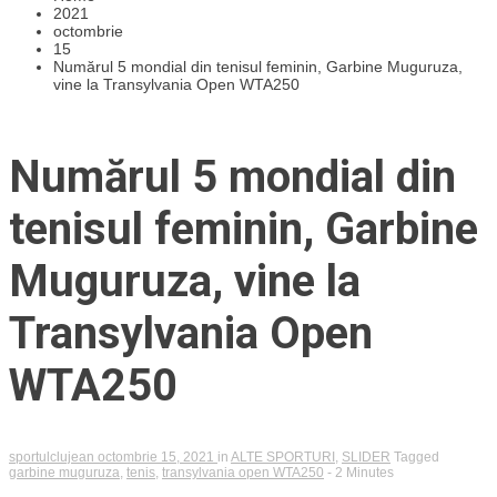
2021
octombrie
15
Numărul 5 mondial din tenisul feminin, Garbine Muguruza,
vine la Transylvania Open WTA250
Numărul 5 mondial din
tenisul feminin, Garbine
Muguruza, vine la
Transylvania Open
WTA250
sportulclujean
octombrie 15, 2021
in
ALTE SPORTURI
,
SLIDER
Tagged
garbine muguruza
,
tenis
,
transylvania open WTA250
- 2 Minutes