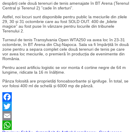
despărți cele două terenuri de tenis amenajate în BT Arena (Terenul
Central și Terenul 2) ”cade în sferturi”.
Astfel, noi locuri sunt disponibile pentru public la meciurile din zilele
29, 30 și 31 octombrie care au fost SOLD OUT. 400 de „bilete
magice” au fost puse în vânzare pentru locurile din tribunele
Terenului 2.
Turneul de tenis Transylvania Open WTA250 va avea loc în 23-31
octombrie, în BT Arena din Cluj-Napoca. Sala va fi împărțită în două
zone pentru a separa complet cele două terenuri de tenis pe care
vor avea loc meciurile, o premieră în producția de evenimente din
România.
Pentru acest artificiu logistic se vor monta 4 cortine negre de 64 m
lungime, ridicate la 16 m înălțime.
Pânza folosită are proprietăți fonoabsorbante și ignifuge. În total, se
vor folosi 400 ml de schelă și 6000 mp de pânză.
Facebook
Twitter
Email