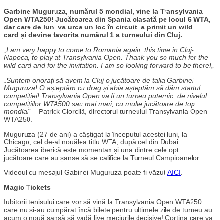
Garbine Muguruza, numărul 5 mondial, vine la Transylvania
Open WTA250! Jucătoarea din Spania clasată pe locul 6 WTA,
dar care de luni va urca un loc în circuit, a primit un wild
card și devine favorita numărul 1 a turneului din Cluj.
„I am very happy to come to Romania again, this time in Cluj-
Napoca, to play at Transylvania Open. Thank you so much for the
wild card and for the invitation. I am so looking forward to be there!
„
„Suntem onorați să avem la Cluj o jucătoare de talia Garbinei
Muguruza! O așteptăm cu drag și abia așteptăm să dăm startul
competiției! Transylvania Open va fi un turneu puternic, de nivelul
competițiilor WTA500 sau mai mari, cu multe jucătoare de top
mondial
” – Patrick Ciorcilă, directorul turneului Transylvania Open
WTA250.
Muguruza (27 de ani) a câștigat la începutul acestei luni, la
Chicago, cel de-al nouălea titlu WTA, după cel din Dubai.
Jucătoarea iberică este momentan și una dintre cele opt
jucătoare care au șanse să se califice la Turneul Campioanelor.
Videoul cu mesajul Gabinei Muguruza poate fi văzut
AICI
.
Magic Tickets
Iubitorii tenisului care vor să vină la Transylvania Open WTA250
care nu și-au cumpărat încă bilete pentru ultimele zile de turneu au
acum o nouă șansă să vadă live meciurile decisive! Cortina care va