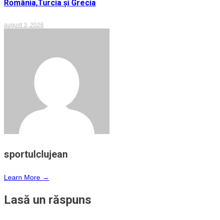
România,Turcia și Grecia
august 3, 2026
sportulclujean
Learn More →
Lasă un răspuns