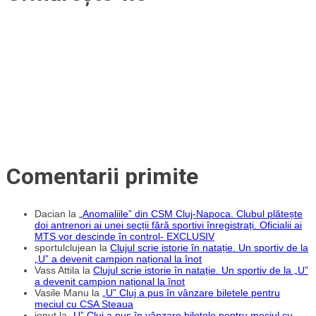
Comentarii primite
Dacian
la
„Anomaliile” din CSM Cluj-Napoca. Clubul plătește
doi antrenori ai unei secții fără sportivi înregistrați. Oficialii ai
MTS vor descinde în control- EXCLUSIV
sportulclujean
la
Clujul scrie istorie în natație. Un sportiv de la
„U” a devenit campion național la înot
Vass Attila
la
Clujul scrie istorie în natație. Un sportiv de la „U”
a devenit campion național la înot
Vasile Manu
la
„U” Cluj a pus în vânzare biletele pentru
meciul cu CSA Steaua
ionut
la
„U” Cluj a pus în vânzare biletele pentru meciul cu