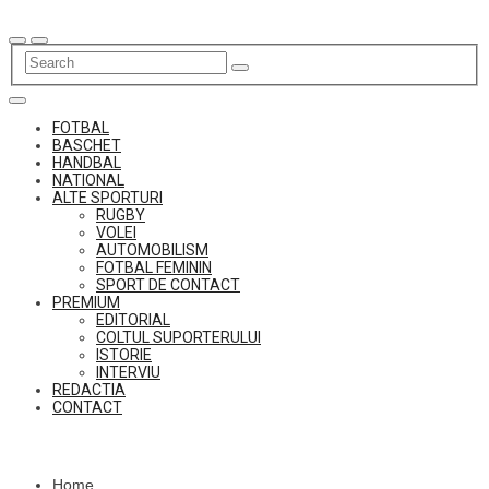
Skip
to
content
FOTBAL
BASCHET
HANDBAL
NATIONAL
ALTE SPORTURI
RUGBY
VOLEI
AUTOMOBILISM
FOTBAL FEMININ
SPORT DE CONTACT
PREMIUM
EDITORIAL
COLTUL SUPORTERULUI
ISTORIE
INTERVIU
REDACTIA
CONTACT
Home