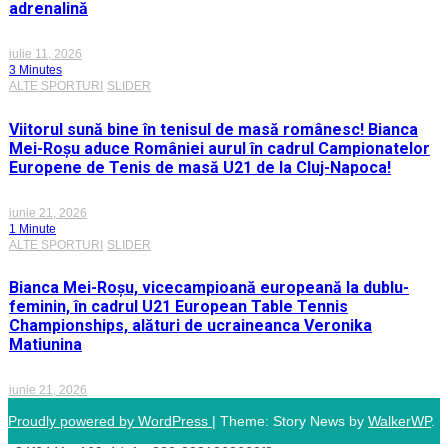
adrenalină
iulie 11, 2026
3 Minutes
ALTE SPORTURI
SLIDER
Viitorul sună bine în tenisul de masă românesc! Bianca
Mei-Roșu aduce României aurul în cadrul Campionatelor
Europene de Tenis de masă U21 de la Cluj-Napoca!
iunie 21, 2026
1 Minute
ALTE SPORTURI
SLIDER
Bianca Mei-Roșu, vicecampioană europeană la dublu-
feminin, în cadrul U21 European Table Tennis
Championships, alături de ucraineanca Veronika
Matiunina
iunie 21, 2026
Proudly powered by WordPress
|
Theme: Story News by
WalkerWP
.