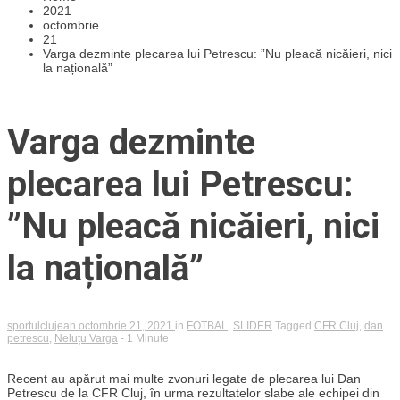
2021
octombrie
21
Varga dezminte plecarea lui Petrescu: ”Nu pleacă nicăieri, nici
la națională”
Varga dezminte
plecarea lui Petrescu:
”Nu pleacă nicăieri, nici
la națională”
sportulclujean
octombrie 21, 2021
in
FOTBAL
,
SLIDER
Tagged
CFR Cluj
,
dan
petrescu
,
Neluțu Varga
- 1 Minute
Recent au apărut mai multe zvonuri legate de plecarea lui Dan
Petrescu de la CFR Cluj, în urma rezultatelor slabe ale echipei din