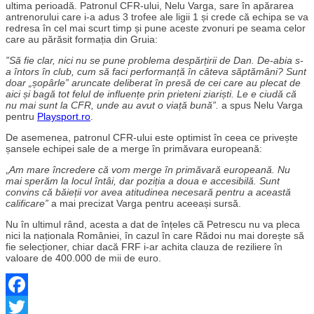
ultima perioadă. Patronul CFR-ului, Nelu Varga, sare în apărarea
antrenorului care i-a adus 3 trofee ale ligii 1 și crede că echipa se va
redresa în cel mai scurt timp și pune aceste zvonuri pe seama celor
care au părăsit formația din Gruia:
”Să fie clar, nici nu se pune problema despărțirii de Dan. De-abia s-
a întors în club, cum să faci performanță în câteva săptămâni? Sunt
doar „șopârle” aruncate deliberat în presă de cei care au plecat de
aici și bagă tot felul de influențe prin prieteni ziariști. Le e ciudă că
nu mai sunt la CFR, unde au avut o viață bună”.
a spus Nelu Varga
pentru
Playsport.ro
.
De asemenea, patronul CFR-ului este optimist în ceea ce privește
șansele echipei sale de a merge în primăvara europeană:
„
Am mare încredere că vom merge în primăvară europeană. Nu
mai sperăm la locul întâi, dar poziția a doua e accesibilă. Sunt
convins că băieții vor avea atitudinea necesară pentru a această
calificare”
a mai precizat Varga pentru aceeași sursă.
Nu în ultimul rând, acesta a dat de înțeles că Petrescu nu va pleca
nici la naționala României, în cazul în care Rădoi nu mai dorește să
fie selecționer, chiar dacă FRF i-ar achita clauza de reziliere în
valoare de 400.000 de mii de euro.
Facebook