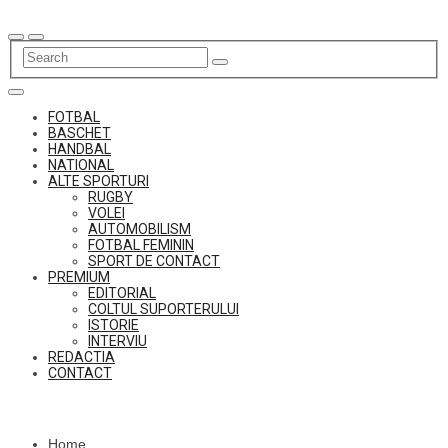
Skip
to
content
FOTBAL
BASCHET
HANDBAL
NATIONAL
ALTE SPORTURI
RUGBY
VOLEI
AUTOMOBILISM
FOTBAL FEMININ
SPORT DE CONTACT
PREMIUM
EDITORIAL
COLTUL SUPORTERULUI
ISTORIE
INTERVIU
REDACTIA
CONTACT
Home