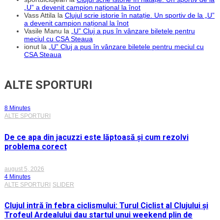
„U” a devenit campion național la înot
Vass Attila
la
Clujul scrie istorie în natație. Un sportiv de la „U”
a devenit campion național la înot
Vasile Manu
la
„U” Cluj a pus în vânzare biletele pentru
meciul cu CSA Steaua
ionut
la
„U” Cluj a pus în vânzare biletele pentru meciul cu
CSA Steaua
ALTE SPORTURI
8 Minutes
ALTE SPORTURI
De ce apa din jacuzzi este lăptoasă și cum rezolvi
problema corect
august 5, 2026
4 Minutes
ALTE SPORTURI
SLIDER
Clujul intră în febra ciclismului: Turul Ciclist al Clujului și
Trofeul Ardealului dau startul unui weekend plin de