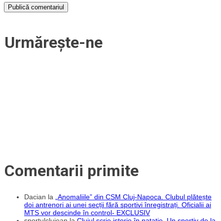
Urmărește-ne
Comentarii primite
Dacian
la
„Anomaliile” din CSM Cluj-Napoca. Clubul plătește
doi antrenori ai unei secții fără sportivi înregistrați. Oficialii ai
MTS vor descinde în control- EXCLUSIV
sportulclujean
la
Clujul scrie istorie în natație. Un sportiv de la