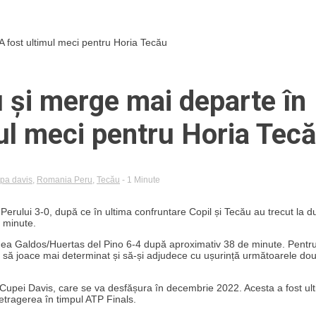
 fost ultimul meci pentru Horia Tecău
 și merge mai departe în
ul meci pentru Horia Tec
pa davis
,
Romania Peru
,
Tecău
- 1 Minute
Perului 3-0, după ce în ultima confruntare Copil și Tecău au trecut la d
 minute.
echea Galdos/Huertas del Pino 6-4 după aproximativ 38 de minute. Pentr
doi să joace mai determinat și să-și adjudece cu ușurință următoarele do
al Cupei Davis, care se va desfășura în decembrie 2022. Acesta a fost ul
tragerea în timpul ATP Finals.