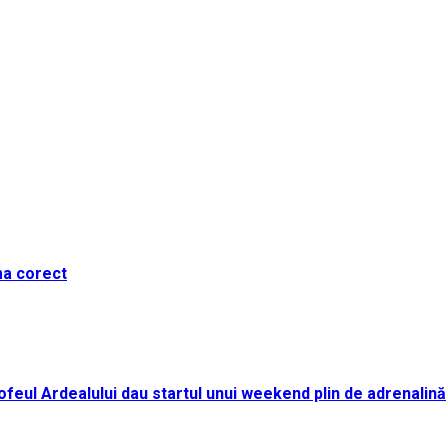
ma corect
i Trofeul Ardealului dau startul unui weekend plin de adrenalină