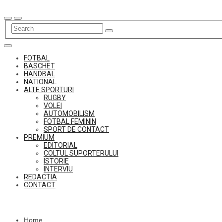
Skip
to
content
FOTBAL
BASCHET
HANDBAL
NATIONAL
ALTE SPORTURI
RUGBY
VOLEI
AUTOMOBILISM
FOTBAL FEMININ
SPORT DE CONTACT
PREMIUM
EDITORIAL
COLTUL SUPORTERULUI
ISTORIE
INTERVIU
REDACTIA
CONTACT
Home