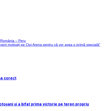
is România – Peru
 veni motivați pe Cluj Arena pentru că vor avea o primă specială”
ma corect
toșani și a bifat prima victorie pe teren propriu