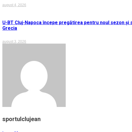
august 4, 2026
U-BT Cluj-Napoca începe pregătirea pentru noul sezon și s
Grecia
august 3, 2026
sportulclujean