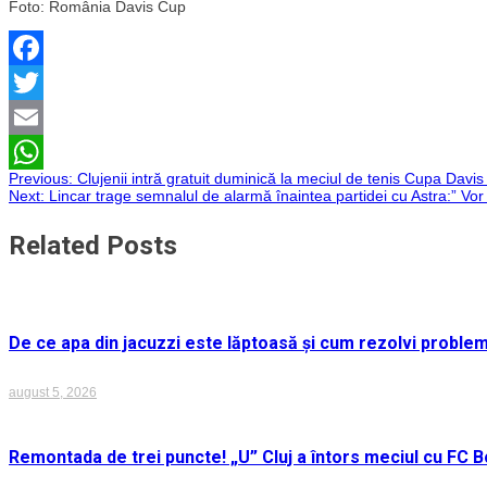
Foto: România Davis Cup
Facebook
Twitter
Email
Navigare
Previous:
Clujenii intră gratuit duminică la meciul de tenis Cupa Dav
WhatsApp
Next:
Lincar trage semnalul de alarmă înaintea partidei cu Astra:” Vor
în
Related Posts
articole
De ce apa din jacuzzi este lăptoasă și cum rezolvi proble
august 5, 2026
Remontada de trei puncte! „U” Cluj a întors meciul cu FC Bo