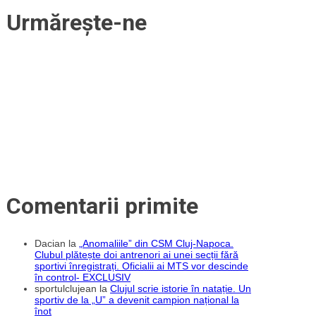
Urmărește-ne
Comentarii primite
Dacian
la
„Anomaliile” din CSM Cluj-Napoca.
Clubul plătește doi antrenori ai unei secții fără
sportivi înregistrați. Oficialii ai MTS vor descinde
în control- EXCLUSIV
sportulclujean
la
Clujul scrie istorie în natație. Un
sportiv de la „U” a devenit campion național la
înot