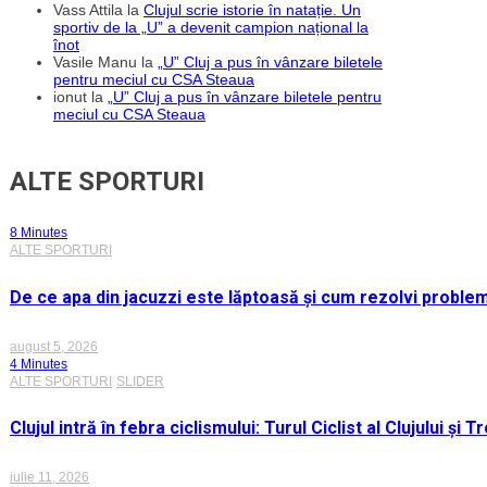
Vass Attila
la
Clujul scrie istorie în natație. Un
sportiv de la „U” a devenit campion național la
înot
Vasile Manu
la
„U” Cluj a pus în vânzare biletele
pentru meciul cu CSA Steaua
ionut
la
„U” Cluj a pus în vânzare biletele pentru
meciul cu CSA Steaua
ALTE SPORTURI
8 Minutes
ALTE SPORTURI
De ce apa din jacuzzi este lăptoasă și cum rezolvi proble
august 5, 2026
4 Minutes
ALTE SPORTURI
SLIDER
Clujul intră în febra ciclismului: Turul Ciclist al Clujului ș
iulie 11, 2026