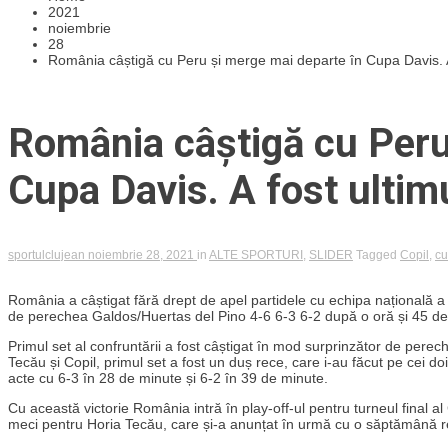
2021
noiembrie
28
România câștigă cu Peru și merge mai departe în Cupa Davis. A
România câștigă cu Peru
Cupa Davis. A fost ultim
sportulclujean
noiembrie 28, 2021
in
ALTE SPORTURI
,
SLIDER
Tagged
Copil
,
cu
România a câștigat fără drept de apel partidele cu echipa națională a 
de perechea Galdos/Huertas del Pino 4-6 6-3 6-2 după o oră și 45 de
Primul set al confruntării a fost câștigat în mod surprinzător de per
Tecău și Copil, primul set a fost un duș rece, care i-au făcut pe cei 
acte cu 6-3 în 28 de minute și 6-2 în 39 de minute.
Cu această victorie România intră în play-off-ul pentru turneul final 
meci pentru Horia Tecău, care și-a anunțat în urmă cu o săptămână re