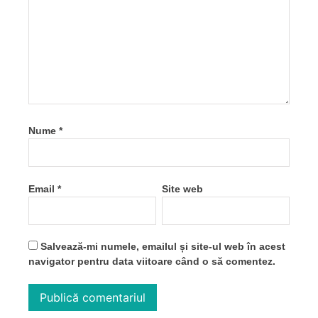
Nume
*
Email
*
Site web
Salvează-mi numele, emailul și site-ul web în acest
navigator pentru data viitoare când o să comentez.