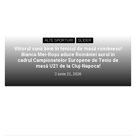
ALTE SPORTURI
SLIDER
Viitorul sună bine în tenisul de masă românesc!
Bianca Mei-Roșu aduce României aurul în
cadrul Campionatelor Europene de Tenis de
masă U21 de la Cluj-Napoca!
iunie 21, 2026