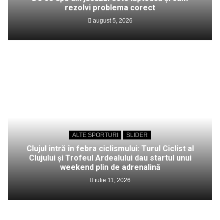
rezolvi problema corect
august 5, 2026
ALTE SPORTURI
SLIDER
Clujul intră în febra ciclismului: Turul Ciclist al
Clujului și Trofeul Ardealului dau startul unui
weekend plin de adrenalină
iulie 11, 2026