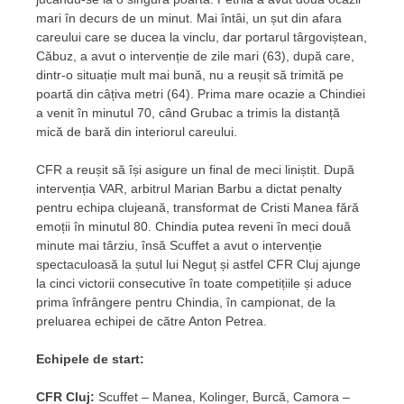
mari în decurs de un minut. Mai întâi, un șut din afara
careului care se ducea la vinclu, dar portarul târgoviștean,
Căbuz, a avut o intervenție de zile mari (63), după care,
dintr-o situație mult mai bună, nu a reușit să trimită pe
poartă din câțiva metri (64). Prima mare ocazie a Chindiei
a venit în minutul 70, când Grubac a trimis la distanță
mică de bară din interiorul careului.
CFR a reușit să își asigure un final de meci liniștit. După
intervenția VAR, arbitrul Marian Barbu a dictat penalty
pentru echipa clujeană, transformat de Cristi Manea fără
emoții în minutul 80. Chindia putea reveni în meci două
minute mai târziu, însă Scuffet a avut o intervenție
spectaculoasă la șutul lui Neguț și astfel CFR Cluj ajunge
la cinci victorii consecutive în toate competițiile și aduce
prima înfrângere pentru Chindia, în campionat, de la
preluarea echipei de către Anton Petrea.
Echipele de start:
CFR Cluj:
Scuffet – Manea, Kolinger, Burcă, Camora –