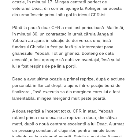
ocazie, în minutul 17. Mingea centrată perfect de
veteranul Deac, din corner, ajunge la Kolinger, iar acesta
din urma înscrie primul său gol în tricoul CFR-ist.
Până la pauză doar CFR a mai fost periculoasă. Mai întâi,
în minutul 30, un contraatac în urmă căruia Janga și
Yeboah au ajuns în situație de doi versus unu, însă
fundașul Chindiei a fost pe fază și a interceptat pasa
ghanezului Yeboah. Tot un ghanez, Boateng de data
această, a fost aproape să dubleze avantajul, însă șutul
lui a fost respins de pe linia porții.
Deac a avut ultima ocazie a primei reprize, după o acțiune
personală în flancul drept, a ajuns într-o poziție bună de
finalizare , însă execuția sa din marginea careului a fost
lamentabilă, mingea mergând mult peste poartă.
A doua repriză a început tot cu CFR în atac, Yeboah
ratând prima mare ocazie a reprizei a doua, din câțiva
metri, după o nouă centrare excelentă a lui Deac. A urmat
un pressing constant al clujenilor, pentru minute bune
jucându-se la o singură poartă. Petrila a avut două ocazii