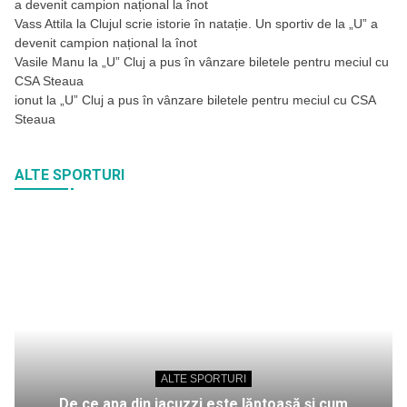
a devenit campion național la înot
Vass Attila
la
Clujul scrie istorie în natație. Un sportiv de la „U” a
devenit campion național la înot
Vasile Manu
la
„U” Cluj a pus în vânzare biletele pentru meciul cu
CSA Steaua
ionut
la
„U” Cluj a pus în vânzare biletele pentru meciul cu CSA
Steaua
ALTE SPORTURI
ALTE SPORTURI
De ce apa din jacuzzi este lăptoasă și cum