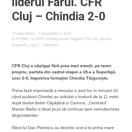
liderul Farul. CFR
Cluj – Chindia 2-0
Tudor Moisa
decembrie 4, 2022
in
FOTBAL
,
SLIDER
,
Uncategorized
Tagged
CFR Cluj
,
chindia
targoviste
,
Liga 1
- 3 Minutes
CFR Cluj a câștigat fără prea mari emoții, pe teren
propriu, partida din cadrul etapei a 19-a a Superligii,
scor 2-0, împotriva formației Chindia Târgoviște.
Prima fază importantă a meciului a avut loc în minutul 10,
când jucătorii Chindiei au solicitat o lovitură de la 11 metri
după duelul dintre Căpățână și Camora. „Centralul”
Marian Barbu a lăsat jocul să continue spre nemulțumirea
târgoviștenilor.
Elevii lui Dan Petrescu au deschis scorul la prima mare