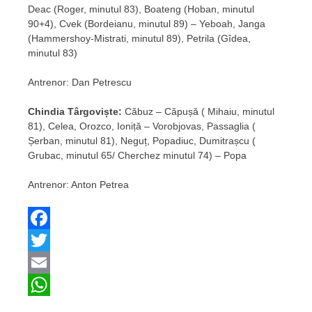
Deac (Roger, minutul 83), Boateng (Hoban, minutul
90+4), Cvek (Bordeianu, minutul 89) – Yeboah, Janga
(Hammershoy-Mistrati, minutul 89), Petrila (Gîdea,
minutul 83)
Antrenor: Dan Petrescu
Chindia Târgoviște:
Căbuz – Căpușă ( Mihaiu, minutul
81), Celea, Orozco, Ioniță – Vorobjovas, Passaglia (
Șerban, minutul 81), Neguț, Popadiuc, Dumitrașcu (
Grubac, minutul 65/ Cherchez minutul 74) – Popa
Antrenor: Anton Petrea
Facebook
Twitter
Email
WhatsApp