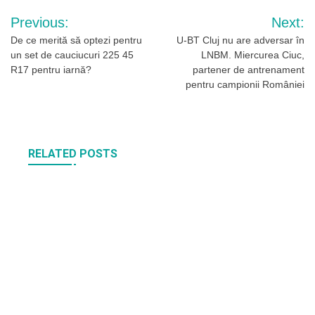
Navigare
Previous:
Next:
în
De ce merită să optezi pentru
U-BT Cluj nu are adversar în
un set de cauciucuri 225 45
LNBM. Miercurea Ciuc,
articole
R17 pentru iarnă?
partener de antrenament
pentru campionii României
RELATED POSTS