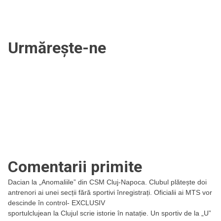
Urmărește-ne
Comentarii primite
Dacian
la
„Anomaliile” din CSM Cluj-Napoca. Clubul plătește doi
antrenori ai unei secții fără sportivi înregistrați. Oficialii ai MTS vor
descinde în control- EXCLUSIV
sportulclujean
la
Clujul scrie istorie în natație. Un sportiv de la „U”