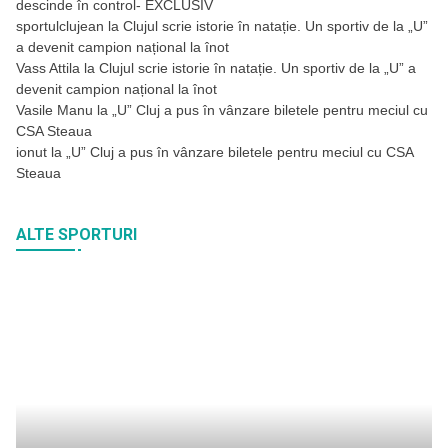
descinde în control- EXCLUSIV
sportulclujean
la
Clujul scrie istorie în natație. Un sportiv de la „U”
a devenit campion național la înot
Vass Attila
la
Clujul scrie istorie în natație. Un sportiv de la „U” a
devenit campion național la înot
Vasile Manu
la
„U” Cluj a pus în vânzare biletele pentru meciul cu
CSA Steaua
ionut
la
„U” Cluj a pus în vânzare biletele pentru meciul cu CSA
Steaua
ALTE SPORTURI