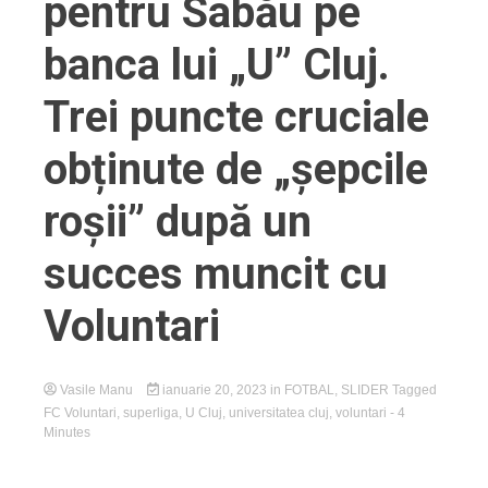
pentru Sabău pe
banca lui „U” Cluj.
Trei puncte cruciale
obținute de „șepcile
roșii” după un
succes muncit cu
Voluntari
Vasile Manu
ianuarie 20, 2023
in
FOTBAL
,
SLIDER
Tagged
FC Voluntari
,
superliga
,
U Cluj
,
universitatea cluj
,
voluntari
- 4
Minutes