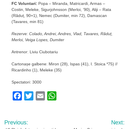
FC Voluntari:
Popa – Miranda, Matricardi, Armas –
Costin, Meleke, Sigurjohnsson (Merloi, ’90), Aliji – Rata
(Răduț, 90+1), Nemec (Dumiter, min 72), Damascan
(Tavares, min 81)
Rezerve: Colado, Andrei, Andres, Vlad, Tavares, Răduț,
Merloi, Veiga Lopes, Dumiter
Antrenor: Liviu Ciubotariu
Cartonașe galbene: Miron (28), Ispas (41), I. Stoica *75) //
Ricardinho (1), Meleke (35)
Spectatori: 3000
Facebook
Twitter
Email
WhatsApp
Navigare
Previous:
Next: