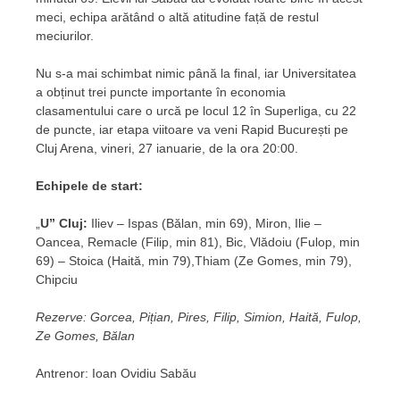
meci, echipa arătând o altă atitudine față de restul
meciurilor.
Nu s-a mai schimbat nimic până la final, iar Universitatea
a obținut trei puncte importante în economia
clasamentului care o urcă pe locul 12 în Superliga, cu 22
de puncte, iar etapa viitoare va veni Rapid București pe
Cluj Arena, vineri, 27 ianuarie, de la ora 20:00.
Echipele de start:
„
U” Cluj:
Iliev – Ispas (Bălan, min 69), Miron, Ilie –
Oancea, Remacle (Filip, min 81), Bic, Vlădoiu (Fulop, min
69) – Stoica (Haită, min 79),Thiam (Ze Gomes, min 79),
Chipciu
Rezerve: Gorcea, Pițian, Pires, Filip, Simion, Haită, Fulop,
Ze Gomes, Bălan
Antrenor: Ioan Ovidiu Sabău