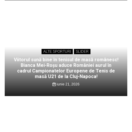
ALTE SPORTURI
SLIDER
Viitorul sună bine în tenisul de masă românesc!
Bianca Mei-Roșu aduce României aurul în
cadrul Campionatelor Europene de Tenis de
masă U21 de la Cluj-Napoca!
iunie 21, 2026