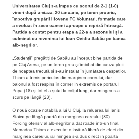
Universitatea Cluj s-a impus cu scorul de 2-1 (1-0)
vineri după-amiaza, 20 ianuarie, pe teren propriu,
împotriva grupării ilfovene FC Voluntari, formație care
a evoluat în zece oameni aproape o repriză întreagă.
Partida a contat pentru etapa a 22-a a sezonului și a
culminat cu revenirea lui Ioan Ovidiu Sabău pe banca
alb-negrilor.
„Studenții” pregătiți de Sabău au început bine partida de
pe Cluj Arena, pe un teren greu și îmbibat din cauza ploii
de noaptea trecută și s-au instalat în jumătatea oaspeților.
Thiam a trimis periculos din marginea careului, dar
balonul a fost respins în corner in extremis de portarul
Popa (18) și tot el a șutat la colțul lung, dar mingea s-a
scurs pe lângă (23).
O nouă ocazie notabilă a lui U Cluj, la reluarea lui Ianis
Stoica pe lângă poartă din marginea careului (30).
Forcing ofensiv al alb-negrilor a dat roade într-un final,
Mamadou Thiam a executat o lovitură liberă de efect din
marginea careului, iar mingea s-a dus direct în poartă