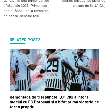
în
„U” Cluj, în fața primei partide
Marius Briceag, pe picior de
oficiale din 2023. Primul test
plecare de la „U” Cluj
articole
pentru Sabău de la revenirea
pe banca „șepcilor roșii”
RELATED POSTS
Remontada de trei puncte! „U” Cluj a întors
meciul cu FC Botoșani și a bifat prima victorie pe
teren propriu