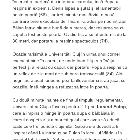
încercat o foarfecă din interiorul careului, însă Popa a
respins in extremis. Denis Ispas a șutat și el lamentabil
peste poartă (66)., iar trei minute mai târziu, o nouă
centrare bine executată de Thiam l-a adus pe nou intratul
Bălan într-o situație bună de a marca, dar reluarea sa cu
capul a fost peste poartă. Ovidiu Bic a șutat puternic de la
30 metri, dar portarul a respins spectaculos (74).
Ocazie rarisimă a Universității Cluj în urma unui corner
executat bine în careu, de unde Ioan Filip s-a înălțat
perfect și a reluat cu capul, dar portarul Popa a respins cu
un reflex de zile mari de sub bara transversală (84). Alb-
negrii au atacat furibund poarta ilfovenilor și s-au jucat cu
ocaziile, însă mingea a refuzat să intre în poartă.
Cu două minute înainte de finalul timpului regulamentar,
Universitatea Cluj a înscris pentru 2-1 prin
Lorand Fulop
,
care a împins o minge în poartă după o bâlbâială în
careul oaspeților și a marcat golul care avea să aducă
toate cele trei puncte clujenilor. Sabău s-a dovedit a fi
inspirat când l-a introdus pe Fulop în locul lui Vlădoiu în
minutul 69. Elevii lui Sabău au evoluat foarte bine în acest