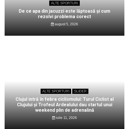
ALTE SPORTURI
De ce apa din jacuzzi este lăptoasă și cum
rezolvi problema corect
august 5, 2026
ALTE SPORTURI
SLIDER
Clujul intră în febra ciclismului: Turul Ciclist al
Clujului și Trofeul Ardealului dau startul unui
weekend plin de adrenalină
iulie 11, 2026