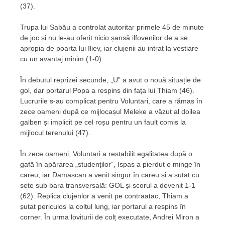
(37).
Trupa lui Sabău a controlat autoritar primele 45 de minute
de joc și nu le-au oferit nicio șansă ilfovenilor de a se
apropia de poarta lui Iliev, iar clujenii au intrat la vestiare
cu un avantaj minim (1-0).
În debutul reprizei secunde, „U” a avut o nouă situație de
gol, dar portarul Popa a respins din fața lui Thiam (46).
Lucrurile s-au complicat pentru Voluntari, care a rămas în
zece oameni după ce mijlocașul Meleke a văzut al doilea
galben și implicit pe cel roșu pentru un fault comis la
mijlocul terenului (47).
În zece oameni, Voluntari a restabilit egalitatea după o
gafă în apărarea „studenților”, Ispas a pierdut o minge în
careu, iar Damascan a venit singur în careu și a șutat cu
sete sub bara transversală: GOL și scorul a devenit 1-1
(62). Replica clujenlor a venit pe contraatac, Thiam a
șutat periculos la colțul lung, iar portarul a respins în
corner. În urma loviturii de colț executate, Andrei Miron a