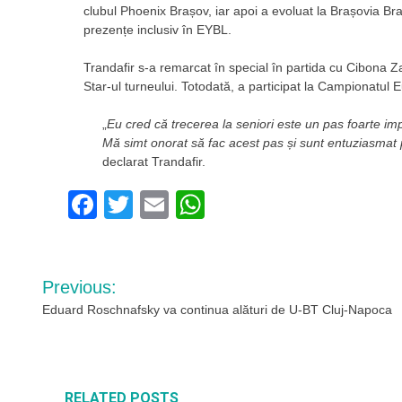
clubul Phoenix Brașov, iar apoi a evoluat la Brașovia Br
prezențe inclusiv în EYBL.
Trandafir s-a remarcat în special în partida cu Cibona Zag
Star-ul turneului. Totodată, a participat la Campionatul
„
Eu cred că trecerea la seniori este un pas foarte imp
Mă simt onorat să fac acest pas și sunt entuziasmat 
declarat Trandafir.
Facebook
Twitter
Email
WhatsApp
Navigare
Previous:
în
Eduard Roschnafsky va continua alături de U-BT Cluj-Napoca
articole
RELATED POSTS