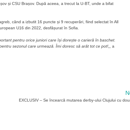
așov și CSU Brașov. După aceea, a trecut la U-BT, unde a bifat
reb, când a izbutit 16 puncte și 9 recuperări, fiind selectat în All
 European U16 din 2022, desfășurat în Sofia.
ortant pentru orice juniori care își dorește o carieră în baschet.
pentru sezonul care urmează. Îmi doresc să arăt tot ce pot!
„, a
N
EXCLUSIV – Se încearcă mutarea derby-ului Clujului cu două