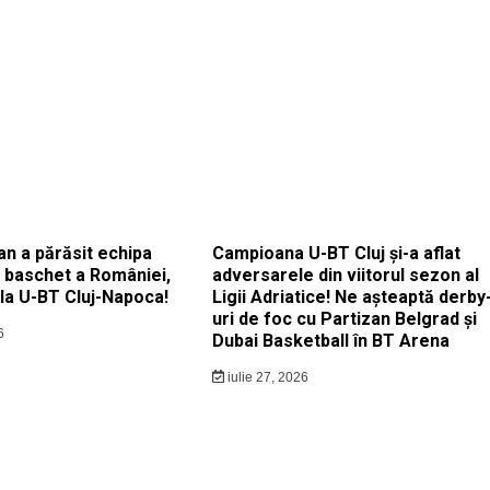
an a părăsit echipa
Campioana U-BT Cluj și-a aflat
e baschet a României,
adversarele din viitorul sezon al
la U-BT Cluj-Napoca!
Ligii Adriatice! Ne așteaptă derby
uri de foc cu Partizan Belgrad și
6
Dubai Basketball în BT Arena
iulie 27, 2026