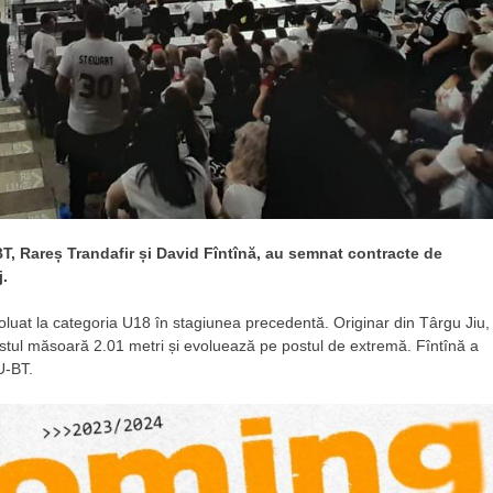
BT, Rareș Trandafir și David Fîntînă, au semnat contracte de
j.
voluat la categoria U18 în stagiunea precedentă. Originar din Târgu Jiu,
istul măsoară 2.01 metri și evoluează pe postul de extremă. Fîntînă a
 U-BT.