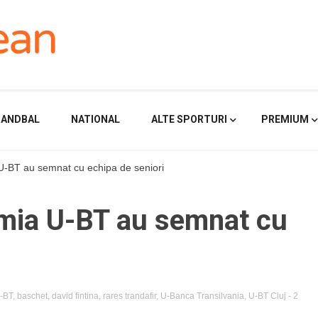
HANDBAL
NATIONAL
ALTE SPORTURI
PREMIUM
 U-BT au semnat cu echipa de seniori
emia U-BT au semnat cu
-BT
,
baschet
,
david fintina
,
rares trandafir
,
U-Banca Transilvania
,
U-BT Cluj
- 2