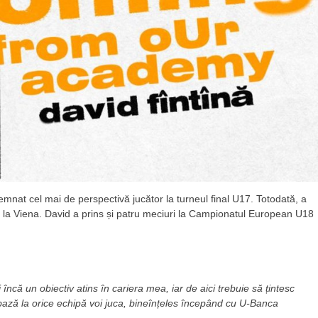
mnat cel mai de perspectivă jucător la turneul final U17. Totodată, a
 la Viena. David a prins și patru meciuri la Campionatul European U18
ncă un obiectiv atins în cariera mea, iar de aici trebuie să țintesc
 bază la orice echipă voi juca, bineînțeles începând cu U-Banca