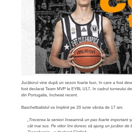
Jucătorul vine după un sezon foarte bun, în care a fost dese
fost declarat Team MVP la EYBL U17, în cadrul turneului de
din Portugalia, încheiat recent.
Baschetbalistul va împlinit pe 20 iunie vârsta de 17 ani.
„Trecerea la seniori înseamnă un pas foarte important și î
cât mai sus. Pe viitor îmi doresc să ajung un jucător de
Transilvania
„, a declarat Fîntînă.