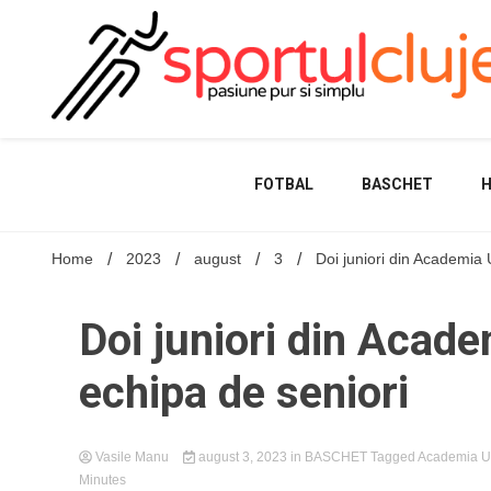
Skip
to
content
FOTBAL
BASCHET
Home
2023
august
3
Doi juniori din Academia
Doi juniori din Acad
echipa de seniori
Vasile Manu
august 3, 2023
in
BASCHET
Tagged
Academia U
Minutes