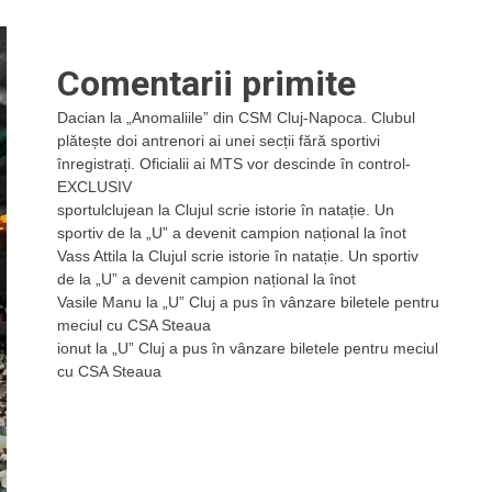
Comentarii primite
Dacian
la
„Anomaliile” din CSM Cluj-Napoca. Clubul
plătește doi antrenori ai unei secții fără sportivi
înregistrați. Oficialii ai MTS vor descinde în control-
EXCLUSIV
sportulclujean
la
Clujul scrie istorie în natație. Un
sportiv de la „U” a devenit campion național la înot
Vass Attila
la
Clujul scrie istorie în natație. Un sportiv
de la „U” a devenit campion național la înot
Vasile Manu
la
„U” Cluj a pus în vânzare biletele pentru
meciul cu CSA Steaua
ionut
la
„U” Cluj a pus în vânzare biletele pentru meciul
cu CSA Steaua