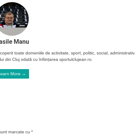
asile Manu
operit toate domeniile de activitate, sport, politic, social, administrativ.
ui din Cluj odată cu înființarea sportulclujean.ro.
Learn More →
 sunt marcate cu
*