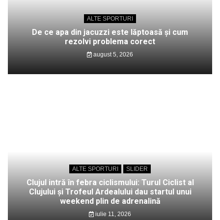
ALTE SPORTURI
De ce apa din jacuzzi este lăptoasă și cum
rezolvi problema corect
august 5, 2026
ALTE SPORTURI
SLIDER
Clujul intră în febra ciclismului: Turul Ciclist al
Clujului și Trofeul Ardealului dau startul unui
weekend plin de adrenalină
iulie 11, 2026