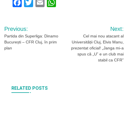
Facebook
Twitter
Email
WhatsApp
Navigare
Previous:
Next:
în
Partida din Superliga: Dinamo
Cel mai nou atacant al
București – CFR Cluj, în prim
Universității Cluj, Elvis Manu,
articole
plan
prezentat oficial! „Janga mi-a
spus că „U” e un club mai
stabil ca CFR”
RELATED POSTS