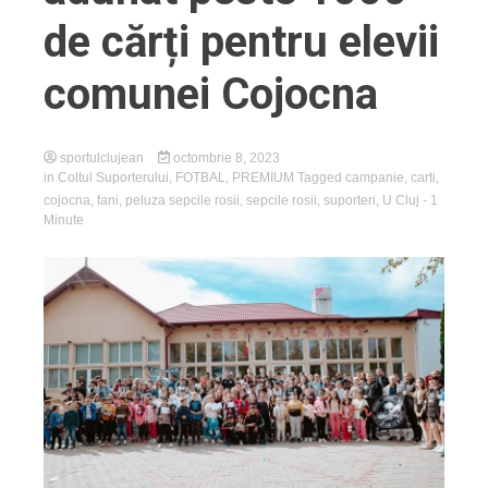
de cărți pentru elevii
comunei Cojocna
sportulclujean
octombrie 8, 2023
in
Coltul Suporterului
,
FOTBAL
,
PREMIUM
Tagged
campanie
,
carti
,
cojocna
,
fani
,
peluza sepcile rosii
,
sepcile rosii
,
suporteri
,
U Cluj
- 1
Minute