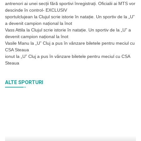
antrenori ai unei secții fără sportivi înregistrați. Oficialii ai MTS vor
descinde în control- EXCLUSIV
sportulclujean
la
Clujul scrie istorie în natație. Un sportiv de la „U”
a devenit campion național la înot
Vass Attila
la
Clujul scrie istorie în natație. Un sportiv de la „U” a
devenit campion național la înot
Vasile Manu
la
„U” Cluj a pus în vânzare biletele pentru meciul cu
CSA Steaua
ionut
la
„U” Cluj a pus în vânzare biletele pentru meciul cu CSA
Steaua
ALTE SPORTURI