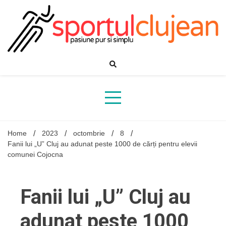
Skip
to
content
Home
2023
octombrie
8
Fanii lui „U” Cluj au adunat peste 1000 de cărți pentru elevii
comunei Cojocna
Fanii lui „U” Cluj au
adunat peste 1000