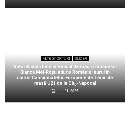
ALTE SPORTURI
SLIDER
Viitorul sună bine în tenisul de masă românesc!
Bianca Mei-Roșu aduce României aurul în
cadrul Campionatelor Europene de Tenis de
masă U21 de la Cluj-Napoca!
iunie 21, 2026