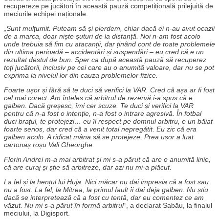
recupereze pe jucători în această pauză competițională prilejuită de
meciurile echipei naționale.
„Sunt mulțumit. Puteam să și pierdem, chiar dacă ei n-au avut ocazii
de a marca, doar niște șuturi de la distanță. Noi n-am fost acolo
unde trebuia să fim cu atacanții, dar ținând cont de toate problemele
din ultima perioadă – accidentări și suspendări – eu cred că e un
rezultat destul de bun. Sper ca după această pauză să recuperez
toți jucătorii, inclusiv pe cei care au o anumită valoare, dar nu se pot
exprima la nivelul lor din cauza problemelor fizice.
Foarte ușor și fără să te duci să verifici la VAR. Cred că așa ar fi fost
cel mai corect. Am înțeles că arbitrul de rezervă i-a spus că e
galben. Dacă greșesc, îmi cer scuze. Te duci și verifici la VAR
pentru că n-a fost o intenție, n-a fost o intrare agresivă. În fotbal
duci brațul, te protejezi… eu îl respect pe domnul arbitru, e un băiat
foarte serios, dar cred că a venit total nepregătit. Eu zic că era
galben acolo. A ridicat mâna să se protejeze. Prea ușor a luat
cartonaș roșu Vali Gheorghe.
Florin Andrei m-a mai arbitrat și mi s-a părut că are o anumită linie,
că are curaj și știe să arbitreze, dar azi nu mi-a plăcut.
La fel și la hențul lui Huja. Nici măcar nu dai impresia că a fost sau
nu a fost. La fel, la Mitrea, la primul fault îi dai deja galben. Nu știu
dacă se interpretează că a fost cu tentă, dar eu comentez ce am
văzut. Nu mi s-a părut în formă arbitrul”
, a declarat Sabău, la finalul
meciului, la Digisport.