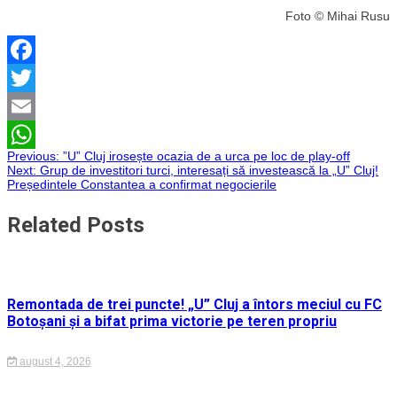
Foto © Mihai Rusu
Facebook
Twitter
Email
Navigare
Previous:
”U” Cluj irosește ocazia de a urca pe loc de play-off
WhatsApp
Next:
Grup de investitori turci, interesați să investească la „U” Cluj!
Președintele Constantea a confirmat negocierile
în
Related Posts
articole
Remontada de trei puncte! „U” Cluj a întors meciul cu FC
Botoșani și a bifat prima victorie pe teren propriu
august 4, 2026