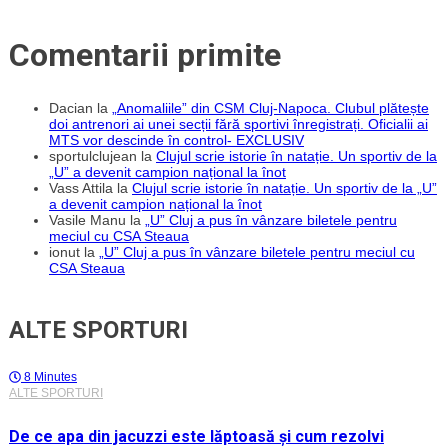
Comentarii primite
Dacian
la
„Anomaliile” din CSM Cluj-Napoca. Clubul plătește
doi antrenori ai unei secții fără sportivi înregistrați. Oficialii ai
MTS vor descinde în control- EXCLUSIV
sportulclujean
la
Clujul scrie istorie în natație. Un sportiv de la
„U” a devenit campion național la înot
Vass Attila
la
Clujul scrie istorie în natație. Un sportiv de la „U”
a devenit campion național la înot
Vasile Manu
la
„U” Cluj a pus în vânzare biletele pentru
meciul cu CSA Steaua
ionut
la
„U” Cluj a pus în vânzare biletele pentru meciul cu
CSA Steaua
ALTE SPORTURI
8 Minutes
ALTE SPORTURI
De ce apa din jacuzzi este lăptoasă și cum rezolvi