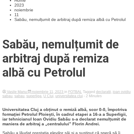
Home
2023
noiembrie
11
Sabău, nemulțumit de arbitraj după remiza albă cu Petrolul
Sabău, nemulțumit de
arbitraj după remiza
albă cu Petrolul
Vasile Manu
noiembrie 11, 2023
in
FOTBAL
Tagged
declaratii
,
ioan ovidiu
sabau
,
sabau
,
superliga
,
U Cluj
,
universitatea cluj
- 2 Minutes
Universitatea Cluj a obținut o remiză albă, scor 0-0, împotriva
formației Petrolul Ploiești, în cadrul etapei a 16-a a Superligii,
iar tehnicianul Ioan Ovidiu Sabău s-a declarat nemulțumit de
maniera de arbitraj a „centralului” Florin Andrei.
Sabău a lăudat prestația elevilor săi și a susținut că speră să îi