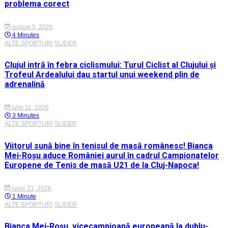
problema corect
august 5, 2026
4 Minutes
ALTE SPORTURI
SLIDER
Clujul intră în febra ciclismului: Turul Ciclist al Clujului și
Trofeul Ardealului dau startul unui weekend plin de
adrenalină
iulie 11, 2026
3 Minutes
ALTE SPORTURI
SLIDER
Viitorul sună bine în tenisul de masă românesc! Bianca
Mei-Roșu aduce României aurul în cadrul Campionatelor
Europene de Tenis de masă U21 de la Cluj-Napoca!
iunie 21, 2026
1 Minute
ALTE SPORTURI
SLIDER
Bianca Mei-Roșu, vicecampioană europeană la dublu-