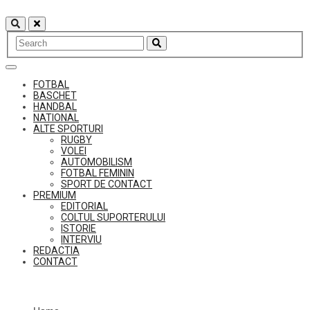
Skip
to
content
FOTBAL
BASCHET
HANDBAL
NATIONAL
ALTE SPORTURI
RUGBY
VOLEI
AUTOMOBILISM
FOTBAL FEMININ
SPORT DE CONTACT
PREMIUM
EDITORIAL
COLTUL SUPORTERULUI
ISTORIE
INTERVIU
REDACTIA
CONTACT