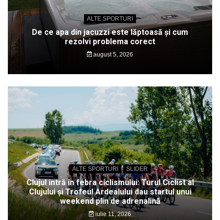
ALTE SPORTURI
De ce apa din jacuzzi este lăptoasă și cum
rezolvi problema corect
august 5, 2026
ALTE SPORTURI
SLIDER
Clujul intră în febra ciclismului: Turul Ciclist al
Clujului și Trofeul Ardealului dau startul unui
weekend plin de adrenalină
iulie 11, 2026