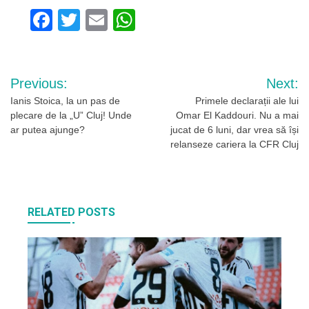
Facebook
Twitter
Email
WhatsApp
Navigare
Previous:
Next:
în
Ianis Stoica, la un pas de
Primele declarații ale lui
plecare de la „U” Cluj! Unde
Omar El Kaddouri. Nu a mai
articole
ar putea ajunge?
jucat de 6 luni, dar vrea să își
relanseze cariera la CFR Cluj
RELATED POSTS