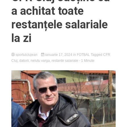
a achitat toate
restanțele salariale
la zi
sportulclujean
ianuarie 17, 2024
in
FOTBAL
Tagged
CFR
Cluj
,
datorii
,
nelutu varga
,
restante salariale
- 1 Minute