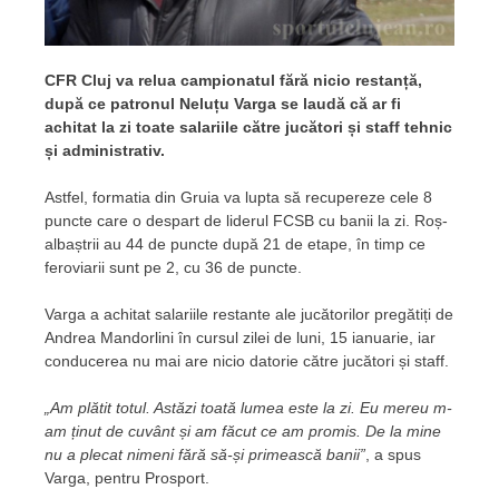
CFR Cluj va relua campionatul fără nicio restanță,
după ce patronul Neluțu Varga se laudă că ar fi
achitat la zi toate salariile către jucători și staff tehnic
și administrativ.
Astfel, formatia din Gruia va lupta să recupereze cele 8
puncte care o despart de liderul FCSB cu banii la zi. Roș-
albaștrii au 44 de puncte după 21 de etape, în timp ce
feroviarii sunt pe 2, cu 36 de puncte.
Varga a achitat salariile restante ale jucătorilor pregătiți de
Andrea Mandorlini în cursul zilei de luni, 15 ianuarie, iar
conducerea nu mai are nicio datorie către jucători și staff.
„Am plătit totul. Astăzi toată lumea este la zi. Eu mereu m-
am ținut de cuvânt și am făcut ce am promis. De la mine
nu a plecat nimeni fără să-și primească banii”
, a spus
Varga, pentru Prosport.