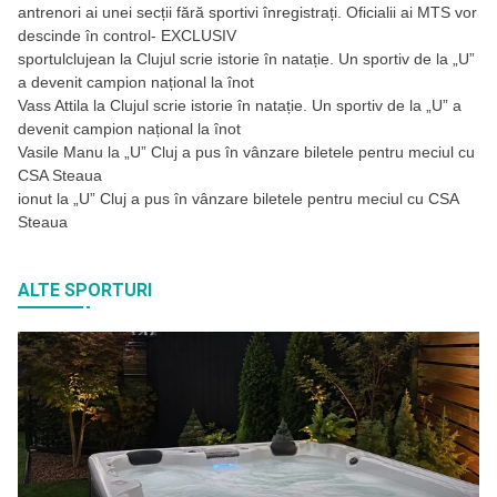
antrenori ai unei secții fără sportivi înregistrați. Oficialii ai MTS vor
descinde în control- EXCLUSIV
sportulclujean
la
Clujul scrie istorie în natație. Un sportiv de la „U”
a devenit campion național la înot
Vass Attila
la
Clujul scrie istorie în natație. Un sportiv de la „U” a
devenit campion național la înot
Vasile Manu
la
„U” Cluj a pus în vânzare biletele pentru meciul cu
CSA Steaua
ionut
la
„U” Cluj a pus în vânzare biletele pentru meciul cu CSA
Steaua
ALTE SPORTURI