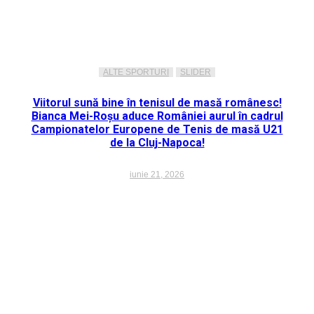
ALTE SPORTURI
SLIDER
Viitorul sună bine în tenisul de masă românesc!
Bianca Mei-Roșu aduce României aurul în cadrul
Campionatelor Europene de Tenis de masă U21
de la Cluj-Napoca!
iunie 21, 2026