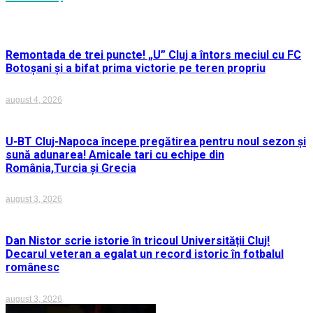
Remontada de trei puncte! „U” Cluj a întors meciul cu FC
Botoșani și a bifat prima victorie pe teren propriu
august 4, 2026
U-BT Cluj-Napoca începe pregătirea pentru noul sezon și
sună adunarea! Amicale tari cu echipe din
România,Turcia și Grecia
august 3, 2026
Dan Nistor scrie istorie în tricoul Universității Cluj!
Decarul veteran a egalat un record istoric în fotbalul
românesc
august 3, 2026