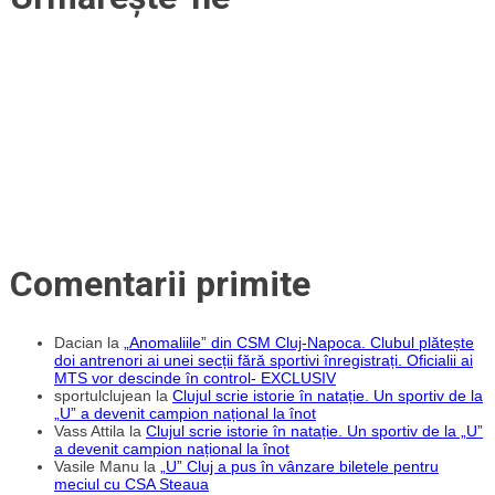
Comentarii primite
Dacian
la
„Anomaliile” din CSM Cluj-Napoca. Clubul plătește
doi antrenori ai unei secții fără sportivi înregistrați. Oficialii ai
MTS vor descinde în control- EXCLUSIV
sportulclujean
la
Clujul scrie istorie în natație. Un sportiv de la
„U” a devenit campion național la înot
Vass Attila
la
Clujul scrie istorie în natație. Un sportiv de la „U”
a devenit campion național la înot
Vasile Manu
la
„U” Cluj a pus în vânzare biletele pentru
meciul cu CSA Steaua