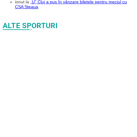
ionut
la
„U” Cluj a pus în vânzare biletele pentru meciul cu
CSA Steaua
ALTE SPORTURI