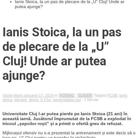
Ianis Stoica, la un pas de plecare de la „U” Cluj! Unde ar
putea ajunge?
Ianis Stoica, la un pas
de plecare de la „U”
Cluj! Unde ar putea
ajunge?
Vasile Manu
ianuarie 17, 2024
in
FOTBAL
,
SLIDER
Tagged
FCSB
,
ianis
stoica
,
plecare
,
stoica
,
U Cluj
,
universitatea cluj
- 1 Minute
Universitate Cluj l-ar putea pierde pe Ianis Stoica (21 ani) în
această iarnă. Jucătorul împrumutat de la FCSB a explodat în
tricoul „șepcilor roșii” și a primit o ofertă greu de refuzat.
Mijlocașul ofensiv nu s-a prezentat la antrenament și este decis să o
lase pe „U” Cluj pentru un transfer în străinătate.