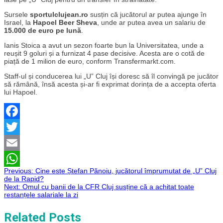
Sursele
sportulclujean.ro
susțin că jucătorul ar putea ajunge în
Israel, la
Hapoel Beer Sheva
, unde ar putea avea un salariu de
15.000 de euro pe lună
.
Ianis Stoica a avut un sezon foarte bun la Universitatea, unde a
reușit 9 goluri și a furnizat 4 pase decisive. Acesta are o cotă de
piață de 1 milion de euro, conform Transfermarkt.com.
Staff-ul și conducerea lui „U” Cluj își doresc să îl convingă pe jucător
să rămână, însă acesta și-ar fi exprimat dorința de a accepta oferta
lui Hapoel.
Facebook
Twitter
Email
Navigare
Previous:
Cine este Ștefan Pănoiu, jucătorul împrumutat de „U” Cluj
WhatsApp
de la Rapid?
Next:
Omul cu banii de la CFR Cluj susține că a achitat toate
în
restanțele salariale la zi
articole
Related Posts