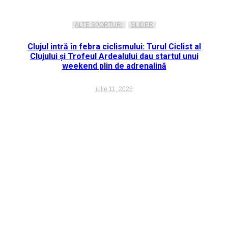
ALTE SPORTURI
SLIDER
Clujul intră în febra ciclismului: Turul Ciclist al
Clujului și Trofeul Ardealului dau startul unui
weekend plin de adrenalină
iulie 11, 2026