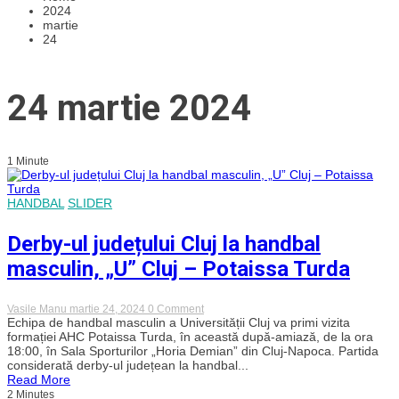
2024
martie
24
24 martie 2024
1 Minute
HANDBAL
SLIDER
Derby-ul județului Cluj la handbal
masculin, „U” Cluj – Potaissa Turda
on
Vasile Manu
martie 24, 2024
0 Comment
Derby-
Echipa de handbal masculin a Universității Cluj va primi vizita
ul
formației AHC Potaissa Turda, în această după-amiază, de la ora
județului
18:00, în Sala Sporturilor „Horia Demian” din Cluj-Napoca. Partida
Cluj
considerată derby-ul județean la handbal...
la
Read More
handbal
2 Minutes
masculin,