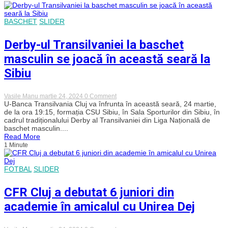
„U”
Cluj
–
BASCHET
SLIDER
Potaissa
Turda
Derby-ul Transilvaniei la baschet
masculin se joacă în această seară la
Sibiu
on
Vasile Manu
martie 24, 2024
0 Comment
Derby-
U-Banca Transilvania Cluj va înfrunta în această seară, 24 martie,
ul
de la ora 19:15, formația CSU Sibiu, în Sala Sporturilor din Sibiu, în
Transilvaniei
cadrul tradiționalului Derby al Transilvaniei din Liga Națională de
la
baschet masculin....
baschet
Read More
masculin
1 Minute
se
joacă
în
această
FOTBAL
SLIDER
seară
la
Sibiu
CFR Cluj a debutat 6 juniori din
academie în amicalul cu Unirea Dej