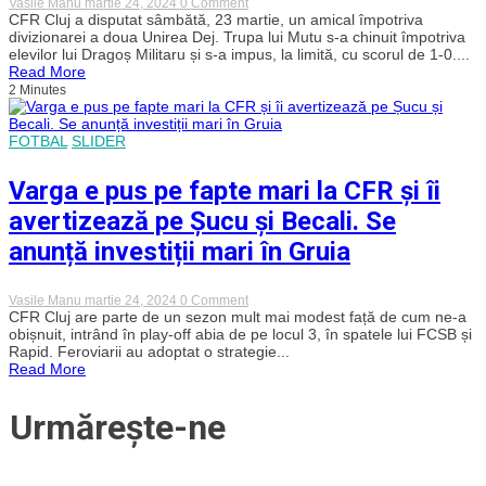
on
Vasile Manu
martie 24, 2024
0 Comment
CFR
CFR Cluj a disputat sâmbătă, 23 martie, un amical împotriva
Cluj
divizionarei a doua Unirea Dej. Trupa lui Mutu s-a chinuit împotriva
a
elevilor lui Dragoș Militaru și s-a impus, la limită, cu scorul de 1-0....
debutat
Read More
6
2 Minutes
juniori
din
academie
în
FOTBAL
SLIDER
amicalul
cu
Varga e pus pe fapte mari la CFR și îi
Unirea
Dej
avertizează pe Șucu și Becali. Se
anunță investiții mari în Gruia
on
Vasile Manu
martie 24, 2024
0 Comment
Varga
CFR Cluj are parte de un sezon mult mai modest față de cum ne-a
e
obișnuit, intrând în play-off abia de pe locul 3, în spatele lui FCSB și
pus
Rapid. Feroviarii au adoptat o strategie...
pe
Read More
fapte
mari
la
Urmărește-ne
CFR
și
îi
avertizează
pe