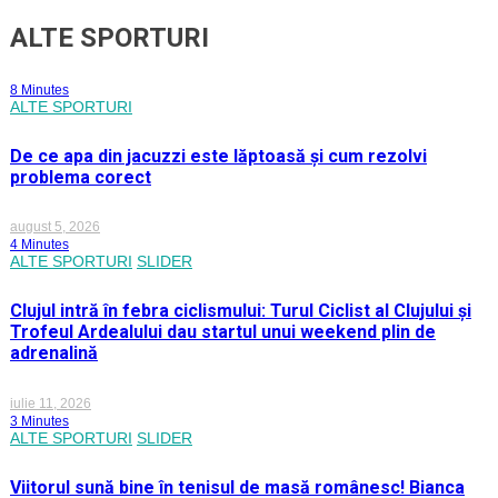
ALTE SPORTURI
8 Minutes
ALTE SPORTURI
De ce apa din jacuzzi este lăptoasă și cum rezolvi
problema corect
august 5, 2026
4 Minutes
ALTE SPORTURI
SLIDER
Clujul intră în febra ciclismului: Turul Ciclist al Clujului și
Trofeul Ardealului dau startul unui weekend plin de
adrenalină
iulie 11, 2026
3 Minutes
ALTE SPORTURI
SLIDER
Viitorul sună bine în tenisul de masă românesc! Bianca