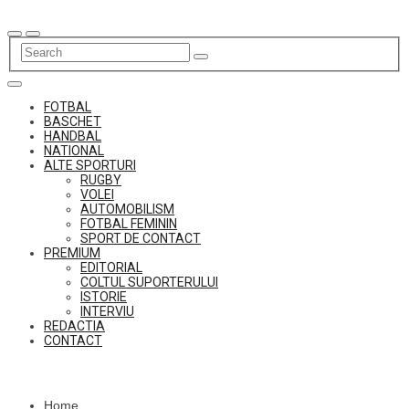
Skip
to
content
FOTBAL
BASCHET
HANDBAL
NATIONAL
ALTE SPORTURI
RUGBY
VOLEI
AUTOMOBILISM
FOTBAL FEMININ
SPORT DE CONTACT
PREMIUM
EDITORIAL
COLTUL SUPORTERULUI
ISTORIE
INTERVIU
REDACTIA
CONTACT
Home