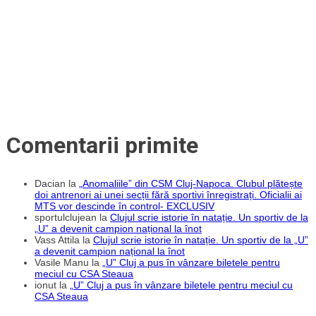
Șucu
și
Becali.
Se
anunță
investiții
mari
în
Gruia
Comentarii primite
Dacian
la
„Anomaliile” din CSM Cluj-Napoca. Clubul plătește
doi antrenori ai unei secții fără sportivi înregistrați. Oficialii ai
MTS vor descinde în control- EXCLUSIV
sportulclujean
la
Clujul scrie istorie în natație. Un sportiv de la
„U” a devenit campion național la înot
Vass Attila
la
Clujul scrie istorie în natație. Un sportiv de la „U”
a devenit campion național la înot
Vasile Manu
la
„U” Cluj a pus în vânzare biletele pentru
meciul cu CSA Steaua
ionut
la
„U” Cluj a pus în vânzare biletele pentru meciul cu
CSA Steaua