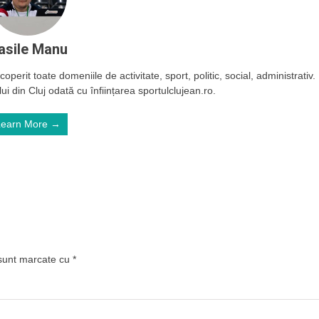
asile Manu
operit toate domeniile de activitate, sport, politic, social, administrativ.
ui din Cluj odată cu înființarea sportulclujean.ro.
Learn More →
 sunt marcate cu
*