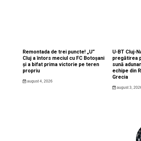
Remontada de trei puncte! „U”
U-BT Cluj-N
Cluj a întors meciul cu FC Botoșani
pregătirea 
și a bifat prima victorie pe teren
sună adunar
propriu
echipe din 
Grecia
august 4, 2026
august 3, 202