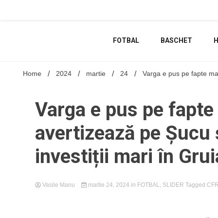
Skip
to
content
FOTBAL
BASCHET
Home
2024
martie
24
Varga e pus pe fapte mari
Varga e pus pe fapte 
avertizează pe Șucu 
investiții mari în Grui
Vasile Manu
martie 24, 2024
in
FOTBAL
,
SLIDER
Tagged
CFR