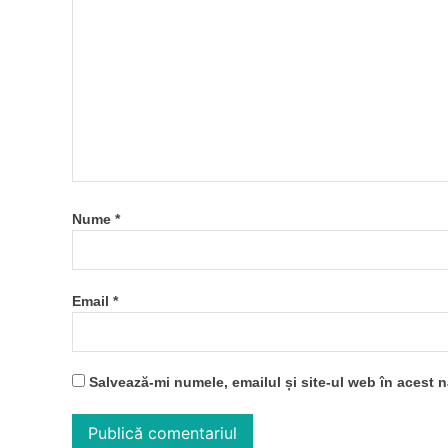
Nume
*
Email
*
Salvează-mi numele, emailul și site-ul web în acest 