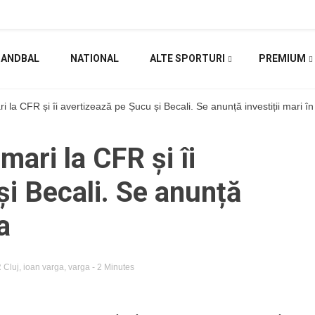
HANDBAL
NATIONAL
ALTE SPORTURI
PREMIUM
 la CFR și îi avertizează pe Șucu și Becali. Se anunță investiții mari î
mari la CFR și îi
și Becali. Se anunță
a
 Cluj
,
ioan varga
,
varga
- 2 Minutes