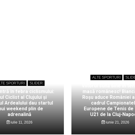
ALTE SPORTURI
SLID
LTE SPORTURI
SLIDER
Viitorul sună bine în ten
intră în febra ciclismului:
masă românesc! Bianc
ul Ciclist al Clujului și
Roșu aduce României au
l Ardealului dau startul
cadrul Campionate
nui weekend plin de
Europene de Tenis de
adrenalină
U21 de la Cluj-Napo
iulie 11, 2026
iunie 21, 2026