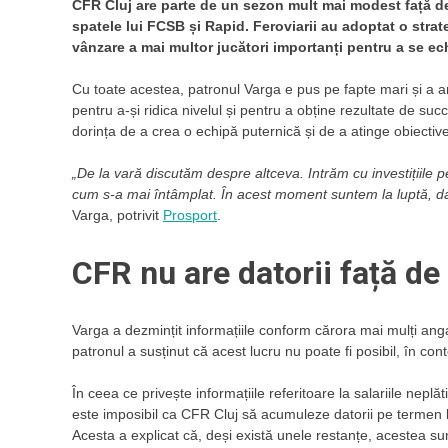
CFR Cluj are parte de un sezon mult mai modest față de 
spatele lui FCSB și Rapid. Feroviarii au adoptat o strate
vânzare a mai multor jucători importanți pentru a se ech
Cu toate acestea, patronul Varga e pus pe fapte mari și a an
pentru a-și ridica nivelul și pentru a obține rezultate de succ
dorința de a crea o echipă puternică și de a atinge obiectiv
„De la vară discutăm despre altceva. Intrăm cu investițiile p
cum s-a mai întâmplat. În acest moment suntem la luptă, dar
Varga, potrivit
Prosport
.
CFR nu are datorii față de
Varga a dezmințit informațiile conform cărora mai mulți angaja
patronul a susținut că acest lucru nu poate fi posibil, în c
În ceea ce privește informațiile referitoare la salariile nepl
este imposibil ca CFR Cluj să acumuleze datorii pe termen 
Acesta a explicat că, deși există unele restanțe, acestea s