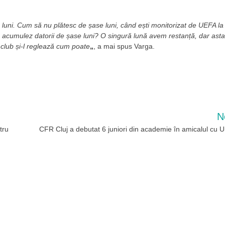
se luni. Cum să nu plătesc de șase luni, când ești monitorizat de UEFA la
să acumulez datorii de șase luni? O singură lună avem restanță, dar asta
 club și-l reglează cum poate
„
, a mai spus Varga.
N
tru
CFR Cluj a debutat 6 juniori din academie în amicalul cu U