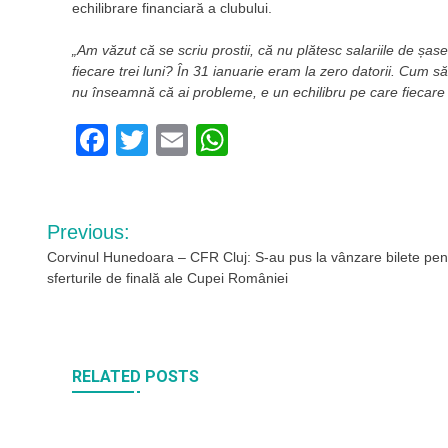
echilibrare financiară a clubului.
„Am văzut că se scriu prostii, că nu plătesc salariile de șa
fiecare trei luni? În 31 ianuarie eram la zero datorii. Cum 
nu înseamnă că ai probleme, e un echilibru pe care fiecare
Facebook
Twitter
Email
WhatsApp
Navigare
Previous:
în
Corvinul Hunedoara – CFR Cluj: S-au pus la vânzare bilete pen
sferturile de finală ale Cupei României
articole
RELATED POSTS