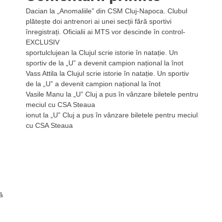
Dacian
la
„Anomaliile” din CSM Cluj-Napoca. Clubul
plătește doi antrenori ai unei secții fără sportivi
înregistrați. Oficialii ai MTS vor descinde în control-
EXCLUSIV
sportulclujean
la
Clujul scrie istorie în natație. Un
sportiv de la „U” a devenit campion național la înot
Vass Attila
la
Clujul scrie istorie în natație. Un sportiv
de la „U” a devenit campion național la înot
Vasile Manu
la
„U” Cluj a pus în vânzare biletele pentru
meciul cu CSA Steaua
ionut
la
„U” Cluj a pus în vânzare biletele pentru meciul
cu CSA Steaua
ă