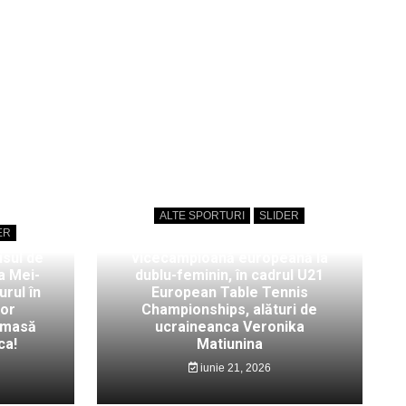
ALTE SPORTURI
SLIDER
ER
Bianca Mei-Roșu,
isul de
vicecampioană europeană la
a Mei-
dublu-feminin, în cadrul U21
rul în
European Table Tennis
lor
Championships, alături de
 masă
ucraineanca Veronika
ca!
Matiunina
iunie 21, 2026