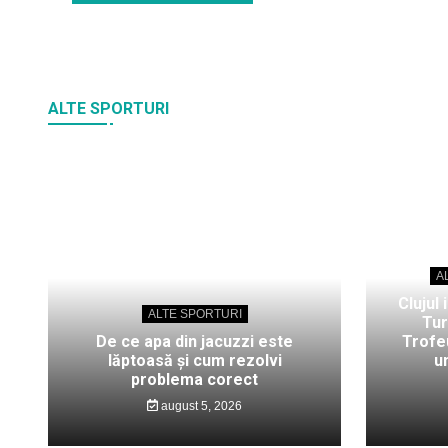
ALTE SPORTURI
A
Clujul 
ALTE SPORTURI
Tur
De ce apa din jacuzzi este
Trofeu
lăptoasă și cum rezolvi
u
problema corect
august 5, 2026