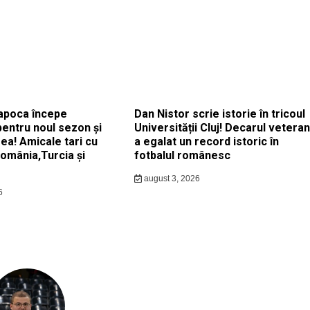
apoca începe
Dan Nistor scrie istorie în tricoul
pentru noul sezon și
Universității Cluj! Decarul veteran
ea! Amicale tari cu
a egalat un record istoric în
România,Turcia și
fotbalul românesc
august 3, 2026
6