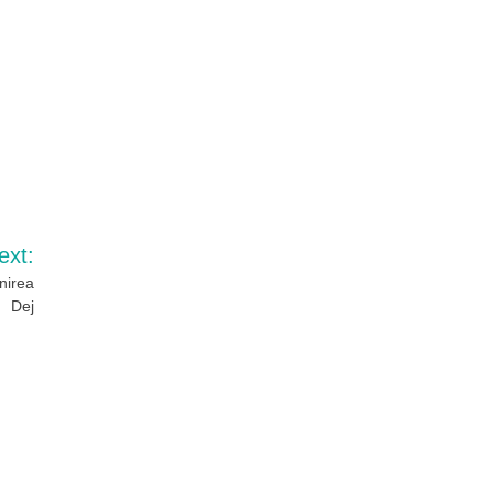
ext:
nirea
Dej