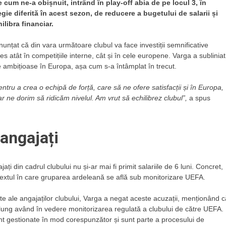
cum ne-a obișnuit, intrând în play-off abia de pe locul 3, în
gie diferită în acest sezon, de reducere a bugetului de salarii și
ilibra financiar.
unțat că din vara următoare clubul va face investiții semnificative
es atât în competițiile interne, cât și în cele europene. Varga a subliniat
e ambițioase în Europa, așa cum s-a întâmplat în trecut.
entru a crea o echipă de forță, care să ne ofere satisfacții și în Europa,
 ne dorim să ridicăm nivelul. Am vrut să echilibrez clubul”,
a spus
 angajați
ți din cadrul clubului nu și-ar mai fi primit salariile de 6 luni. Concret,
ontextul în care gruparea ardeleană se află sub monitorizare UEFA.
ătite ale angajaților clubului, Varga a negat aceste acuzații, menționând c
lung având în vedere monitorizarea regulată a clubului de către UEFA.
unt gestionate în mod corespunzător și sunt parte a procesului de