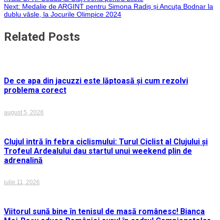
Next:
Medalie de ARGINT pentru Simona Radiș și Ancuța Bodnar la
în
dublu vâsle, la Jocurile Olimpice 2024
articole
Related Posts
De ce apa din jacuzzi este lăptoasă și cum rezolvi
problema corect
august 5, 2026
Clujul intră în febra ciclismului: Turul Ciclist al Clujului și
Trofeul Ardealului dau startul unui weekend plin de
adrenalină
iulie 11, 2026
Viitorul sună bine în tenisul de masă românesc! Bianca