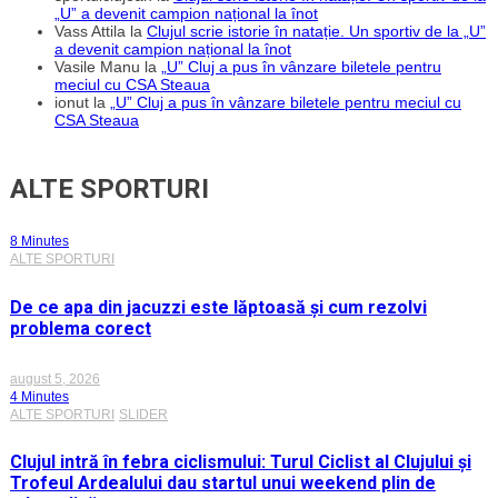
„U” a devenit campion național la înot
Vass Attila
la
Clujul scrie istorie în natație. Un sportiv de la „U”
a devenit campion național la înot
Vasile Manu
la
„U” Cluj a pus în vânzare biletele pentru
meciul cu CSA Steaua
ionut
la
„U” Cluj a pus în vânzare biletele pentru meciul cu
CSA Steaua
ALTE SPORTURI
8 Minutes
ALTE SPORTURI
De ce apa din jacuzzi este lăptoasă și cum rezolvi
problema corect
august 5, 2026
4 Minutes
ALTE SPORTURI
SLIDER
Clujul intră în febra ciclismului: Turul Ciclist al Clujului și
Trofeul Ardealului dau startul unui weekend plin de