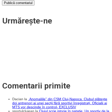
Urmărește-ne
Comentarii primite
Dacian
la
„Anomaliile” din CSM Cluj-Napoca. Clubul plătește
doi antrenori ai unei secții fără sportivi înregistrați. Oficialii ai
MTS vor descinde în control- EXCLUSIV
sportulclujean
la
Clujul scrie istorie în natație. Un sportiv de la