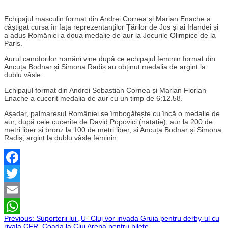
Echipajul masculin format din Andrei Cornea și Marian Enache a
câștigat cursa în fața reprezentanților Țărilor de Jos și ai Irlandei și
a adus României a doua medalie de aur la Jocurile Olimpice de la
Paris.
Aurul canotorilor români vine după ce echipajul feminin format din
Ancuța Bodnar și Simona Radiș au obținut medalia de argint la
dublu vâsle.
Echipajul format din Andrei Sebastian Cornea și Marian Florian
Enache a cucerit medalia de aur cu un timp de 6:12.58.
Așadar, palmaresul României se îmbogățește cu încă o medalie de
aur, după cele cucerite de David Popovici (natație), aur la 200 de
metri liber și bronz la 100 de metri liber, și Ancuța Bodnar și Simona
Radiș, argint la dublu vâsle feminin.
Facebook
Twitter
Email
Navigare
Previous:
Suporterii lui „U” Cluj vor invada Gruia pentru derby-ul cu
WhatsApp
rivala CFR. Coada la Cluj Arena pentru bilete