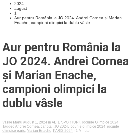
2024
august
1
Aur pentru România la JO 2024. Andrei Cornea și Marian
Enache, campioni olimpici la dublu vâsle
Aur pentru România la
JO 2024. Andrei Cornea
și Marian Enache,
campioni olimpici la
dublu vâsle
Vasile Manu
august 1, 2024
in
ALTE SPORTURI
,
Jocurile Olimpice 2024
Tagged
Andrei Cornea
,
canotaj
,
JO 2024
,
jocurile olimpice 2024
,
jocurile
olimpice paris
,
Marian Enache
,
PARIS 2024
- 1 Minute