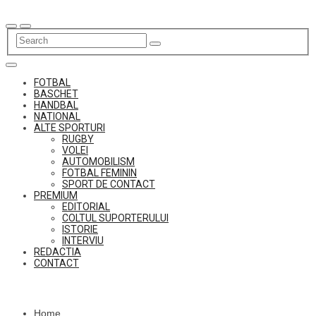
Skip
to
content
FOTBAL
BASCHET
HANDBAL
NATIONAL
ALTE SPORTURI
RUGBY
VOLEI
AUTOMOBILISM
FOTBAL FEMININ
SPORT DE CONTACT
PREMIUM
EDITORIAL
COLTUL SUPORTERULUI
ISTORIE
INTERVIU
REDACTIA
CONTACT
Home