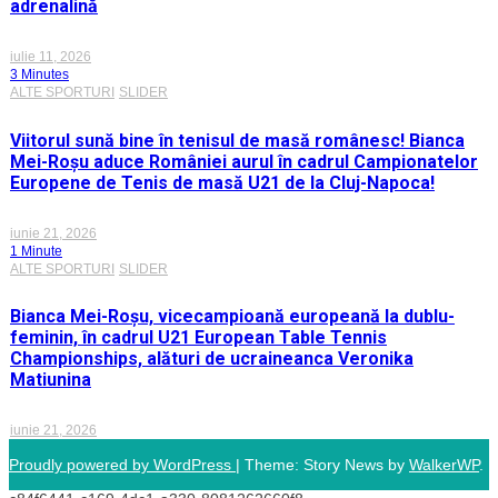
adrenalină
iulie 11, 2026
3 Minutes
ALTE SPORTURI
SLIDER
Viitorul sună bine în tenisul de masă românesc! Bianca
Mei-Roșu aduce României aurul în cadrul Campionatelor
Europene de Tenis de masă U21 de la Cluj-Napoca!
iunie 21, 2026
1 Minute
ALTE SPORTURI
SLIDER
Bianca Mei-Roșu, vicecampioană europeană la dublu-
feminin, în cadrul U21 European Table Tennis
Championships, alături de ucraineanca Veronika
Matiunina
iunie 21, 2026
Proudly powered by WordPress
|
Theme: Story News by
WalkerWP
.