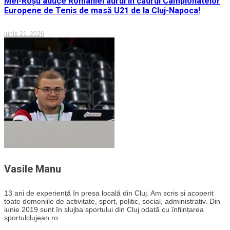
Mei-Roșu aduce României aurul în cadrul Campionatelor
Europene de Tenis de masă U21 de la Cluj-Napoca!
iunie 21, 2026
Vasile Manu
13 ani de experiență în presa locală din Cluj. Am scris și acoperit
toate domeniile de activitate, sport, politic, social, administrativ. Din
iunie 2019 sunt în slujba sportului din Cluj odată cu înființarea
sportulclujean.ro.