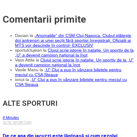
Comentarii primite
Dacian
la
„Anomaliile” din CSM Cluj-Napoca. Clubul plătește
doi antrenori ai unei secții fără sportivi înregistrați. Oficialii ai
MTS vor descinde în control- EXCLUSIV
sportulclujean
la
Clujul scrie istorie în natație. Un sportiv de la
„U” a devenit campion național la înot
Vass Attila
la
Clujul scrie istorie în natație. Un sportiv de la „U”
a devenit campion național la înot
Vasile Manu
la
„U” Cluj a pus în vânzare biletele pentru
meciul cu CSA Steaua
ionut
la
„U” Cluj a pus în vânzare biletele pentru meciul cu
CSA Steaua
ALTE SPORTURI
8 Minutes
ALTE SPORTURI
De ce apa din jacuzzi este lăptoasă și cum rezolvi