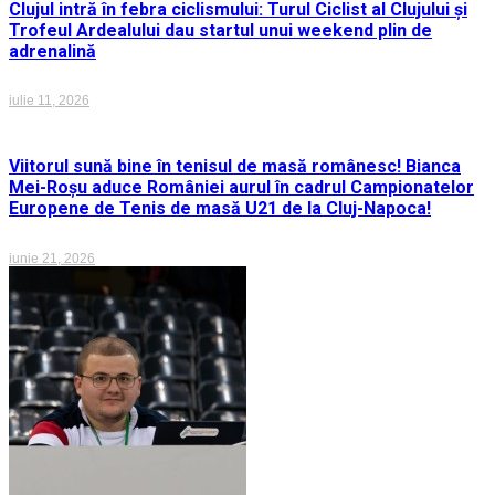
Clujul intră în febra ciclismului: Turul Ciclist al Clujului și
Trofeul Ardealului dau startul unui weekend plin de
adrenalină
iulie 11, 2026
Viitorul sună bine în tenisul de masă românesc! Bianca
Mei-Roșu aduce României aurul în cadrul Campionatelor
Europene de Tenis de masă U21 de la Cluj-Napoca!
iunie 21, 2026