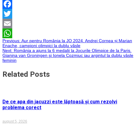
Facebook
Twitter
Email
Navigare
Previous:
Aur pentru România la JO 2024. Andrei Cornea și Marian
WhatsApp
Enache, campioni olimpici la dublu vâsle
Next:
România a ajuns la 6 medalii la Jocurile Olimpice de la Paris.
în
Gianina van Groningen şi Ionela Cozmiuc iau argintul la dublu vâsle
feminin
articole
Related Posts
De ce apa din jacuzzi este lăptoasă și cum rezolvi
problema corect
august 5, 2026