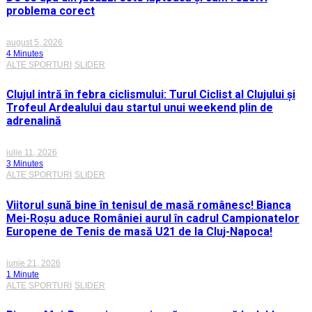
problema corect
august 5, 2026
4 Minutes
ALTE SPORTURI
SLIDER
Clujul intră în febra ciclismului: Turul Ciclist al Clujului și
Trofeul Ardealului dau startul unui weekend plin de
adrenalină
iulie 11, 2026
3 Minutes
ALTE SPORTURI
SLIDER
Viitorul sună bine în tenisul de masă românesc! Bianca
Mei-Roșu aduce României aurul în cadrul Campionatelor
Europene de Tenis de masă U21 de la Cluj-Napoca!
iunie 21, 2026
1 Minute
ALTE SPORTURI
SLIDER