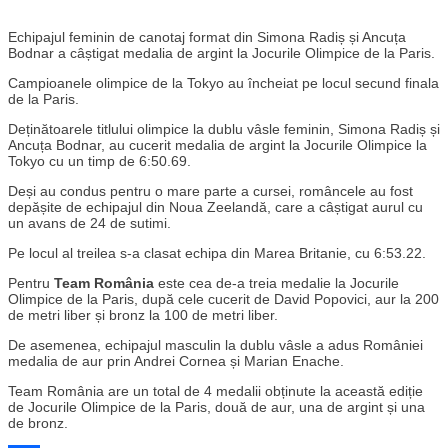
Echipajul feminin de canotaj format din Simona Radiș și Ancuța
Bodnar a câștigat medalia de argint la Jocurile Olimpice de la Paris.
Campioanele olimpice de la Tokyo au încheiat pe locul secund finala
de la Paris.
Deținătoarele titlului olimpice la dublu vâsle feminin, Simona Radiș și
Ancuța Bodnar, au cucerit medalia de argint la Jocurile Olimpice la
Tokyo cu un timp de 6:50.69.
Deși au condus pentru o mare parte a cursei, româncele au fost
depășite de echipajul din Noua Zeelandă, care a câștigat aurul cu
un avans de 24 de sutimi.
Pe locul al treilea s-a clasat echipa din Marea Britanie, cu 6:53.22.
Pentru
Team România
este cea de-a treia medalie la Jocurile
Olimpice de la Paris, după cele cucerit de David Popovici, aur la 200
de metri liber și bronz la 100 de metri liber.
De asemenea, echipajul masculin la dublu vâsle a adus României
medalia de aur prin Andrei Cornea și Marian Enache.
Team România are un total de 4 medalii obținute la această ediție
de Jocurile Olimpice de la Paris, două de aur, una de argint și una
de bronz.