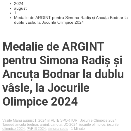
2024
august
1
Medalie de ARGINT pentru Simona Radiș și Ancuța Bodnar la
dublu vâsle, la Jocurile Olimpice 2024
Medalie de ARGINT
pentru Simona Radiș și
Ancuța Bodnar la dublu
vâsle, la Jocurile
Olimpice 2024
Vasile Manu
august 1, 2024
in
ALTE SPORTURI
,
Jocurile Olimpice 2024
Tagged
ancuta bodnar
,
argint
,
canotaj
,
JO 2024
,
jocurile olimpice
,
jocurile
olimpice 2024
,
PARIS 2024
,
simona radis
- 1 Minute