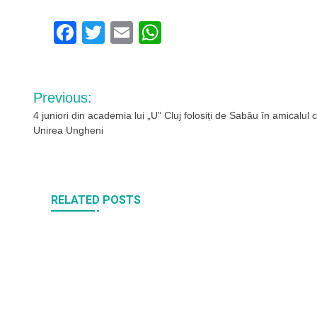
Facebook
Twitter
Email
WhatsApp
Navigare
Previous:
în
4 juniori din academia lui „U” Cluj folosiți de Sabău în amicalul 
Unirea Ungheni
articole
RELATED POSTS