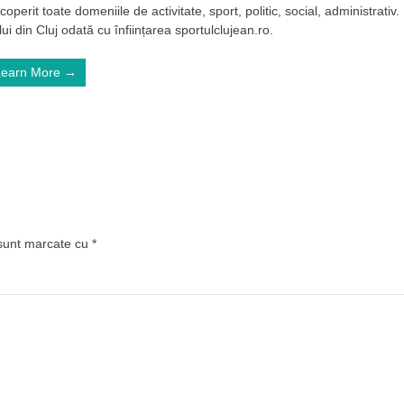
operit toate domeniile de activitate, sport, politic, social, administrativ.
ui din Cluj odată cu înființarea sportulclujean.ro.
Learn More →
 sunt marcate cu
*