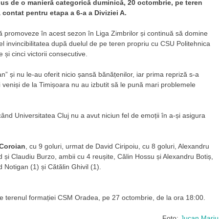
pus de o manieră categorică duminică, 20 octombrie, pe teren
 contat pentru etapa a 6-a a Diviziei A.
ă promoveze în acest sezon în Liga Zimbrilor și continuă să domine
fel invincibilitatea după duelul de pe teren propriu cu CSU Politehnica
și cinci victorii consecutive.
” și nu le-au oferit nicio șansă bănățenilor, iar prima repriză s-a
 veniși de la Timișoara nu au izbutit să le pună mari problemele
ând Universitatea Cluj nu a avut niciun fel de emoții în a-și asigura
Coroian
, cu 9 goluri, urmat de David Ciripoiu, cu 8 goluri, Alexandru
 și Claudiu Burzo, ambii cu 4 reușite, Călin Hossu și Alexandru Botiș,
Notigan (1) și Cătălin Ghivil (1).
e pe terenul formației CSM Oradea, pe 27 octombrie, de la ora 18:00.
Foto:
Jucan Mariu