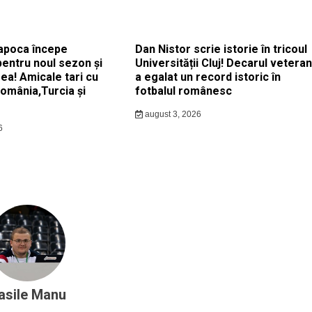
apoca începe
Dan Nistor scrie istorie în tricoul
pentru noul sezon și
Universității Cluj! Decarul veteran
ea! Amicale tari cu
a egalat un record istoric în
România,Turcia și
fotbalul românesc
august 3, 2026
6
asile Manu