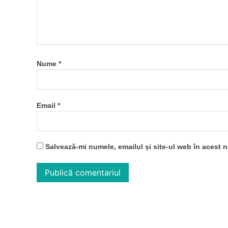
Nume
*
Email
*
Salvează-mi numele, emailul și site-ul web în acest 