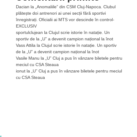
Dacian
la
„Anomaliile” din CSM Cluj-Napoca. Clubul
plătește doi antrenori ai unei secții fără sportivi
înregistrați. Oficialii ai MTS vor descinde în control-
EXCLUSIV
sportulclujean
la
Clujul scrie istorie în natație. Un
sportiv de la „U” a devenit campion național la înot
Vass Attila
la
Clujul scrie istorie în natație. Un sportiv
de la „U” a devenit campion național la înot
Vasile Manu
la
„U” Cluj a pus în vânzare biletele pentru
meciul cu CSA Steaua
ionut
la
„U” Cluj a pus în vânzare biletele pentru meciul
cu CSA Steaua
s