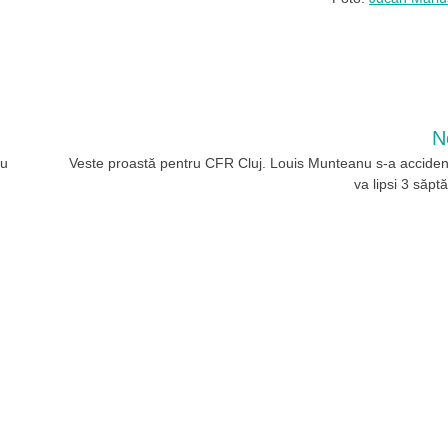
N
cu
Veste proastă pentru CFR Cluj. Louis Munteanu s-a accident
va lipsi 3 săpt