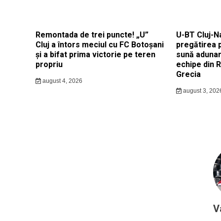
Remontada de trei puncte! „U”
U-BT Cluj-N
Cluj a întors meciul cu FC Botoșani
pregătirea 
și a bifat prima victorie pe teren
sună adunar
propriu
echipe din 
Grecia
august 4, 2026
august 3, 202
V