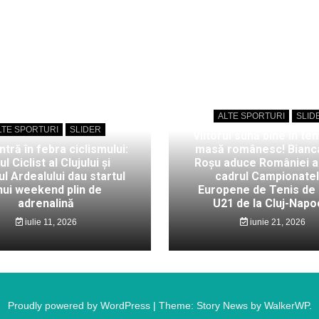
ALTE SPORTURI
SLID
LTE SPORTURI
SLIDER
Viitorul sună bine în ten
intră în febra ciclismului:
masă românesc! Bianc
ul Ciclist al Clujului și
Roșu aduce României au
l Ardealului dau startul
cadrul Campionate
nui weekend plin de
Europene de Tenis de
adrenalină
U21 de la Cluj-Napo
iulie 11, 2026
iunie 21, 2026
Proudly powered by WordPress
|
Theme: Story News by
WalkerWP
.