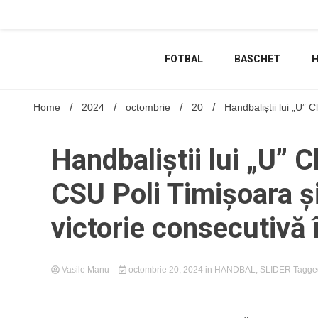
Skip
to
content
FOTBAL
BASCHET
Home
2024
octombrie
20
Handbaliștii lui „U” 
Handbaliștii lui „U” C
CSU Poli Timișoara și
victorie consecutivă 
Vasile Manu
octombrie 20, 2024
in
HANDBAL
,
SLIDER
Tagg