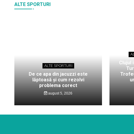
ALTE SPORTURI
A
Clujul 
ALTE SPORTURI
Tur
De ce apa din jacuzzi este
Trofeu
lăptoasă și cum rezolvi
u
problema corect
august 5, 2026