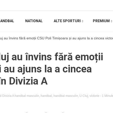
HANDBAL
NATIONAL
ALTE SPORTURI
PREMIUM
Cluj au învins fără emoții CSU Poli Timișoara și au ajuns la a cincea victo
luj au învins fără emoții
 au ajuns la a cincea
în Divizia A
ed
Divizia A handbal masculin
,
handbal
,
handbal masculin
,
U Cluj
,
victorie
- 1 Minut