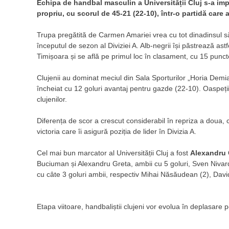
Echipa de handbal masculin a Universității Cluj s-a im
propriu, cu scorul de 45-21 (22-10), într-o partidă care a
Trupa pregătită de Carmen Amariei vrea cu tot dinadinsul s
începutul de sezon al Diviziei A. Alb-negrii își păstrează ast
Timișoara și se află pe primul loc în clasament, cu 15 puncte 
Clujenii au dominat meciul din Sala Sporturilor „Horia Demian
încheiat cu 12 goluri avantaj pentru gazde (22-10). Oaspeții
clujenilor.
Diferența de scor a crescut considerabil în repriza a doua, c
victoria care îi asigură poziția de lider în Divizia A.
Cel mai bun marcator al Universității Cluj a fost
Alexandru 
Buciuman și Alexandru Greta, ambii cu 5 goluri, Sven Nivard
cu câte 3 goluri ambii, respectiv Mihai Năsăudean (2), David 
Etapa viitoare, handbaliștii clujeni vor evolua în deplasar