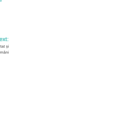
ext:
at și
ămâni