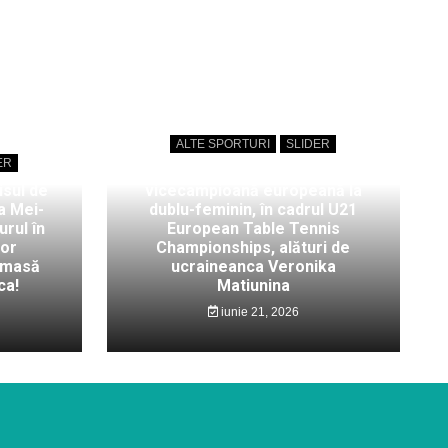
ALTE SPORTURI
SLIDER
ER
Bianca Mei-Roșu,
isul de
vicecampioană europeană la
a Mei-
dublu-feminin, în cadrul U21
rul în
European Table Tennis
lor
Championships, alături de
 masă
ucraineanca Veronika
ca!
Matiunina
iunie 21, 2026