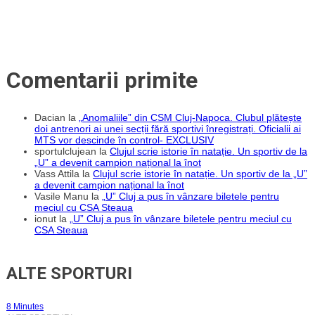
Comentarii primite
Dacian
la
„Anomaliile” din CSM Cluj-Napoca. Clubul plătește
doi antrenori ai unei secții fără sportivi înregistrați. Oficialii ai
MTS vor descinde în control- EXCLUSIV
sportulclujean
la
Clujul scrie istorie în natație. Un sportiv de la
„U” a devenit campion național la înot
Vass Attila
la
Clujul scrie istorie în natație. Un sportiv de la „U”
a devenit campion național la înot
Vasile Manu
la
„U” Cluj a pus în vânzare biletele pentru
meciul cu CSA Steaua
ionut
la
„U” Cluj a pus în vânzare biletele pentru meciul cu
CSA Steaua
ALTE SPORTURI
8 Minutes