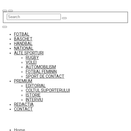
Skip
to
content
FOTBAL
BASCHET
HANDBAL
NATIONAL
ALTE SPORTURI
RUGBY
VOLEI
AUTOMOBILISM
FOTBAL FEMININ
SPORT DE CONTACT
PREMIUM
EDITORIAL
COLTUL SUPORTERULUI
ISTORIE
INTERVIU
REDACTIA
CONTACT
Home