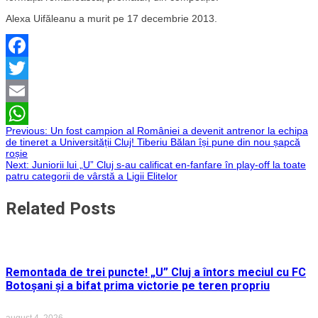
Alexa Uifăleanu a murit pe 17 decembrie 2013.
Facebook
Twitter
Email
Navigare
Previous:
Un fost campion al României a devenit antrenor la echipa
WhatsApp
de tineret a Universității Cluj! Tiberiu Bălan își pune din nou șapcă
roșie
în
Next:
Juniorii lui „U” Cluj s-au calificat en-fanfare în play-off la toate
patru categorii de vârstă a Ligii Elitelor
articole
Related Posts
Remontada de trei puncte! „U” Cluj a întors meciul cu FC
Botoșani și a bifat prima victorie pe teren propriu