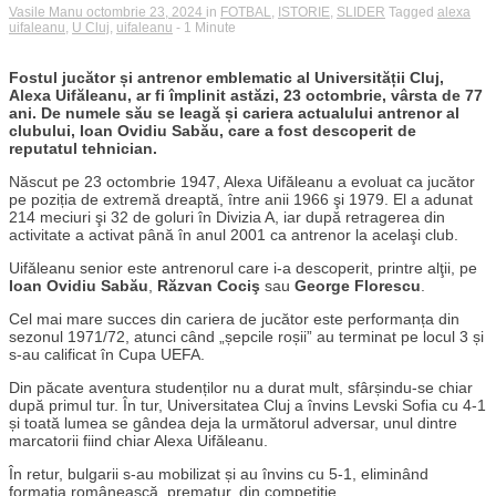
Vasile Manu
octombrie 23, 2024
in
FOTBAL
,
ISTORIE
,
SLIDER
Tagged
alexa
uifaleanu
,
U Cluj
,
uifaleanu
- 1 Minute
Fostul jucător și antrenor emblematic al Universității Cluj,
Alexa Uifăleanu, ar fi împlinit astăzi, 23 octombrie, vârsta de 77
ani. De numele său se leagă și cariera actualului antrenor al
clubului, Ioan Ovidiu Sabău, care a fost descoperit de
reputatul tehnician.
Născut pe 23 octombrie 1947, Alexa Uifăleanu a evoluat ca jucător
pe poziția de extremă dreaptă, între anii 1966 şi 1979. El a adunat
214 meciuri şi 32 de goluri în Divizia A, iar după retragerea din
activitate a activat până în anul 2001 ca antrenor la acelaşi club.
Uifăleanu senior este antrenorul care i-a descoperit, printre alţii, pe
Ioan Ovidiu Sabău
,
Răzvan Cociş
sau
George Florescu
.
Cel mai mare succes din cariera de jucător este performanța din
sezonul 1971/72, atunci când „șepcile roșii” au terminat pe locul 3 și
s-au calificat în Cupa UEFA.
Din păcate aventura studenților nu a durat mult, sfârșindu-se chiar
după primul tur. În tur, Universitatea Cluj a învins Levski Sofia cu 4-1
și toată lumea se gândea deja la următorul adversar, unul dintre
marcatorii fiind chiar Alexa Uifăleanu.
În retur, bulgarii s-au mobilizat și au învins cu 5-1, eliminând
formația românească, prematur, din competiție.