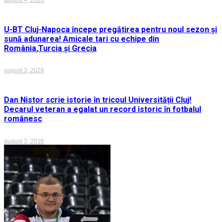
august 4, 2026
U-BT Cluj-Napoca începe pregătirea pentru noul sezon și
sună adunarea! Amicale tari cu echipe din
România,Turcia și Grecia
august 3, 2026
Dan Nistor scrie istorie în tricoul Universității Cluj!
Decarul veteran a egalat un record istoric în fotbalul
românesc
august 3, 2026