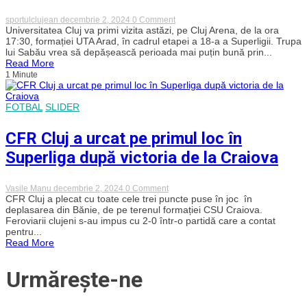
rămân
pe
on
sportulclujean
decembrie 2, 2024
0 Comment
podium
„U”
Universitatea Cluj va primi vizita astăzi, pe Cluj Arena, de la ora
Cluj
17:30, formației UTA Arad, în cadrul etapei a 18-a a Superligii. Trupa
–
lui Sabău vrea să depășească perioada mai puțin bună prin...
UTA
Read More
Arad.
1 Minute
Duelul
cu
numărul
101
FOTBAL
SLIDER
între
cele
CFR Cluj a urcat pe primul loc în
două
formații!
Superliga după victoria de la Craiova
„Șepcile
Roșii”
luptă
pentru
on
Vasile Manu
decembrie 2, 2024
0 Comment
revenirea
CFR
CFR Cluj a plecat cu toate cele trei puncte puse în joc în
pe
Cluj
deplasarea din Bănie, de pe terenul formației CSU Craiova.
primul
a
Feroviarii clujeni s-au impus cu 2-0 într-o partidă care a contat
loc
urcat
pentru...
pe
Read More
primul
loc
în
Urmărește-ne
Superliga
după
victoria
de