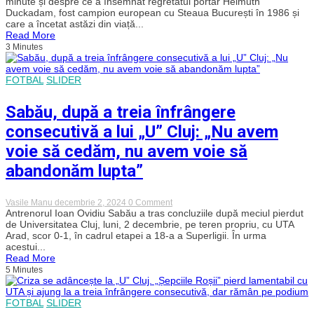
minute și despre ce a însemnat regretatul portar Helmuth
Sabău,
Duckadam, fost campion european cu Steaua București în 1986 și
despre
care a încetat astăzi din viață...
regretatul
Read More
Helmuth
3 Minutes
Duckadam:
„Pentru
mine
a
FOTBAL
SLIDER
fost
un
om
Sabău, după a treia înfrângere
și
un
consecutivă a lui „U” Cluj: „Nu avem
sportiv
de
voie să cedăm, nu avem voie să
excepție,
extraordinar.
abandonăm lupta”
Ne-
am
mândrit
on
Vasile Manu
decembrie 2, 2024
0 Comment
cu
Sabău,
Antrenorul Ioan Ovidiu Sabău a tras concluziile după meciul pierdut
el”
după
de Universitatea Cluj, luni, 2 decembrie, pe teren propriu, cu UTA
a
Arad, scor 0-1, în cadrul etapei a 18-a a Superligii. În urma
treia
acestui...
înfrângere
Read More
consecutivă
5 Minutes
a
lui
„U”
Cluj:
FOTBAL
SLIDER
„Nu