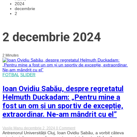
2024
decembrie
2
2 decembrie 2024
2 Minutes
FOTBAL
SLIDER
Ioan Ovidiu Sabău, despre regretatul
Helmuth Duckadam: „Pentru mine a
fost un om și un sportiv de excepție,
extraordinar. Ne-am mândrit cu el”
on
Vasile Manu
decembrie 2, 2024
0 Comment
Ioan
Antrenorul Universității Cluj, Ioan Ovidiu Sabău, a vorbit câteva
Ovidiu