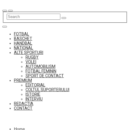
Skip
to
content
FOTBAL
BASCHET
HANDBAL
NATIONAL
ALTE SPORTURI
RUGBY
VOLEI
AUTOMOBILISM
FOTBAL FEMININ
SPORT DE CONTACT
PREMIUM
EDITORIAL
COLTUL SUPORTERULUI
ISTORIE
INTERVIU
REDACTIA
CONTACT
Home