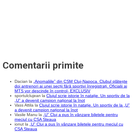
la
Craiova
Comentarii primite
Dacian
la
„Anomaliile” din CSM Cluj-Napoca. Clubul plătește
doi antrenori ai unei secții fără sportivi înregistrați. Oficialii ai
MTS vor descinde în control- EXCLUSIV
sportulclujean
la
Clujul scrie istorie în natație. Un sportiv de la
„U” a devenit campion național la înot
Vass Attila
la
Clujul scrie istorie în natație. Un sportiv de la „U”
a devenit campion național la înot
Vasile Manu
la
„U” Cluj a pus în vânzare biletele pentru
meciul cu CSA Steaua
ionut
la
„U” Cluj a pus în vânzare biletele pentru meciul cu
CSA Steaua