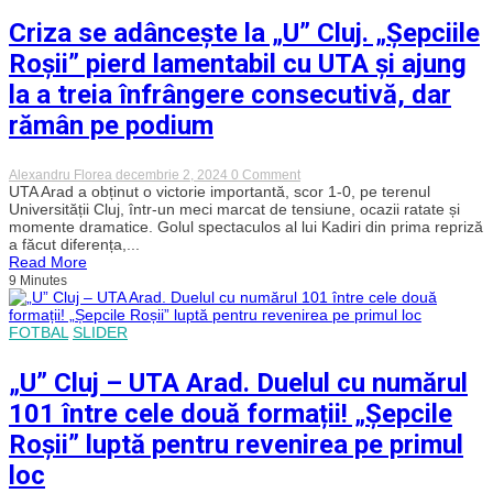
avem
voie
Criza se adâncește la „U” Cluj. „Șepciile
să
cedăm,
Roșii” pierd lamentabil cu UTA și ajung
nu
avem
la a treia înfrângere consecutivă, dar
voie
să
rămân pe podium
abandonăm
lupta”
on
Alexandru Florea
decembrie 2, 2024
0 Comment
Criza
UTA Arad a obținut o victorie importantă, scor 1-0, pe terenul
se
Universității Cluj, într-un meci marcat de tensiune, ocazii ratate și
adâncește
momente dramatice. Golul spectaculos al lui Kadiri din prima repriză
la
a făcut diferența,...
„U”
Read More
Cluj.
9 Minutes
„Șepciile
Roșii”
pierd
lamentabil
FOTBAL
SLIDER
cu
UTA
și
„U” Cluj – UTA Arad. Duelul cu numărul
ajung
la
101 între cele două formații! „Șepcile
a
treia
Roșii” luptă pentru revenirea pe primul
înfrângere
consecutivă,
loc
dar