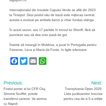
digisport.ro.
Internaționalul din Insulele Capului Verde se află din 2023
la Tiraspol. Deși postul său de bază este mijlocaș central,
acesta a evoluat pe ambele benzi și chiar fundaș stânga.
În acest sezon, are 17 partide în tricoul lui Sheriff, fără să
puncteze sau să dea vreo pasă de gol.
Înainte să meargă în Moldova, a jucat în Portugalia pentru
Feirense, Leca și Maria da Fonte, în ligile inferioare.
Facebook
Twitter
Email
WhatsApp
Navigare
Previous:
Next:
în
Fostul portar al lui CFR Cluj,
Transylvania Open 2025:
Simone Scuffet, prinde
Lista jucătoarelor înscrise
articole
transferul carierei. Va semna
pentru cea de-a 5-a ediție
cu Napoli