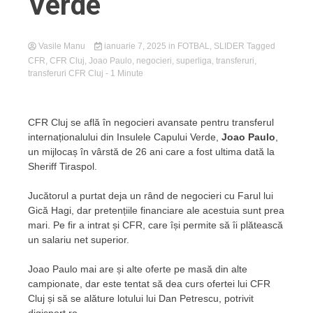
Verde
Vasile Manu
ianuarie 7, 2025
in
FOTBAL
,
SLIDER
Tagged
CFR
,
CFR Cluj
,
Joao Paulo
,
negocieri
,
superliga
,
transferuri
,
transferuri CFR Cluj
- 1 Minute
CFR Cluj se află în negocieri avansate pentru transferul
internaționalului din Insulele Capului Verde,
Joao Paulo
,
un mijlocaș în vârstă de 26 ani care a fost ultima dată la
Sheriff Tiraspol.
Jucătorul a purtat deja un rând de negocieri cu Farul lui
Gică Hagi, dar pretențiile financiare ale acestuia sunt prea
mari. Pe fir a intrat și CFR, care își permite să îi plătească
un salariu net superior.
Joao Paulo mai are și alte oferte pe masă din alte
campionate, dar este tentat să dea curs ofertei lui CFR
Cluj și să se alăture lotului lui Dan Petrescu, potrivit