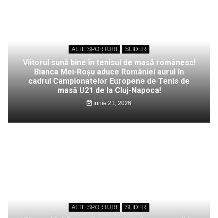
ALTE SPORTURI
SLIDER
Viitorul sună bine în tenisul de masă românesc!
Bianca Mei-Roșu aduce României aurul în
cadrul Campionatelor Europene de Tenis de
masă U21 de la Cluj-Napoca!
iunie 21, 2026
ALTE SPORTURI
SLIDER