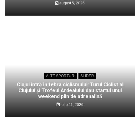
august 5, 2026
ALTE SPORTURI
SLIDER
Clujul intră în febra ciclismului: Turul Ciclist al
Clujului și Trofeul Ardealului dau startul unui
weekend plin de adrenalină
iulie 11, 2026