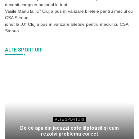
devenit campion național la înot
Vasile Manu
la
„U” Cluj a pus în vânzare biletele pentru meciul cu
CSA Steaua
ionut
la
„U” Cluj a pus în vânzare biletele pentru meciul cu CSA
Steaua
ALTE SPORTURI
ALTE SPORTURI
De ce apa din jacuzzi este lăptoasă și cum
rezolvi problema corect