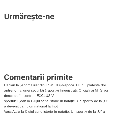
Urmărește-ne
Comentarii primite
Dacian
la
„Anomaliile” din CSM Cluj-Napoca. Clubul plătește doi
antrenori ai unei secții fără sportivi înregistrați. Oficialii ai MTS vor
descinde în control- EXCLUSIV
sportulclujean
la
Clujul scrie istorie în natație. Un sportiv de la „U”
a devenit campion național la înot
Vass Attila
la
Clujul scrie istorie în natație. Un sportiv de la „U” a