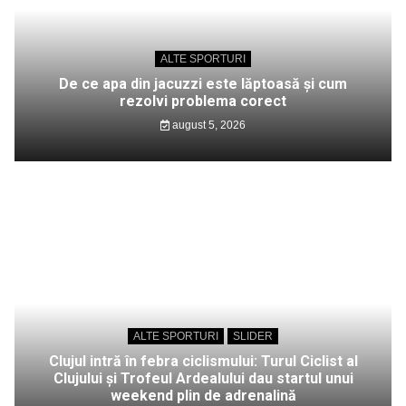
ALTE SPORTURI
De ce apa din jacuzzi este lăptoasă și cum
rezolvi problema corect
august 5, 2026
ALTE SPORTURI
SLIDER
Clujul intră în febra ciclismului: Turul Ciclist al
Clujului și Trofeul Ardealului dau startul unui
weekend plin de adrenalină