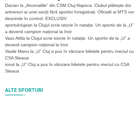
Dacian
la
„Anomaliile” din CSM Cluj-Napoca. Clubul plătește doi
antrenori ai unei secții fără sportivi înregistrați. Oficialii ai MTS vor
descinde în control- EXCLUSIV
sportulclujean
la
Clujul scrie istorie în natație. Un sportiv de la „U”
a devenit campion național la înot
Vass Attila
la
Clujul scrie istorie în natație. Un sportiv de la „U” a
devenit campion național la înot
Vasile Manu
la
„U” Cluj a pus în vânzare biletele pentru meciul cu
CSA Steaua
ionut
la
„U” Cluj a pus în vânzare biletele pentru meciul cu CSA
Steaua
ALTE SPORTURI