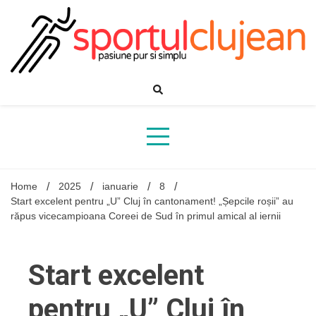
Skip
to
content
Home
2025
ianuarie
8
Start excelent pentru „U” Cluj în cantonament! „Șepcile roșii” au
răpus vicecampioana Coreei de Sud în primul amical al iernii
Start excelent
pentru „U” Cluj în