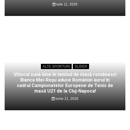
iulie 11, 2026
ALTE SPORTURI
SLIDER
Viitorul sună bine în tenisul de masă românesc!
Bianca Mei-Roșu aduce României aurul în
cadrul Campionatelor Europene de Tenis de
masă U21 de la Cluj-Napoca!
iunie 21, 2026