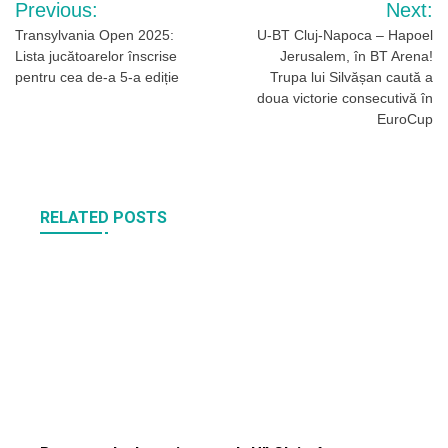
Previous:
Next:
în
Transylvania Open 2025:
U-BT Cluj-Napoca – Hapoel
Lista jucătoarelor înscrise
Jerusalem, în BT Arena!
articole
pentru cea de-a 5-a ediție
Trupa lui Silvășan caută a
doua victorie consecutivă în
EuroCup
RELATED POSTS