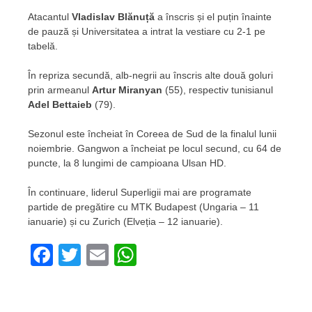
Atacantul
Vladislav Blănuță
a înscris și el puțin înainte
de pauză și Universitatea a intrat la vestiare cu 2-1 pe
tabelă.
În repriza secundă, alb-negrii au înscris alte două goluri
prin armeanul
Artur Miranyan
(55), respectiv tunisianul
Adel Bettaieb
(79).
Sezonul este încheiat în Coreea de Sud de la finalul lunii
noiembrie. Gangwon a încheiat pe locul secund, cu 64 de
puncte, la 8 lungimi de campioana Ulsan HD.
În continuare, liderul Superligii mai are programate
partide de pregătire cu MTK Budapest (Ungaria – 11
ianuarie) și cu Zurich (Elveția – 12 ianuarie).
Facebook
Twitter
Email
WhatsApp
Navigare