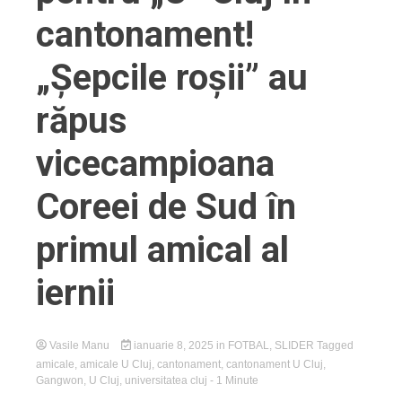
cantonament!
„Șepcile roșii” au
răpus
vicecampioana
Coreei de Sud în
primul amical al
iernii
Vasile Manu
ianuarie 8, 2025
in
FOTBAL
,
SLIDER
Tagged
amicale
,
amicale U Cluj
,
cantonament
,
cantonament U Cluj
,
Gangwon
,
U Cluj
,
universitatea cluj
- 1 Minute