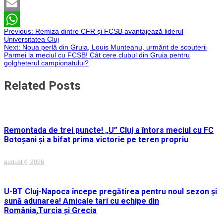
Twitter
Email
Navigare
Previous:
Remiza dintre CFR și FCSB avantajează liderul
WhatsApp
Universitatea Cluj
Next:
Noua perlă din Gruia, Louis Munteanu, urmărit de scouterii
în
Parmei la meciul cu FCSB! Cât cere clubul din Gruia pentru
golgheterul campionatului?
articole
Related Posts
Remontada de trei puncte! „U” Cluj a întors meciul cu FC
Botoșani și a bifat prima victorie pe teren propriu
august 4, 2026
U-BT Cluj-Napoca începe pregătirea pentru noul sezon și
sună adunarea! Amicale tari cu echipe din
România,Turcia și Grecia