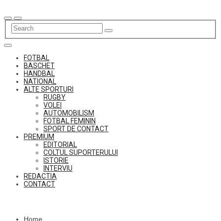
Skip
to
content
FOTBAL
BASCHET
HANDBAL
NATIONAL
ALTE SPORTURI
RUGBY
VOLEI
AUTOMOBILISM
FOTBAL FEMININ
SPORT DE CONTACT
PREMIUM
EDITORIAL
COLTUL SUPORTERULUI
ISTORIE
INTERVIU
REDACTIA
CONTACT
Home