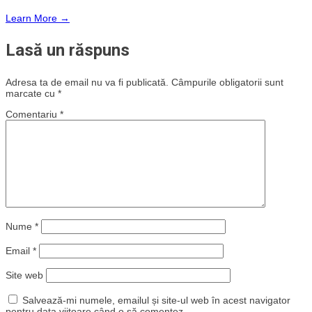
Learn More →
Lasă un răspuns
Adresa ta de email nu va fi publicată.
Câmpurile obligatorii sunt
marcate cu
*
Comentariu
*
Nume
*
Email
*
Site web
Salvează-mi numele, emailul și site-ul web în acest navigator
pentru data viitoare când o să comentez.