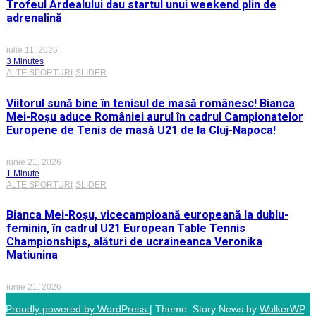
Trofeul Ardealului dau startul unui weekend plin de
adrenalină
iulie 11, 2026
3 Minutes
ALTE SPORTURI
SLIDER
Viitorul sună bine în tenisul de masă românesc! Bianca
Mei-Roșu aduce României aurul în cadrul Campionatelor
Europene de Tenis de masă U21 de la Cluj-Napoca!
iunie 21, 2026
1 Minute
ALTE SPORTURI
SLIDER
Bianca Mei-Roșu, vicecampioană europeană la dublu-
feminin, în cadrul U21 European Table Tennis
Championships, alături de ucraineanca Veronika
Matiunina
iunie 21, 2026
Proudly powered by WordPress
|
Theme: Story News by
WalkerWP
.