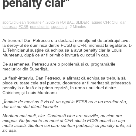
penalty clar”
sportulclujean
februarie 4, 2025
in
FOTBAL
,
SLIDER
Tagged
CFR Cluj
,
dan
petrescu
,
FCSB
,
nemultumiri
,
superliga
- 2 Minutes
Antrenorul Dan Petrescu s-a declarat nemulțumit de arbitrajul avut
la derby-ul de duminică dintre FCSB și CFR, încheiat la egalitate, 1-
1. Tehnicianul susține că echipa sa a avut penalty clar la Louis
Munteanu, după ce ar fi primit o lovitură cu cotul în cap.
De asemenea, Petrescu are o problemă și cu programările
meciurilor din Superligă.
La flash-interviu, Dan Petrescu a afirmat că echipa sa trebuia să
plece cu toate cele trei puncte, deoarece ar fi meritat să primească
penalty la o fază din prima repriză, în urma unui duel dintre
Chiricheș și Louis Munteanu.
„Înainte de meci aș fi zis că un egal la FCSB nu e un rezultat rău,
dar azi au stat diferit lucrurile.
Meritam mai mult, clar. Contează cine are ocaziile, nu cine are
mingea. Nu țin minte un meci al CFR-ului la FCSB acasă cu așa
multe acasă. Suntem cei care suntem pedepsiți cu penalty-urile, să
zic așa.