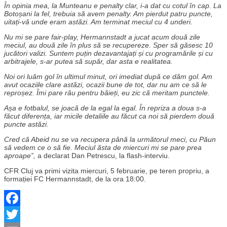
În opinia mea, la Munteanu e penalty clar, i-a dat cu cotul în cap. La
Botoșani la fel, trebuia să avem penalty. Am pierdut patru puncte,
uitați-vă unde eram astăzi. Am terminat meciul cu 4 underi.
Nu mi se pare fair-play, Hermannstadt a jucat acum două zile
meciul, au două zile în plus să se recupereze. Sper să găsesc 10
jucători valizi. Suntem puțin dezavantajați și cu programările și cu
arbitrajele, s-ar putea să supăr, dar asta e realitatea.
Noi ori luăm gol în ultimul minut, ori imediat după ce dăm gol. Am
avut ocaziile clare astăzi, ocazii bune de tot, dar nu am ce să le
reproșez. Îmi pare rău pentru băieți, eu zic că meritam punctele.
Așa e fotbalul, se joacă de la egal la egal. În repriza a doua s-a
făcut diferența, iar micile detaliile au făcut ca noi să pierdem două
puncte astăzi.
Cred că Abeid nu se va recupera până la următorul meci, cu Păun
să vedem ce o să fie. Meciul ăsta de miercuri mi se pare prea
aproape”,
a declarat Dan Petrescu, la flash-interviu.
CFR Cluj va primi vizita miercuri, 5 februarie, pe teren propriu, a
formației FC Hermannstadt, de la ora 18:00.
Facebook