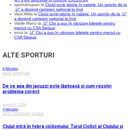
MTS vor descinde în control- EXCLUSIV
sportulclujean
la
Clujul scrie istorie în natație. Un sportiv de la
„U” a devenit campion național la înot
Vass Attila
la
Clujul scrie istorie în natație. Un sportiv de la „U”
a devenit campion național la înot
Vasile Manu
la
„U” Cluj a pus în vânzare biletele pentru
meciul cu CSA Steaua
ionut
la
„U” Cluj a pus în vânzare biletele pentru meciul cu
CSA Steaua
ALTE SPORTURI
8 Minutes
ALTE SPORTURI
De ce apa din jacuzzi este lăptoasă și cum rezolvi
problema corect
august 5, 2026
4 Minutes
ALTE SPORTURI
SLIDER
Clujul intră în febra ciclismului: Turul Ciclist al Clujului și