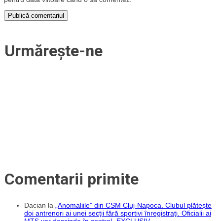
Urmărește-ne
Comentarii primite
Dacian
la
„Anomaliile” din CSM Cluj-Napoca. Clubul plătește
doi antrenori ai unei secții fără sportivi înregistrați. Oficialii ai