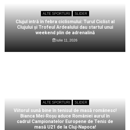
ALTE SPORTURI
SLIDER
Clujul intră în febra ciclismului: Turul Ciclist al
Clujului și Trofeul Ardealului dau startul unui
weekend plin de adrenalină
iulie 11, 2026
ALTE SPORTURI
SLIDER
Viitorul sună bine în tenisul de masă românesc!
Bianca Mei-Roșu aduce României aurul în
cadrul Campionatelor Europene de Tenis de
masă U21 de la Cluj-Napoca!