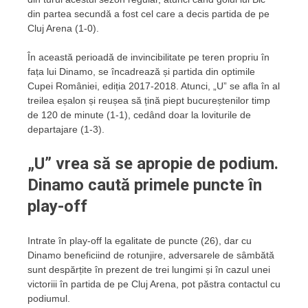
din partea secundă a fost cel care a decis partida de pe
Cluj Arena (1-0).
În această perioadă de invincibilitate pe teren propriu în
fața lui Dinamo, se încadrează și partida din optimile
Cupei României, ediția 2017-2018. Atunci, „U” se afla în al
treilea eșalon și reușea să țină piept bucureștenilor timp
de 120 de minute (1-1), cedând doar la loviturile de
departajare (1-3).
„U” vrea să se apropie de podium.
Dinamo caută primele puncte în
play-off
Intrate în play-off la egalitate de puncte (26), dar cu
Dinamo beneficiind de rotunjire, adversarele de sâmbătă
sunt despărțite în prezent de trei lungimi și în cazul unei
victoriii în partida de pe Cluj Arena, pot păstra contactul cu
podiumul.