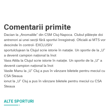
Comentarii primite
Dacian
la
„Anomaliile” din CSM Cluj-Napoca. Clubul plătește doi
antrenori ai unei secții fără sportivi înregistrați. Oficialii ai MTS vor
descinde în control- EXCLUSIV
sportulclujean
la
Clujul scrie istorie în natație. Un sportiv de la „U”
a devenit campion național la înot
Vass Attila
la
Clujul scrie istorie în natație. Un sportiv de la „U” a
devenit campion național la înot
Vasile Manu
la
„U” Cluj a pus în vânzare biletele pentru meciul cu
CSA Steaua
ionut
la
„U” Cluj a pus în vânzare biletele pentru meciul cu CSA
Steaua
ALTE SPORTURI