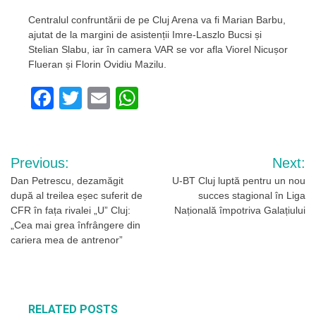
Centralul confruntării de pe Cluj Arena va fi Marian Barbu,
ajutat de la margini de asistenții Imre-Laszlo Bucsi și
Stelian Slabu, iar în camera VAR se vor afla Viorel Nicușor
Flueran și Florin Ovidiu Mazilu.
Facebook
Twitter
Email
WhatsApp
Navigare
Previous:
Next:
în
Dan Petrescu, dezamăgit
U-BT Cluj luptă pentru un nou
după al treilea eșec suferit de
succes stagional în Liga
articole
CFR în fața rivalei „U” Cluj:
Națională împotriva Galațiului
„Cea mai grea înfrângere din
cariera mea de antrenor”
RELATED POSTS