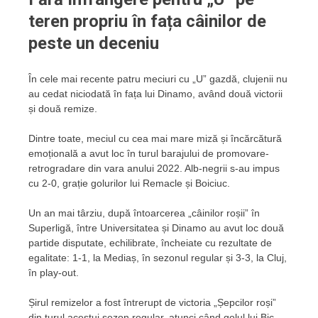
teren propriu în fața câinilor de
peste un deceniu
În cele mai recente patru meciuri cu „U” gazdă, clujenii nu
au cedat niciodată în fața lui Dinamo, având două victorii
și două remize.
Dintre toate, meciul cu cea mai mare miză și încărcătură
emoțională a avut loc în turul barajului de promovare-
retrogradare din vara anului 2022. Alb-negrii s-au impus
cu 2-0, grație golurilor lui Remacle și Boiciuc.
Un an mai târziu, după întoarcerea „câinilor roșii” în
Superligă, între Universitatea și Dinamo au avut loc două
partide disputate, echilibrate, încheiate cu rezultate de
egalitate: 1-1, la Mediaș, în sezonul regular și 3-3, la Cluj,
în play-out.
Șirul remizelor a fost întrerupt de victoria „Șepcilor roși”
din turul acestui sezon regular, atunci când golul lui Bic