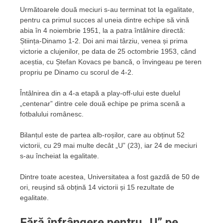
Următoarele două meciuri s-au terminat tot la egalitate,
pentru ca primul succes al uneia dintre echipe să vină
abia în 4 noiembrie 1951, la a patra întâlnire directă:
Știința-Dinamo 1-2. Doi ani mai târziu, venea și prima
victorie a clujenilor, pe data de 25 octombrie 1953, când
aceștia, cu Ștefan Kovacs pe bancă, o învingeau pe teren
propriu pe Dinamo cu scorul de 4-2.
Întâlnirea din a 4-a etapă a play-off-ului este duelul
„centenar” dintre cele două echipe pe prima scenă a
fotbalului românesc.
Bilanțul este de partea alb-roșilor, care au obținut 52
victorii, cu 29 mai multe decât „U” (23), iar 24 de meciuri
s-au încheiat la egalitate.
Dintre toate acestea, Universitatea a fost gazdă de 50 de
ori, reușind să obțină 14 victorii și 15 rezultate de
egalitate.
Fără înfrângere pentru „U” pe