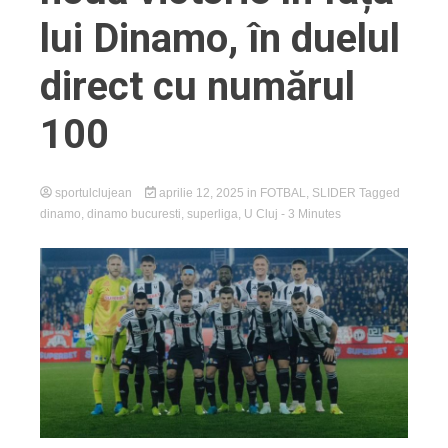
lui Dinamo, în duelul
direct cu numărul
100
sportulclujean
aprilie 12, 2025
in
FOTBAL
,
SLIDER
Tagged
dinamo
,
dinamo bucuresti
,
superliga
,
U Cluj
- 3 Minutes