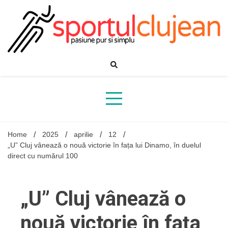
Skip
to
content
Home
2025
aprilie
12
„U” Cluj vânează o nouă victorie în fața lui Dinamo, în duelul
direct cu numărul 100
„U” Cluj vânează o
nouă victorie în fața