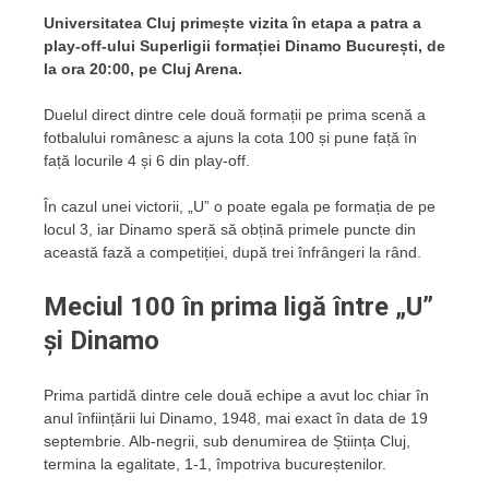
Universitatea Cluj primește vizita în etapa a patra a
play-off-ului Superligii formației Dinamo București, de
la ora 20:00, pe Cluj Arena.
Duelul direct dintre cele două formații pe prima scenă a
fotbalului românesc a ajuns la cota 100 și pune față în
față locurile 4 și 6 din play-off.
În cazul unei victorii, „U” o poate egala pe formația de pe
locul 3, iar Dinamo speră să obțină primele puncte din
această fază a competiției, după trei înfrângeri la rând.
Meciul 100 în prima ligă între „U”
și Dinamo
Prima partidă dintre cele două echipe a avut loc chiar în
anul înființării lui Dinamo, 1948, mai exact în data de 19
septembrie. Alb-negrii, sub denumirea de Știința Cluj,
termina la egalitate, 1-1, împotriva bucureștenilor.