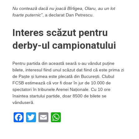
Nu contează dacă nu joacă Bîrligea, Olaru, au un lot
foarte puternic”
, a declarat Dan Petrescu.
Interes scăzut pentru
derby-ul campionatului
Pentru partida din această seară s-au vândut puține
bilete, interesul fiind unul scăzut dat fiind că este prima zi
de Paște și lumea este plecată din București. Clubul
FCSB estimează că vor fi doar în jur de 10.000 de
spectatori în tribunele Arenei Naționale. Cu 10 ore
înaintea startului partide, doar 8500 de bilete se
vânduseră.
Facebook
Twitter
Email
WhatsApp