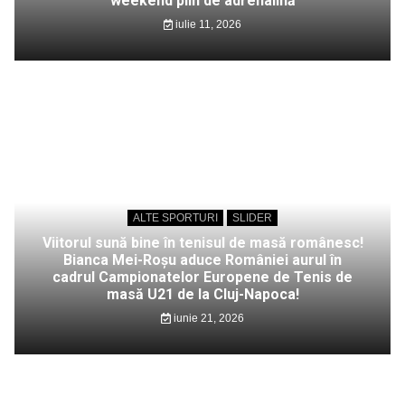
weekend plin de adrenalină
iulie 11, 2026
ALTE SPORTURI
SLIDER
Viitorul sună bine în tenisul de masă românesc!
Bianca Mei-Roșu aduce României aurul în
cadrul Campionatelor Europene de Tenis de
masă U21 de la Cluj-Napoca!
iunie 21, 2026