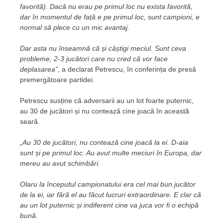
favorită). Dacă nu erau pe primul loc nu exista favorită,
dar în momentul de față e pe primul loc, sunt campioni, e
normal să plece cu un mic avantaj.
Dar asta nu înseamnă că și câștigi meciul. Sunt ceva
probleme, 2-3 jucători care nu cred că vor face
deplasarea”
, a declarat Petrescu, în conferința de presă
premergătoare partidei.
Petrescu susține că adversarii au un lot foarte puternic,
au 30 de jucători și nu contează cine joacă în această
seară.
„Au 30 de jucători, nu contează cine joacă la ei. D-aia
sunt și pe primul loc. Au avut multe meciuri în Europa, dar
mereu au avut schimbări.
Olaru la începutul campionatului era cel mai bun jucător
de la ei, iar fără el au făcut lucruri extraordinare. E clar că
au un lot puternic și indiferent cine va juca vor fi o echipă
bună.