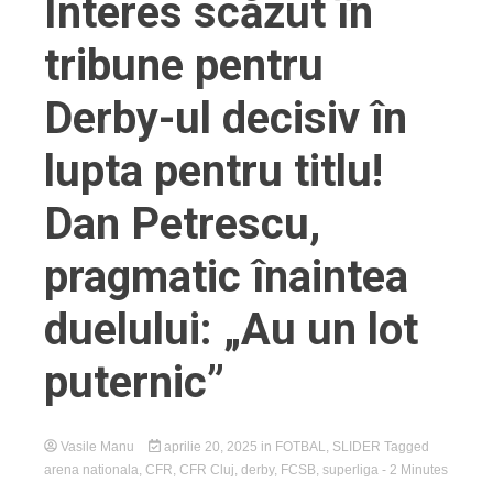
Interes scăzut în
tribune pentru
Derby-ul decisiv în
lupta pentru titlu!
Dan Petrescu,
pragmatic înaintea
duelului: „Au un lot
puternic”
Vasile Manu
aprilie 20, 2025
in
FOTBAL
,
SLIDER
Tagged
arena nationala
,
CFR
,
CFR Cluj
,
derby
,
FCSB
,
superliga
- 2 Minutes