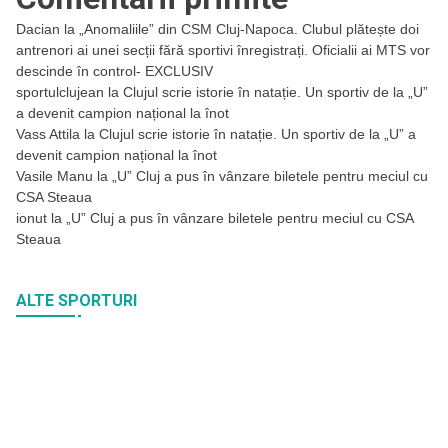
Dacian
la
„Anomaliile” din CSM Cluj-Napoca. Clubul plătește doi
antrenori ai unei secții fără sportivi înregistrați. Oficialii ai MTS vor
descinde în control- EXCLUSIV
sportulclujean
la
Clujul scrie istorie în natație. Un sportiv de la „U”
a devenit campion național la înot
Vass Attila
la
Clujul scrie istorie în natație. Un sportiv de la „U” a
devenit campion național la înot
Vasile Manu
la
„U” Cluj a pus în vânzare biletele pentru meciul cu
CSA Steaua
ionut
la
„U” Cluj a pus în vânzare biletele pentru meciul cu CSA
Steaua
ALTE SPORTURI