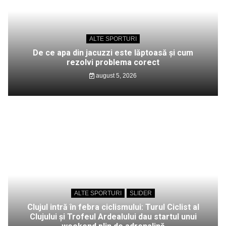
ALTE SPORTURI
De ce apa din jacuzzi este lăptoasă și cum
rezolvi problema corect
august 5, 2026
ALTE SPORTURI
SLIDER
Clujul intră în febra ciclismului: Turul Ciclist al
Clujului și Trofeul Ardealului dau startul unui