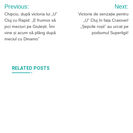
Navigare
Previous:
Next:
în
Chipciu, după victoria lui „U”
Victorie de senzație pentru
Cluj cu Rapid: „E frumos să
„U” Cluj în fața Craiovei!
articole
joci meciuri pe Giulești. Îmi
„Șepcile roșii” au urcat pe
vine și acum să plâng după
podiumul Superligii!
meciul cu Dinamo”
RELATED POSTS