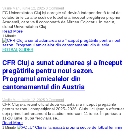
percepțiile
despre
on
Vasile Manu
iunie 12, 2025
0 Comment
mișcare
FC
FC Universitatea Cluj își dorește să devină independentă total de
„U”
colaborările cu alte școli de fotbal și a început pregătirea propriei
Cluj
Academii, care va fi coordonată de Mircea Cojocaru. În trecut,
„rupe”
clubul Universitatea Cluj...
parteneriatul
Read More
cu
1 Minute
„Luceafărul”
și
își
face
FOTBAL
SLIDER
propria
Academie
de
CFR Cluj a sunat adunarea și a început
Fotbal
pregătirile pentru noul sezon.
Programul amicalelor din
cantonamentul din Austria
on
Vasile Manu
iunie 12, 2025
0 Comment
CFR
CFR Cluj s-a reunit oficial după vacanță și a început pregătirile
Cluj
pentru sezonul competițional 2025–2026. Clubul clujean a efectuat
a
deja primul antrenament la stadion miercuri, 11 iunie. În perioada
sunat
11-20 iunie, trupa feroviară se...
adunarea
Read More
și
1 Minute
a