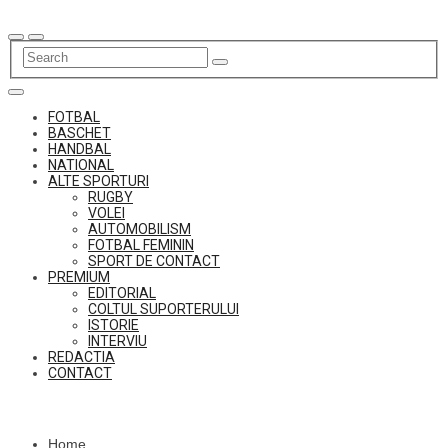
Skip
to
content
FOTBAL
BASCHET
HANDBAL
NATIONAL
ALTE SPORTURI
RUGBY
VOLEI
AUTOMOBILISM
FOTBAL FEMININ
SPORT DE CONTACT
PREMIUM
EDITORIAL
COLTUL SUPORTERULUI
ISTORIE
INTERVIU
REDACTIA
CONTACT
Home