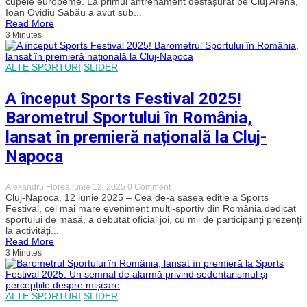
cupele europeme. La primul antrenament desfășurat pe Cluj Arena,
a
Ioan Ovidiu Sabău a avut sub...
reunit
Read More
după
3 Minutes
vacanță
pentru
primul
antrenament!
ALTE SPORTURI
SLIDER
„Șepcile
roșii”
încep
A început Sports Festival 2025!
pregătirile
pentru
Barometrul Sportului în România,
cupele
europene
lansat în premieră națională la Cluj-
Napoca
on
Alexandru Florea
iunie 12, 2025
0 Comment
A
Cluj-Napoca, 12 iunie 2025 – Cea de-a șasea ediție a Sports
început
Festival, cel mai mare eveniment multi-sportiv din România dedicat
Sports
sportului de masă, a debutat oficial joi, cu mii de participanți prezenți
Festival
la activități...
2025!
Read More
Barometrul
3 Minutes
Sportului
în
România,
lansat
în
ALTE SPORTURI
SLIDER
premieră