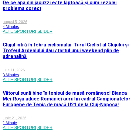
De ce apa din jacuzzi este lăptoasă și cum rezolvi
problema corect
august 5, 2026
4 Minutes
ALTE SPORTURI
SLIDER
Clujul intră în febra ciclismului: Turul Ciclist al Clujului și
Trofeul Ardealului dau startul unui weekend plin de
adrenalină
iulie 11, 2026
3 Minutes
ALTE SPORTURI
SLIDER
Viitorul sună bine în tenisul de masă românesc! Bianca
Mei-Roșu aduce României aurul în cadrul Campionatelor
Europene de Tenis de masă U21 de la Cluj-Napoca!
iunie 21, 2026
1 Minute
ALTE SPORTURI
SLIDER