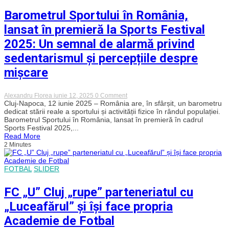
națională
la
Barometrul Sportului în România,
Cluj-
Napoca
lansat în premieră la Sports Festival
2025: Un semnal de alarmă privind
sedentarismul și percepțiile despre
mișcare
on
Alexandru Florea
iunie 12, 2025
0 Comment
Barometrul
Cluj-Napoca, 12 iunie 2025 – România are, în sfârșit, un barometru
Sportului
dedicat stării reale a sportului și activității fizice în rândul populației.
în
Barometrul Sportului în România, lansat în premieră în cadrul
România,
Sports Festival 2025,...
lansat
Read More
în
2 Minutes
premieră
la
Sports
Festival
FOTBAL
SLIDER
2025:
Un
semnal
FC „U” Cluj „rupe” parteneriatul cu
de
alarmă
„Luceafărul” și își face propria
privind
sedentarismul
Academie de Fotbal
și