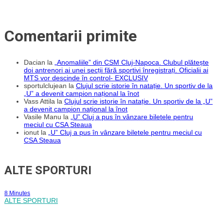
Comentarii primite
Dacian
la
„Anomaliile” din CSM Cluj-Napoca. Clubul plătește
doi antrenori ai unei secții fără sportivi înregistrați. Oficialii ai
MTS vor descinde în control- EXCLUSIV
sportulclujean
la
Clujul scrie istorie în natație. Un sportiv de la
„U” a devenit campion național la înot
Vass Attila
la
Clujul scrie istorie în natație. Un sportiv de la „U”
a devenit campion național la înot
Vasile Manu
la
„U” Cluj a pus în vânzare biletele pentru
meciul cu CSA Steaua
ionut
la
„U” Cluj a pus în vânzare biletele pentru meciul cu
CSA Steaua
ALTE SPORTURI
8 Minutes
ALTE SPORTURI