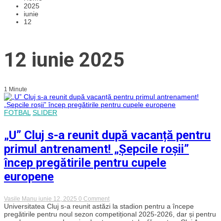
2025
iunie
12
12 iunie 2025
1 Minute
FOTBAL
SLIDER
„U” Cluj s-a reunit după vacanță pentru
primul antrenament! „Șepcile roșii”
încep pregătirile pentru cupele
europene
on
Vasile Manu
iunie 12, 2025
0 Comment
„U”
Universitatea Cluj s-a reunit astăzi la stadion pentru a începe
Cluj
pregătirile pentru noul sezon competițional 2025-2026, dar și pentru
s-