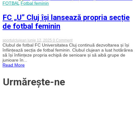
FOTBAL
Fotbal feminin
început
pregătirile
pentru
FC „U” Cluj își lansează propria secție
noul
sezon.
de fotbal feminin
Programul
amicalelor
din
cantonamentul
on
sportulclujean
iunie 12, 2025
0 Comment
din
FC
Clubul de fotbal FC Universitatea Cluj continuă dezvoltarea și își
Austria
„U”
înființează secția de fotbal feminin. Clubul clujean a luat hotărârea
Cluj
să își înființeze propria echipă de senioare și să aibă grupe de
își
junioare în...
lansează
Read More
propria
secție
de
Urmărește-ne
fotbal
feminin