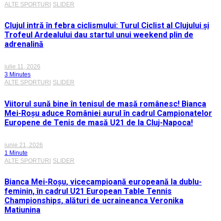
ALTE SPORTURI
SLIDER
Clujul intră în febra ciclismului: Turul Ciclist al Clujului și
Trofeul Ardealului dau startul unui weekend plin de
adrenalină
iulie 11, 2026
3 Minutes
ALTE SPORTURI
SLIDER
Viitorul sună bine în tenisul de masă românesc! Bianca
Mei-Roșu aduce României aurul în cadrul Campionatelor
Europene de Tenis de masă U21 de la Cluj-Napoca!
iunie 21, 2026
1 Minute
ALTE SPORTURI
SLIDER
Bianca Mei-Roșu, vicecampioană europeană la dublu-
feminin, în cadrul U21 European Table Tennis
Championships, alături de ucraineanca Veronika
Matiunina