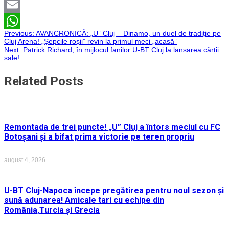
Twitter
Email
Navigare
Previous:
AVANCRONICĂ: „U” Cluj – Dinamo, un duel de tradiție pe
WhatsApp
Cluj Arena! „Șepcile roșii” revin la primul meci „acasă”
Next:
Patrick Richard, în mijlocul fanilor U-BT Cluj la lansarea cărții
în
sale!
articole
Related Posts
Remontada de trei puncte! „U” Cluj a întors meciul cu FC
Botoșani și a bifat prima victorie pe teren propriu
august 4, 2026
U-BT Cluj-Napoca începe pregătirea pentru noul sezon și
sună adunarea! Amicale tari cu echipe din
România,Turcia și Grecia