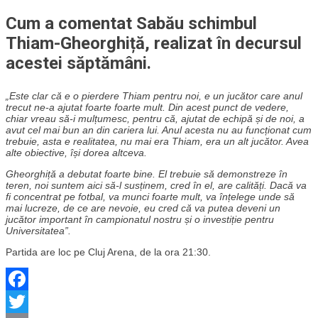
Cum a comentat Sabău schimbul
Thiam-Gheorghiță, realizat în decursul
acestei săptămâni.
„Este clar că e o pierdere Thiam pentru noi, e un jucător care anul
trecut ne-a ajutat foarte foarte mult.
Din acest punct de vedere,
chiar vreau să-i mulțumesc, pentru că, ajutat de echipă și de noi, a
avut cel mai bun an din cariera lui. Anul acesta nu au funcționat cum
trebuie, asta e realitatea, nu mai era Thiam, era un alt jucător. Avea
alte obiective, își dorea altceva.
Gheorghiță a debutat foarte bine. El trebuie să demonstreze în
teren, noi suntem aici să-l susținem, cred în el, are calități. Dacă va
fi concentrat pe fotbal, va munci foarte mult, va înțelege unde să
mai lucreze, de ce are nevoie, eu cred că va putea deveni un
jucător important în campionatul nostru și o investiție pentru
Universitatea”.
Partida are loc pe Cluj Arena, de la ora 21:30.
Facebook