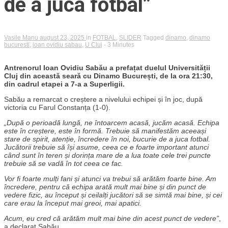
de a juca fotbal”
Vasile Manu
august 23, 2025
in
FOTBAL
,
SLIDER
Tagged
dinamo
,
dinamo
bucuresti
,
ioan ovidiu sabau
,
U Cluj
- 3 Minutes
Antrenorul Ioan Ovidiu Sabău a prefațat duelul Universității
Cluj din această seară cu Dinamo București, de la ora 21:30,
din cadrul etapei a 7-a a Superligii.
Sabău a remarcat o creștere a nivelului echipei și în joc, după
victoria cu Farul Constanța (1-0).
„După o perioadă lungă, ne întoarcem acasă, jucăm acasă. Echipa
este în creștere, este în formă. Trebuie să manifestăm aceeași
stare de spirit, atenție, încredere în noi, bucurie de a juca fotbal.
Jucătorii trebuie să își asume, ceea ce e foarte important atunci
când sunt în teren și dorința mare de a lua toate cele trei puncte
trebuie să se vadă în tot ceea ce fac.
Vor fi foarte mulți fani și atunci va trebui să arătăm foarte bine. Am
încredere, pentru că echipa arată mult mai bine și din punct de
vedere fizic, au început și ceilalți jucători să se simtă mai bine, și cei
care erau la început mai greoi, mai apatici.
Acum, eu cred că arătăm mult mai bine din acest punct de vedere”
,
a declarat Sabău.