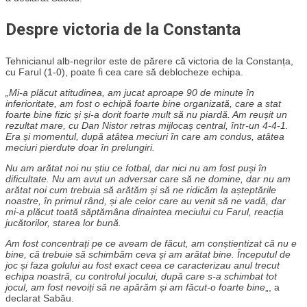
Despre victoria de la Constanta
Tehnicianul alb-negrilor este de părere că victoria de la Constanța,
cu Farul (1-0), poate fi cea care să deblocheze echipa.
„Mi-a plăcut atitudinea, am jucat aproape 90 de minute în
inferioritate, am fost o echipă foarte bine organizată, care a stat
foarte bine fizic și și-a dorit foarte mult să nu piardă. Am reușit un
rezultat mare, cu Dan Nistor retras mijlocaș central, într-un 4-4-1.
Era și momentul, după atâtea meciuri în care am condus, atâtea
meciuri pierdute doar în prelungiri.
Nu am arătat noi nu știu ce fotbal, dar nici nu am fost puși în
dificultate. Nu am avut un adversar care să ne domine, dar nu am
arătat noi cum trebuia să arătăm și să ne ridicăm la așteptările
noastre, în primul rând, și ale celor care au venit să ne vadă, dar
mi-a plăcut toată săptămâna dinaintea meciului cu Farul, reacția
jucătorilor, starea lor bună.
Am fost concentrați pe ce aveam de făcut, am conștientizat că nu e
bine, că trebuie să schimbăm ceva și am arătat bine. Începutul de
joc și faza golului au fost exact ceea ce caracterizau anul trecut
echipa noastră, cu controlul jocului, după care s-a schimbat tot
jocul, am fost nevoiți să ne apărăm și am făcut-o foarte bine
„, a
declarat Sabău.