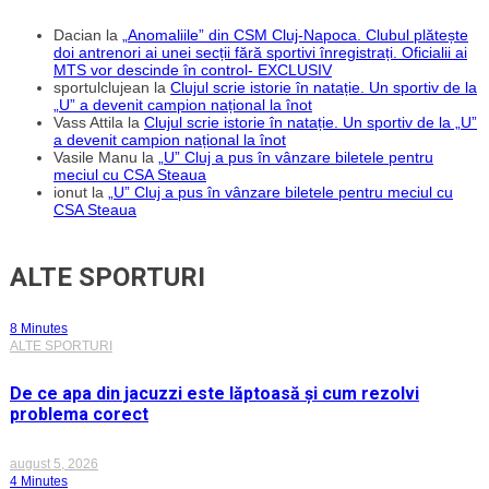
Dacian
la
„Anomaliile” din CSM Cluj-Napoca. Clubul plătește
doi antrenori ai unei secții fără sportivi înregistrați. Oficialii ai
MTS vor descinde în control- EXCLUSIV
sportulclujean
la
Clujul scrie istorie în natație. Un sportiv de la
„U” a devenit campion național la înot
Vass Attila
la
Clujul scrie istorie în natație. Un sportiv de la „U”
a devenit campion național la înot
Vasile Manu
la
„U” Cluj a pus în vânzare biletele pentru
meciul cu CSA Steaua
ionut
la
„U” Cluj a pus în vânzare biletele pentru meciul cu
CSA Steaua
ALTE SPORTURI
8 Minutes
ALTE SPORTURI
De ce apa din jacuzzi este lăptoasă și cum rezolvi
problema corect
august 5, 2026
4 Minutes