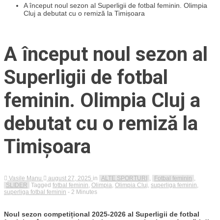
A început noul sezon al Superligii de fotbal feminin. Olimpia
Cluj a debutat cu o remiză la Timișoara
A început noul sezon al
Superligii de fotbal
feminin. Olimpia Cluj a
debutat cu o remiză la
Timișoara
Vasile Manu
august 27, 2025
in
ALTE SPORTURI
,
Fotbal feminin
,
SLIDER
Tagged
fotbal feminin
,
Olimpia
,
Olimpia Cluj
,
superliga feminin
,
superliga fotbal feminin
- 2 Minutes
Noul sezon competițional 2025-2026 al Superligii de fotbal