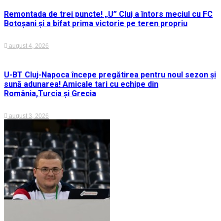
Remontada de trei puncte! „U” Cluj a întors meciul cu FC
Botoșani și a bifat prima victorie pe teren propriu
august 4, 2026
U-BT Cluj-Napoca începe pregătirea pentru noul sezon și
sună adunarea! Amicale tari cu echipe din
România,Turcia și Grecia
august 3, 2026