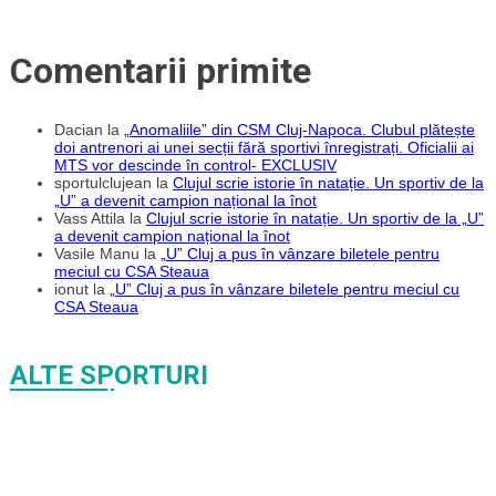
Comentarii primite
Dacian
la
„Anomaliile” din CSM Cluj-Napoca. Clubul plătește
doi antrenori ai unei secții fără sportivi înregistrați. Oficialii ai
MTS vor descinde în control- EXCLUSIV
sportulclujean
la
Clujul scrie istorie în natație. Un sportiv de la
„U” a devenit campion național la înot
Vass Attila
la
Clujul scrie istorie în natație. Un sportiv de la „U”
a devenit campion național la înot
Vasile Manu
la
„U” Cluj a pus în vânzare biletele pentru
meciul cu CSA Steaua
ionut
la
„U” Cluj a pus în vânzare biletele pentru meciul cu
CSA Steaua
ALTE SPORTURI