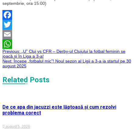
septembrie, ora 15:00)
Facebook
Twitter
Email
Navigare
Previous:
„U” Cluj vs CFR – Derby-ul Clujului la fotbal feminin se
WhatsApp
joacă și în Liga a 3-a!
Next:
Începe „fotbalul mic”! Noul sezon al Ligii a 3-a ia startul pe 30
în
august 2025
articole
Related Posts
De ce apa din jacuzzi este lăptoasă și cum rezolvi
problema corect
august 5, 2026