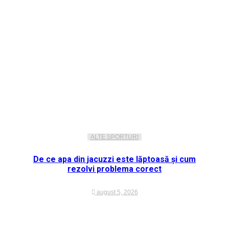
ALTE SPORTURI
De ce apa din jacuzzi este lăptoasă și cum
rezolvi problema corect
august 5, 2026