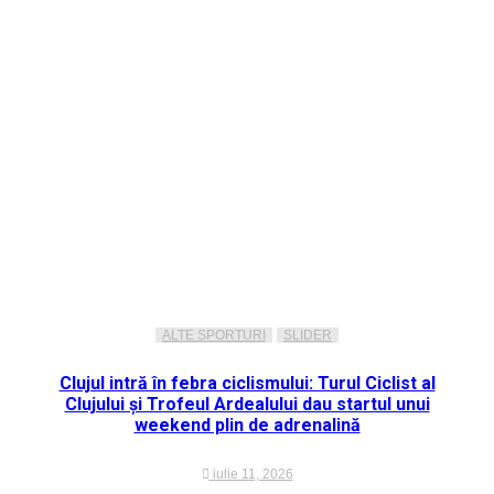
ALTE SPORTURI
SLIDER
Clujul intră în febra ciclismului: Turul Ciclist al
Clujului și Trofeul Ardealului dau startul unui
weekend plin de adrenalină
iulie 11, 2026