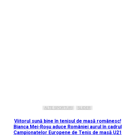
ALTE SPORTURI
SLIDER
Viitorul sună bine în tenisul de masă românesc!
Bianca Mei-Roșu aduce României aurul în cadrul
Campionatelor Europene de Tenis de masă U21