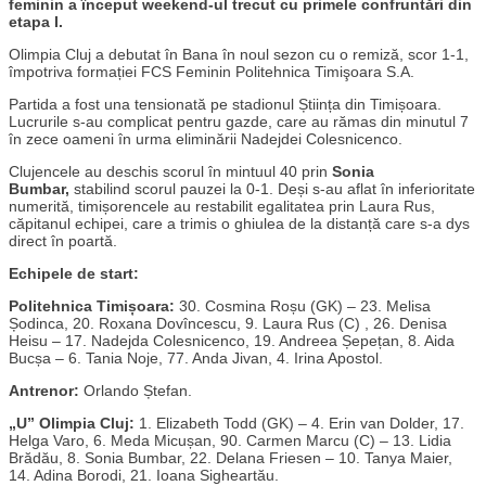
feminin a început weekend-ul trecut cu primele confruntări din
etapa I.
Olimpia Cluj a debutat în Bana în noul sezon cu o remiză, scor 1-1,
împotriva formației FCS Feminin Politehnica Timişoara S.A.
Partida a fost una tensionată pe stadionul Știința din Timișoara.
Lucrurile s-au complicat pentru gazde, care au rămas din minutul 7
în zece oameni în urma eliminării Nadejdei Colesnicenco.
Clujencele au deschis scorul în mintuul 40 prin
Sonia
Bumbar,
stabilind scorul pauzei la 0-1. Deși s-au aflat în inferioritate
numerită, timișorencele au restabilit egalitatea prin Laura Rus,
căpitanul echipei, care a trimis o ghiulea de la distanță care s-a dys
direct în poartă.
Echipele de start:
Politehnica Timișoara:
30. Cosmina Roșu (GK) – 23. Melisa
Șodinca, 20. Roxana Dovîncescu, 9. Laura Rus (C) , 26. Denisa
Heisu – 17. Nadejda Colesnicenco, 19. Andreea Șepețan, 8. Aida
Bucșa – 6. Tania Noje, 77. Anda Jivan, 4. Irina Apostol.
Antrenor:
Orlando Ștefan.
„U” Olimpia Cluj:
1. Elizabeth Todd (GK) – 4. Erin van Dolder, 17.
Helga Varo, 6. Meda Micușan, 90. Carmen Marcu (C) – 13. Lidia
Brădău, 8. Sonia Bumbar, 22. Delana Friesen – 10. Tanya Maier,
14. Adina Borodi, 21. Ioana Sigheartău.