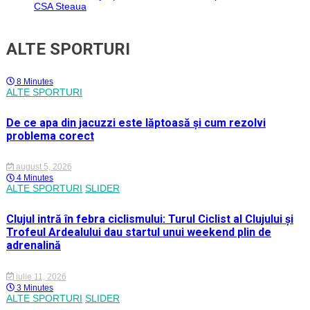
CSA Steaua
ALTE SPORTURI
8 Minutes
ALTE SPORTURI
De ce apa din jacuzzi este lăptoasă și cum rezolvi
problema corect
august 5, 2026
4 Minutes
ALTE SPORTURI
SLIDER
Clujul intră în febra ciclismului: Turul Ciclist al Clujului și
Trofeul Ardealului dau startul unui weekend plin de
adrenalină
iulie 11, 2026
3 Minutes
ALTE SPORTURI
SLIDER