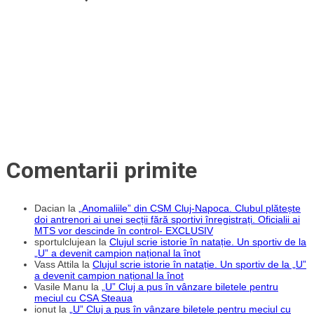
Poli
articole
Timișoara
Comentarii primite
Dacian
la
„Anomaliile” din CSM Cluj-Napoca. Clubul plătește
doi antrenori ai unei secții fără sportivi înregistrați. Oficialii ai
MTS vor descinde în control- EXCLUSIV
sportulclujean
la
Clujul scrie istorie în natație. Un sportiv de la
„U” a devenit campion național la înot
Vass Attila
la
Clujul scrie istorie în natație. Un sportiv de la „U”
a devenit campion național la înot
Vasile Manu
la
„U” Cluj a pus în vânzare biletele pentru
meciul cu CSA Steaua
ionut
la
„U” Cluj a pus în vânzare biletele pentru meciul cu