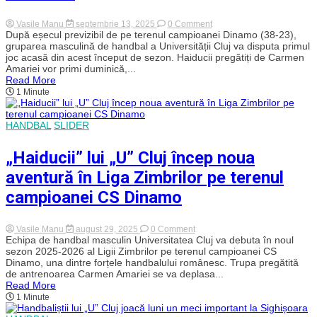
Mureșan,
invitat
on
Vasile Manu
septembrie 13, 2025
0 Comment
special!
„Haiducii”
După eșecul previzibil de pe terenul campioanei Dinamo (38-23),
lui
gruparea masculină de handbal a Universității Cluj va disputa primul
„U”
joc acasă din acest început de sezon. Haiducii pregătiți de Carmen
Cluj
Amariei vor primi duminică,...
vor
Read More
disputa
1 Minute
primul
meci
„acasă”
din
HANDBAL
SLIDER
noul
sezon
în
„Haiducii” lui „U” Cluj încep noua
Liga
Zimbrilor
aventură în Liga Zimbrilor pe terenul
campioanei CS Dinamo
on
Vasile Manu
august 29, 2025
0 Comment
„Haiducii”
Echipa de handbal masculin Universitatea Cluj va debuta în noul
lui
sezon 2025-2026 al Ligii Zimbrilor pe terenul campioanei CS
„U”
Dinamo, una dintre forțele handbalului românesc. Trupa pregătită
Cluj
de antrenoarea Carmen Amariei se va deplasa...
încep
Read More
noua
1 Minute
aventură
în