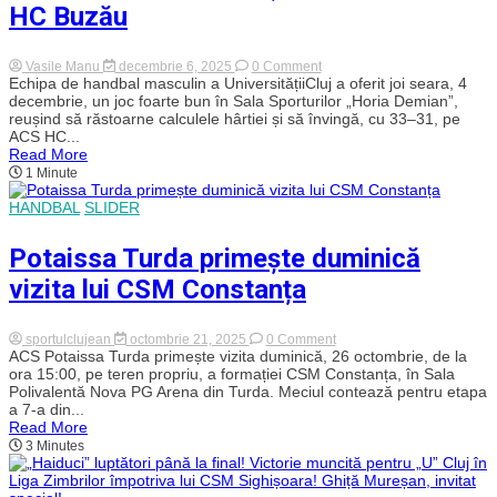
HC Buzău
on
Vasile Manu
decembrie 6, 2025
0 Comment
Luptători
Echipa de handbal masculin a UniversitățiiCluj a oferit joi seara, 4
până
decembrie, un joc foarte bun în Sala Sporturilor „Horia Demian”,
la
reușind să răstoarne calculele hârtiei și să învingă, cu 33–31, pe
final!
ACS HC...
„Haiducii”
Read More
lui
1 Minute
„U”
Cluj
încheie
HANDBAL
SLIDER
anul
cu
Potaissa Turda primește duminică
o
victorie
vizita lui CSM Constanța
muncită
pe
teren
propriu,
on
sportulclujean
octombrie 21, 2025
0 Comment
în
Potaissa
ACS Potaissa Turda primește vizita duminică, 26 octombrie, de la
fața
Turda
ora 15:00, pe teren propriu, a formației CSM Constanța, în Sala
vicecampioanei
primește
Polivalentă Nova PG Arena din Turda. Meciul contează pentru etapa
HC
duminică
Buzău
a 7-a din...
vizita
Read More
lui
3 Minutes
CSM
Constanța