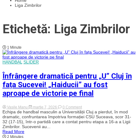
Home
Liga Zimbrilor
Etichetă: Liga Zimbrilor
1 Minute
HANDBAL
SLIDER
Înfrângere dramatică pentru „U” Cluj în
fața Sucevei! „Haiducii” au fost
aproape de victorie pe final
on
Vasile Manu
martie 7, 2026
0 Comment
Înfrângere
Echipa de handbal masculin a Universității Cluj a pierdut, în mod
dramatică
dramatic, confruntarea împotriva formației CSU Suceava, scor 31-
pentru
32 (17-15), într-o partidă care a contat pentru etapa a 16-a a Ligii
„U”
Zimbrilor. Sucevenii au...
Cluj
Read More
în
2 Minutes
fața