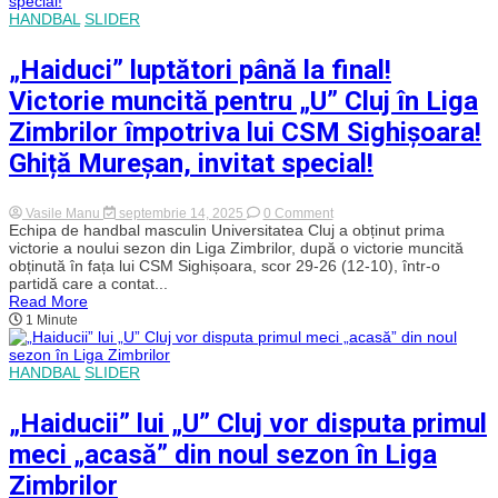
HANDBAL
SLIDER
„Haiduci” luptători până la final!
Victorie muncită pentru „U” Cluj în Liga
Zimbrilor împotriva lui CSM Sighișoara!
Ghiță Mureșan, invitat special!
on
Vasile Manu
septembrie 14, 2025
0 Comment
„Haiduci”
Echipa de handbal masculin Universitatea Cluj a obținut prima
luptători
victorie a noului sezon din Liga Zimbrilor, după o victorie muncită
până
obținută în fața lui CSM Sighișoara, scor 29-26 (12-10), într-o
la
partidă care a contat...
final!
Read More
Victorie
1 Minute
muncită
pentru
„U”
Cluj
HANDBAL
SLIDER
în
Liga
Zimbrilor
„Haiducii” lui „U” Cluj vor disputa primul
împotriva
lui
meci „acasă” din noul sezon în Liga
CSM
Sighișoara!
Zimbrilor
Ghiță