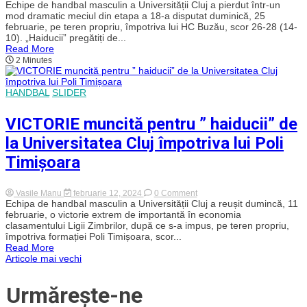
Înfrângere
Echipe de handbal masculin a Universității Cluj a pierdut într-un
dramatică
mod dramatic meciul din etapa a 18-a disputat duminică, 25
pentru
februarie, pe teren propriu, împotriva lui HC Buzău, scor 26-28 (14-
handbaliștii
10). „Haiducii” pregătiți de...
lui
Read More
„U”
2 Minutes
Cluj
în
meciul
cu
HANDBAL
SLIDER
HC
Buzău.
Cum
VICTORIE muncită pentru ” haiducii” de
a
explicat
la Universitatea Cluj împotriva lui Poli
Carmen
Amariei
Timișoara
eșecul?
on
Vasile Manu
februarie 12, 2024
0 Comment
VICTORIE
Echipa de handbal masculin a Universității Cluj a reușit dumincă, 11
muncită
februarie, o victorie extrem de importantă în economia
pentru
clasamentului Ligii Zimbrilor, după ce s-a impus, pe teren propriu,
”
împotriva formației Poli Timișoara, scor...
haiducii”
Read More
de
Navigare
Articole mai vechi
la
Universitatea
Cluj
în
Urmărește-ne
împotriva
lui