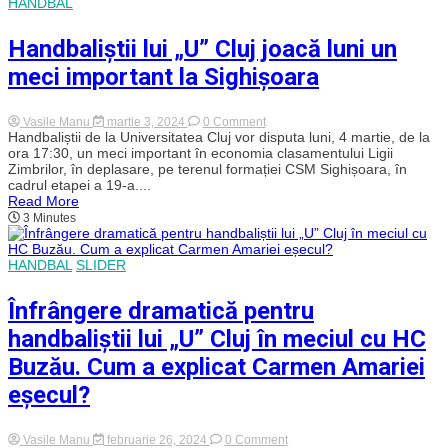
Liga
HANDBAL
Zimbrilor
pe
Handbaliștii lui „U” Cluj joacă luni un
terenul
campioanei
meci important la Sighișoara
CS
Dinamo
on
Vasile Manu
martie 3, 2024
0 Comment
Handbaliștii
Handbaliștii de la Universitatea Cluj vor disputa luni, 4 martie, de la
lui
ora 17:30, un meci important în economia clasamentului Ligii
„U”
Zimbrilor, în deplasare, pe terenul formației CSM Sighișoara, în
Cluj
cadrul etapei a 19-a....
joacă
Read More
luni
3 Minutes
un
meci
important
la
HANDBAL
SLIDER
Sighișoara
Înfrângere dramatică pentru
handbaliștii lui „U” Cluj în meciul cu HC
Buzău. Cum a explicat Carmen Amariei
eșecul?
on
Vasile Manu
februarie 26, 2024
0 Comment