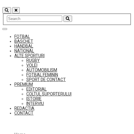
Skip
to
content
FOTBAL
BASCHET
HANDBAL
NATIONAL
ALTE SPORTURI
RUGBY
VOLEI
AUTOMOBILISM
FOTBAL FEMININ
SPORT DE CONTACT
PREMIUM
EDITORIAL
COLTUL SUPORTERULUI
ISTORIE
INTERVIU
REDACTIA
CONTACT