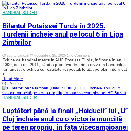
Sucevei!
„Haiducii”
au
HANDBAL
SLIDER
fost
aproape
de
Bilanțul Potaissei Turda în 2025.
victorie
pe
Turdenii încheie anul pe locul 6 în Liga
final
Zimbrilor
on
sportulclujean
decembrie 25, 2025
0 Comment
Bilanțul
Echipa de handbal masculin AHC Potaissa Turda, înființată în anul
Potaissei
2000, este din 2011, când a promovat în prima divizie a handbalului
Turda
românesc, o echipă cu rezultate respectabile atât pe plan intern cât
în
și...
2025.
Read More
Turdenii
2 Minutes
încheie
anul
pe
locul
HANDBAL
SLIDER
6
în
Liga
Luptători până la final! „Haiducii” lui „U”
Zimbrilor
Cluj încheie anul cu o victorie muncită
pe teren propriu, în fața vicecampioanei