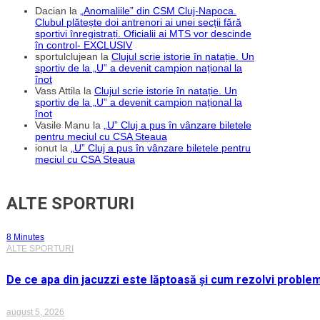
Dacian
la
„Anomaliile” din CSM Cluj-Napoca.
Clubul plătește doi antrenori ai unei secții fără
sportivi înregistrați. Oficialii ai MTS vor descinde
în control- EXCLUSIV
sportulclujean
la
Clujul scrie istorie în natație. Un
sportiv de la „U” a devenit campion național la
înot
Vass Attila
la
Clujul scrie istorie în natație. Un
sportiv de la „U” a devenit campion național la
înot
Vasile Manu
la
„U” Cluj a pus în vânzare biletele
pentru meciul cu CSA Steaua
ionut
la
„U” Cluj a pus în vânzare biletele pentru
meciul cu CSA Steaua
ALTE SPORTURI
8 Minutes
ALTE SPORTURI
De ce apa din jacuzzi este lăptoasă și cum rezolvi proble
august 5, 2026