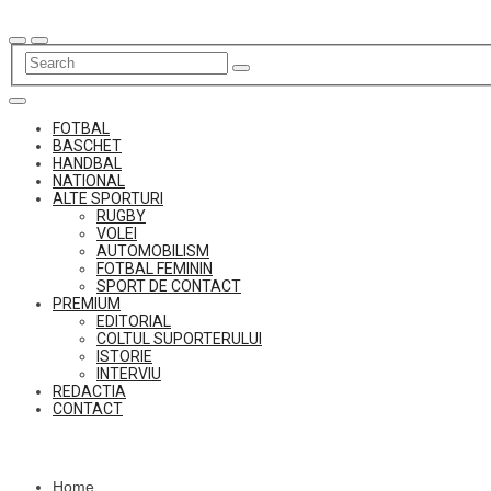
Skip
to
content
FOTBAL
BASCHET
HANDBAL
NATIONAL
ALTE SPORTURI
RUGBY
VOLEI
AUTOMOBILISM
FOTBAL FEMININ
SPORT DE CONTACT
PREMIUM
EDITORIAL
COLTUL SUPORTERULUI
ISTORIE
INTERVIU
REDACTIA
CONTACT
Home