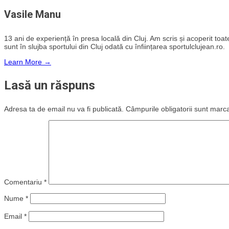
Vasile Manu
13 ani de experiență în presa locală din Cluj. Am scris și acoperit toate 
sunt în slujba sportului din Cluj odată cu înființarea sportulclujean.ro.
Learn More →
Lasă un răspuns
Adresa ta de email nu va fi publicată.
Câmpurile obligatorii sunt marc
Comentariu
*
Nume
*
Email
*