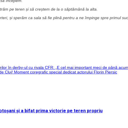
m să începem.
ntrăm pe teren și să creștem de la o săptămână la alta.
orteri, și sperăm ca sala să fie plină pentru a ne împinge spre primul su
ărilor în derby-ul cu rivala CFR: „E cel mai important meci de până acu
e Cluj! Moment coregrafic special dedicat actorului Florin Piersic
toșani și a bifat prima victorie pe teren propriu