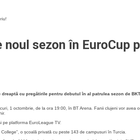
riu!
 noul sezon în EuroCup 
e dreaptă cu pregătirile pentru debutul în al patrulea sezon de BK
ri, 1 octombrie, de la ora 19:00, în BT Arena. Fanii clujeni vor avea 
ir.
3 și pe platforma EuroLeague TV.
r College”, o școală privată cu peste 143 de campusuri în Turcia.