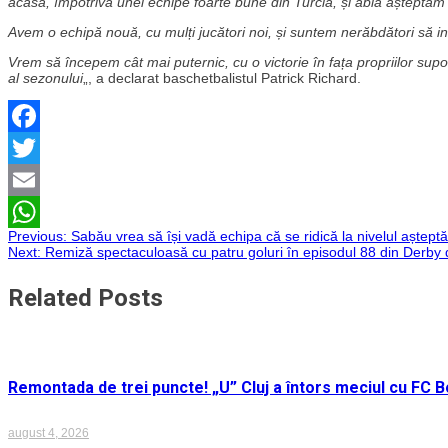
acasă, împotriva unei echipe foarte bune din Turcia, și abia așteptă
Avem o echipă nouă, cu mulți jucători noi, și suntem nerăbdători să i
Vrem să începem cât mai puternic, cu o victorie în fața propriilor sup
al sezonului
„, a declarat baschetbalistul Patrick Richard.
Facebook
Twitter
Email
Navigare
Previous:
Sabău vrea să își vadă echipa că se ridică la nivelul aștept
WhatsApp
Next:
Remiză spectaculoasă cu patru goluri în episodul 88 din Derby d
în
Related Posts
articole
Remontada de trei puncte! „U” Cluj a întors meciul cu FC Bo
august 4, 2026