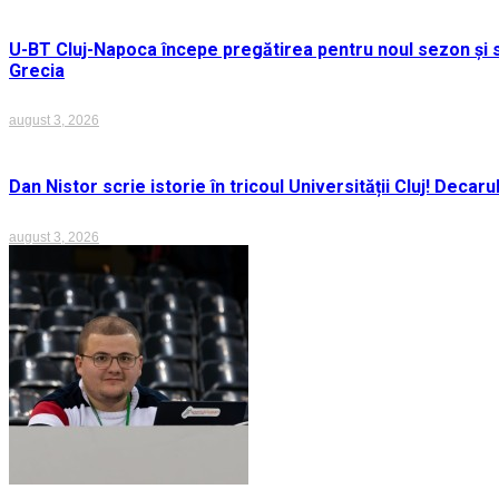
U-BT Cluj-Napoca începe pregătirea pentru noul sezon și s
Grecia
august 3, 2026
Dan Nistor scrie istorie în tricoul Universității Cluj! Deca
august 3, 2026