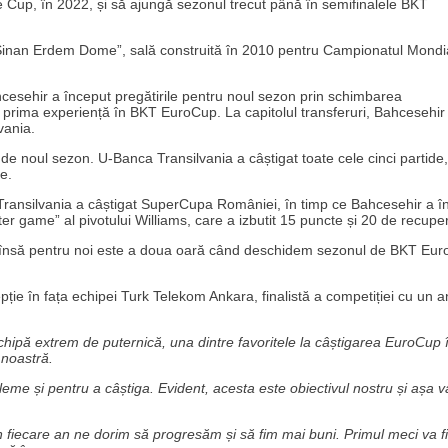
 Cup, în 2022, și să ajungă sezonul trecut până în semifinalele BKT
 în „Sinan Erdem Dome”, sală construită în 2010 pentru Campionatul Mondi
hcesehir a început pregătirile pentru noul sezon prin schimbarea
la prima experiență în BKT EuroCup. La capitolul transferuri, Bahcesehir
vania.
de noul sezon. U-Banca Transilvania a câștigat toate cele cinci partide,
re.
 Transilvania a câștigat SuperCupa României, în timp ce Bahcesehir a î
 game” al pivotului Williams, care a izbutit 15 puncte și 20 de recuper
e, însă pentru noi este a doua oară când deschidem sezonul de BKT Eu
ție în fața echipei Turk Telekom Ankara, finalistă a competiției cu un a
chipă extrem de puternică, una dintre favoritele la câștigarea EuroCup 
 noastră.
e și pentru a câștiga. Evident, acesta este obiectivul nostru și așa va 
fiecare an ne dorim să progresăm și să fim mai buni. Primul meci va fi