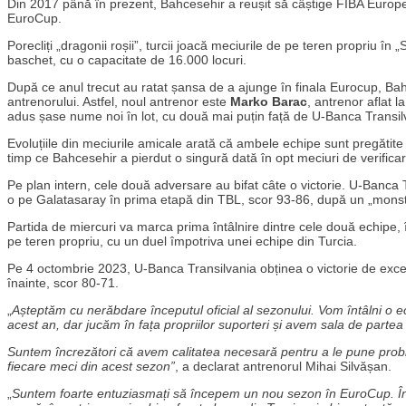
Din 2017 până în prezent, Bahcesehir a reușit să câștige FIBA Europe
EuroCup.
Porecliți „dragonii roșii”, turcii joacă meciurile de pe teren propriu
baschet, cu o capacitate de 16.000 locuri.
După ce anul trecut au ratat șansa de a ajunge în finala Eurocup, Ba
antrenorului. Astfel, noul antrenor este
Marko Barac
, antrenor aflat 
adus șase nume noi în lot, cu două mai puțin față de U-Banca Transil
Evoluțiile din meciurile amicale arată că ambele echipe sunt pregătite 
timp ce Bahcesehir a pierdut o singură dată în opt meciuri de verifica
Pe plan intern, cele două adversare au bifat câte o victorie. U-Banca
o pe Galatasaray în prima etapă din TBL, scor 93-86, după un „monster
Partida de miercuri va marca prima întâlnire dintre cele două echip
pe teren propriu, cu un duel împotriva unei echipe din Turcia.
Pe 4 octombrie 2023, U-Banca Transilvania obținea o victorie de excep
înainte, scor 80-71.
„
Așteptăm cu nerăbdare începutul oficial al sezonului. Vom întâlni o e
acest an, dar jucăm în fața propriilor suporteri și avem sala de partea
Suntem încrezători că avem calitatea necesară pentru a le pune problem
fiecare meci din acest sezon”
, a declarat antrenorul Mihai Silvășan.
„
Suntem foarte entuziasmați să începem un nou sezon în EuroCup. În 