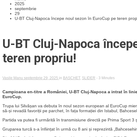
2025
septembrie
29
U-BT Cluj-Napoca începe noul sezon în EuroCup pe teren prop
U-BT Cluj-Napoca începe
teren propriu!
Vasile Manu
septembrie 29, 2025
in
BASCHET
,
SLIDER
- 3 Minutes
Campioana en-titre a României, U-BT Cluj-Napoca a intrat în lini
EuroCup.
Trupa lui Silvășan va debuta în noul sezon european al EuroCup miercu
să-și revadă favoriții pe parchet, în fața formației din Istabul, Bahceseh
Partida va putea fi urmărită în transmisiune directă pe Prima Sport 
Gruparea turcă s-a înființat în urmă cu 8 ani și reprezintă „Bahcesehi