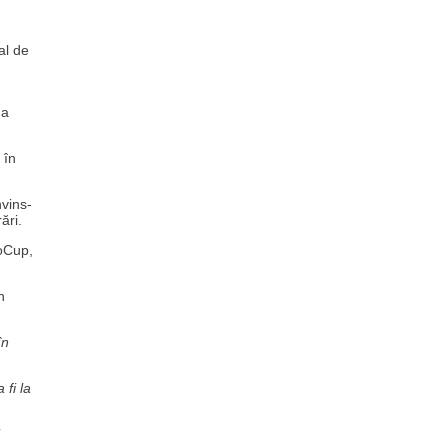
al de
 a
 în
nvins-
ări.
roCup,
n
în
fi la