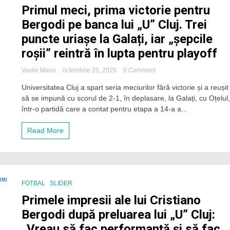
„Este
Primul meci, prima victorie pentru
o
înfrângere
Bergodi pe banca lui „U” Cluj. Trei
dureroasă”
puncte uriașe la Galați, iar „șepcile
roșii” reintră în lupta pentru playoff
on
Vasile Manu
octombrie 25, 2025
0 Comment
Primul
Universitatea Cluj a spart seria meciurilor fără victorie și a reușit
meci,
să se impună cu scorul de 2-1, în deplasare, la Galați, cu Oțelul
prima
victorie
într-o partidă care a contat pentru etapa a 14-a a...
pentru
Bergodi
Read More
pe
banca
lui
„U”
Cluj.
Trei
FOTBAL
SLIDER
puncte
Primele impresii ale lui Cristiano
uriașe
la
Bergodi după preluarea lui „U” Cluj:
Galați,
„Vreau să fac performanță și să fac
iar