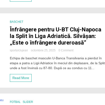
la
CFR
Cluj
BASCHET
Înfrângere pentru U-BT Cluj-Napoca
la Split în Liga Adriatică. Silvășan:
„Este o înfrângere dureroasă”
on
sportulclujean
octombrie 25, 2025
0 Comment
Înfrângere
Echipa de baschet masculin U-Banca Transilvania a pierdut în
pentru
etapa a patra a Ligii Adriatice în meciul din deplasare, de la Split
U-
BT
unde a fost învinsă cu 87-80. După ce au condus cu 11...
Cluj-
Napoca
Read More
la
Split
în
Liga
Adriatică.
Silvășan:
FOTBAL
SLIDER