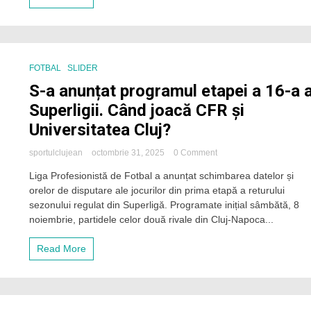
ce
a
fost
debarcat
de
la
FOTBAL
SLIDER
CFR
S-a anunțat programul etapei a 16-a 
Cluj.
Italianul
Superligii. Când joacă CFR și
regretă
Universitatea Cluj?
că
a
acceptat
on
sportulclujean
octombrie 31, 2025
0 Comment
să
S-
Liga Profesionistă de Fotbal a anunțat schimbarea datelor și
revină
a
în
orelor de disputare ale jocurilor din prima etapă a returului
anunțat
Gruia
programul
sezonului regulat din Superligă. Programate inițial sâmbătă, 8
etapei
noiembrie, partidele celor două rivale din Cluj-Napoca...
a
16-
Read More
a
a
Superligii.
Când
joacă