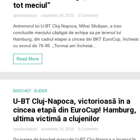
tot meciul”
on
sportulclujean
octombrie 29, 2025
0 Comment
Mihai
Antrenorul lui U-BT Cluj-Napoca, Mihai Silvășan, a tras
Silvășan,
concluziile meciului câștigat de echipa sa pe terenul lui
după
succesul
Hamburg, din cadrul etapei a cincea din BKT EuroCup, încheiat
pe
cu scorul de 76-95. „Tocmai am încheiat...
terenul
lui
Read More
Hamburg:
„Am
controlat
tot
meciul”
BASCHET
SLIDER
U-BT Cluj-Napoca, victorioasă în a
cincea etapă din EuroCup! Hamburg,
ultima victimă a clujenilor
on
sportulclujean
octombrie 29, 2025
0 Comment
U-
Gruparea de baschet masculin U-BT Cluj-Napoca a început în