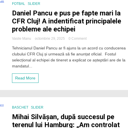
CFR
FOTBAL
SLIDER
și
Daniel Pancu e pus pe fapte mari la
Universitatea
Cluj?
CFR Cluj! A indentificat principalele
probleme ale echipei
on
Vasile Manu
octombrie 29, 2025
0 Comment
Daniel
Tehnicianul Daniel Pancu ar fi ajuns la un acord cu conducerea
Pancu
clubului CFR Cluj și urmează să fie anunțat oficial. Fostul
e
pus
selecțional al echipei de tineret a explicat ce așteptări are de la
pe
mandatul...
fapte
mari
Read More
la
CFR
Cluj!
A
indentificat
principalele
BASCHET
SLIDER
probleme
Mihai Silvășan, după succesul pe
ale
echipei
terenul lui Hamburg: „Am controlat