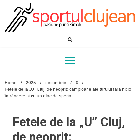
Skip
to
content
Home
2025
decembrie
6
Fetele de la „U” Cluj, de neoprit: campioane ale turului fără nicio
înfrângere și cu un atac de speriat!
Fetele de la „U” Cluj,
de neoprit: