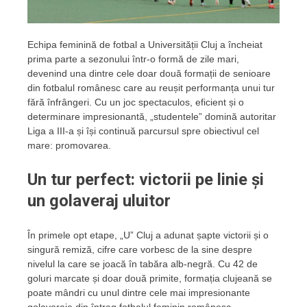
Echipa feminină de fotbal a Universității Cluj a încheiat
prima parte a sezonului într-o formă de zile mari,
devenind una dintre cele doar două formații de senioare
din fotbalul românesc care au reușit performanța unui tur
fără înfrângeri. Cu un joc spectaculos, eficient și o
determinare impresionantă, „studentele” domină autoritar
Liga a III-a și își continuă parcursul spre obiectivul cel
mare: promovarea.
Un tur perfect: victorii pe linie și
un golaveraj uluitor
În primele opt etape, „U” Cluj a adunat șapte victorii și o
singură remiză, cifre care vorbesc de la sine despre
nivelul la care se joacă în tabăra alb-negră. Cu 42 de
goluri marcate și doar două primite, formația clujeană se
poate mândri cu unul dintre cele mai impresionante