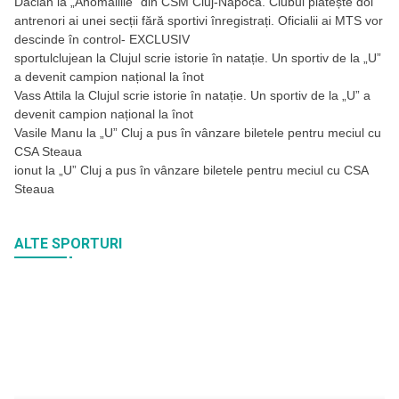
Dacian
la
„Anomaliile” din CSM Cluj-Napoca. Clubul plătește doi
antrenori ai unei secții fără sportivi înregistrați. Oficialii ai MTS vor
descinde în control- EXCLUSIV
sportulclujean
la
Clujul scrie istorie în natație. Un sportiv de la „U”
a devenit campion național la înot
Vass Attila
la
Clujul scrie istorie în natație. Un sportiv de la „U” a
devenit campion național la înot
Vasile Manu
la
„U” Cluj a pus în vânzare biletele pentru meciul cu
CSA Steaua
ionut
la
„U” Cluj a pus în vânzare biletele pentru meciul cu CSA
Steaua
ALTE SPORTURI