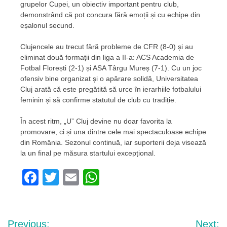
grupelor Cupei, un obiectiv important pentru club,
demonstrând că pot concura fără emoții și cu echipe din
eșalonul secund.
Clujencele au trecut fără probleme de CFR (8-0) și au
eliminat două formații din liga a II-a: ACS Academia de
Fotbal Florești (2-1) și ASA Târgu Mureș (7-1). Cu un joc
ofensiv bine organizat și o apărare solidă, Universitatea
Cluj arată că este pregătită să urce în ierarhiile fotbalului
feminin și să confirme statutul de club cu tradiție.
În acest ritm, „U” Cluj devine nu doar favorita la
promovare, ci și una dintre cele mai spectaculoase echipe
din România. Sezonul continuă, iar suporterii deja visează
la un final pe măsura startului excepțional.
Facebook
Twitter
Email
WhatsApp
Navigare
Previous:
Next: