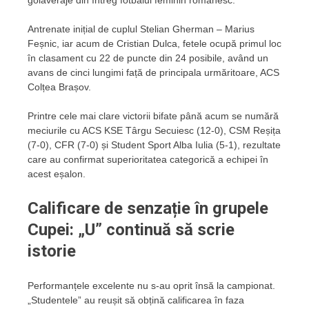
golaveraje din întreg fotbalul feminin românesc.
Antrenate inițial de cuplul Stelian Gherman – Marius
Feșnic, iar acum de Cristian Dulca, fetele ocupă primul loc
în clasament cu 22 de puncte din 24 posibile, având un
avans de cinci lungimi față de principala urmăritoare, ACS
Colțea Brașov.
Printre cele mai clare victorii bifate până acum se numără
meciurile cu ACS KSE Târgu Secuiesc (12-0), CSM Reșița
(7-0), CFR (7-0) și Student Sport Alba Iulia (5-1), rezultate
care au confirmat superioritatea categorică a echipei în
acest eșalon.
Calificare de senzație în grupele
Cupei: „U” continuă să scrie
istorie
Performanțele excelente nu s-au oprit însă la campionat.
„Studentele” au reușit să obțină calificarea în faza