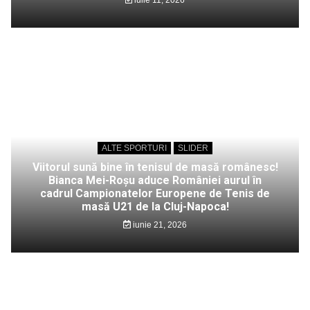
ALTE SPORTURI
SLIDER
Viitorul sună bine în tenisul de masă românesc!
Bianca Mei-Roșu aduce României aurul în
cadrul Campionatelor Europene de Tenis de
masă U21 de la Cluj-Napoca!
iunie 21, 2026