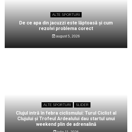
ALTE SPORTURI
De ce apa din jacuzzi este lăptoasă și cum
rezolvi problema corect
august 5, 2026
ALTE SPORTURI
SLIDER
Clujul intră în febra ciclismului: Turul Ciclist al
Clujului și Trofeul Ardealului dau startul unui
weekend plin de adrenalină
iulie 11, 2026