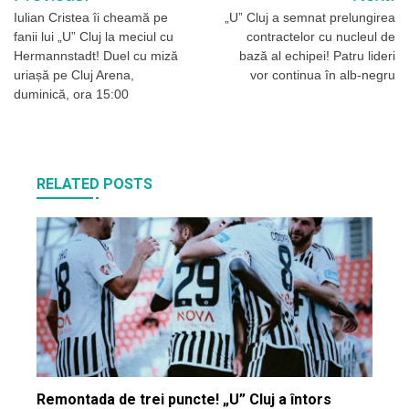
în
Iulian Cristea îi cheamă pe
„U” Cluj a semnat prelungirea
fanii lui „U” Cluj la meciul cu
contractelor cu nucleul de
articole
Hermannstadt! Duel cu miză
bază al echipei! Patru lideri
uriașă pe Cluj Arena,
vor continua în alb-negru
duminică, ora 15:00
RELATED POSTS
Remontada de trei puncte! „U” Cluj a întors