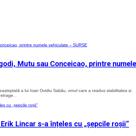
ergodi, Mutu sau Conceicao, printre numel
șteptată a lui Ioan Ovidiu Sabău, omul care a readus stabilitatea și
retrage...
 Erik Lincar s-a înțeles cu „șepcile roșii”