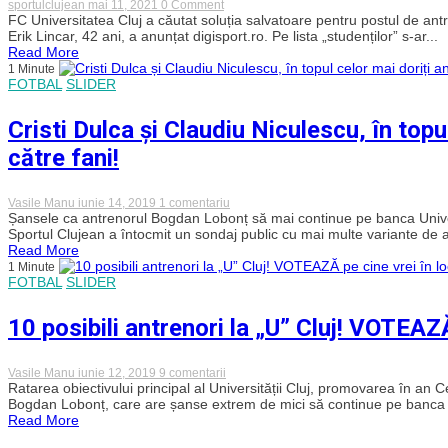
numele
on
sportulclujean
mai 11, 2021
0 Comment
vehiculate
„U”Cluj
FC Universitatea Cluj a căutat soluția salvatoare pentru postul de antre
–
și-
Erik Lincar, 42 ani, a anunțat digisport.ro. Pe lista „studenților” s-ar...
SURSE
a
Read More
găsit
1 Minute
antrenor.
FOTBAL
SLIDER
Fostul
stelist
Erik
Cristi Dulca și Claudiu Niculescu, în topul
Lincar
s-
către fani!
a
înțeles
cu
„șepcile
la
Vasile Manu
iunie 14, 2019
1 comentariu
roșii”
Cristi
Șansele ca antrenorul Bogdan Lobonț să mai continue pe banca Universi
Dulca
Sportul Clujean a întocmit un sondaj public cu mai multe variante de an
și
Read More
Claudiu
1 Minute
Niculescu,
FOTBAL
SLIDER
în
topul
celor
10 posibili antrenori la „U” Cluj! VOTEAZĂ
mai
doriți
antrenori
la
la
Vasile Manu
iunie 12, 2019
9 comentarii
„U”
10
Ratarea obiectivului principal al Universității Cluj, promovarea în an Ce
Cluj
posibili
Bogdan Lobonț, care are șanse extrem de mici să continue pe banca „
de
antrenori
Read More
către
la
fani!
„U”