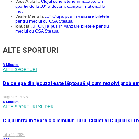
Vass Attila
la
Clujul scrie istorie în natație. Un
sportiv de la „U” a devenit campion național la
înot
Vasile Manu
la
„U” Cluj a pus în vânzare biletele
pentru meciul cu CSA Steaua
ionut
la
„U” Cluj a pus în vânzare biletele pentru
meciul cu CSA Steaua
ALTE SPORTURI
8 Minutes
ALTE SPORTURI
De ce apa din jacuzzi este lăptoasă și cum rezolvi proble
august 5, 2026
4 Minutes
ALTE SPORTURI
SLIDER
Clujul intră în febra ciclismului: Turul Ciclist al Clujului ș
iulie 11, 2026