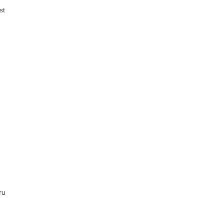
st
ru