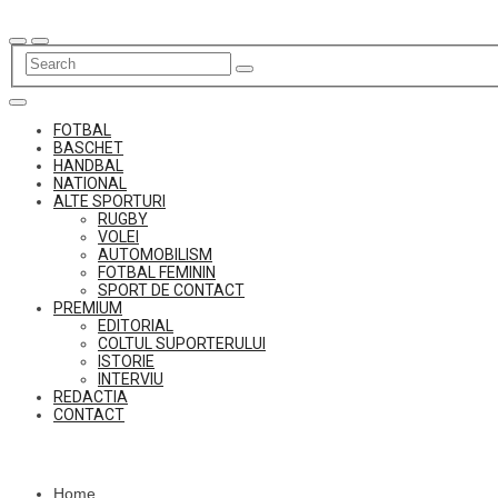
Skip
to
content
FOTBAL
BASCHET
HANDBAL
NATIONAL
ALTE SPORTURI
RUGBY
VOLEI
AUTOMOBILISM
FOTBAL FEMININ
SPORT DE CONTACT
PREMIUM
EDITORIAL
COLTUL SUPORTERULUI
ISTORIE
INTERVIU
REDACTIA
CONTACT
Home