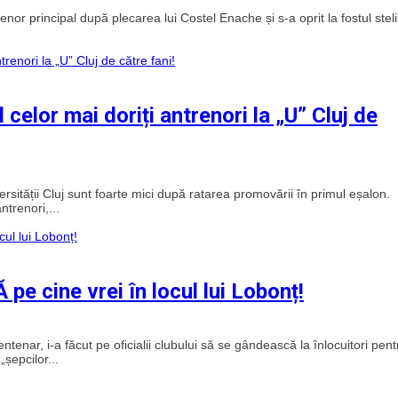
nor principal după plecarea lui Costel Enache și s-a oprit la fostul steli
 celor mai doriți antrenori la „U” Cluj de
tății Cluj sunt foarte mici după ratarea promovării în primul eșalon.
trenori,...
 pe cine vrei în locul lui Lobonț!
ntenar, i-a făcut pe oficialii clubului să se gândească la înlocuitori pent
șepcilor...