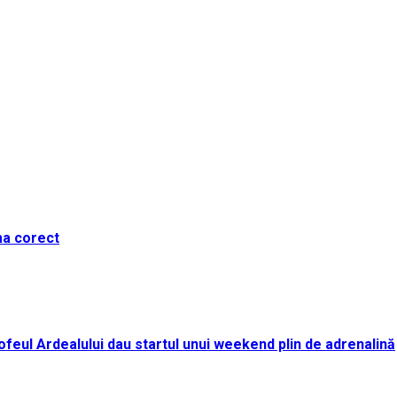
ma corect
i Trofeul Ardealului dau startul unui weekend plin de adrenalină