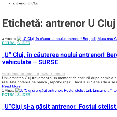
antrenor U Cluj
Etichetă: antrenor U Cluj
3 Minutes
FOTBAL
SLIDER
„U” Cluj, în căutarea noului antrenor! B
vehiculate – SURSE
on
Vasile Manu
octombrie 19, 2025
0 Comment
„U”
Universitatea Cluj traversează un moment de cotitură după demisia nea
Cluj,
rezultate notabile pe banca „șepcilor roșii”. Decizia lui Sabău de a se 
în
Read More
căutarea
1 Minute
noului
FOTBAL
SLIDER
antrenor!
Bergodi,
Mutu
„U”Cluj și-a găsit antrenor. Fostul stelist
sau
Conceicao,
printre