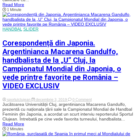
învinsă
Read More
de
1 Minute
Muntenegru.
Meci
infernal
cu
Ungaria
HANDBAL
SLIDER
în
ultima
partidă
Corespondență din Japonia.
din
grupă
Argentinianca Macarena Gandulfo,
handbalista de la „U” Cluj, la
Campionatul Mondial din Japonia, o
vede printre favorite pe România –
VIDEO EXCLUSIV
on
sportulclujean
decembrie 3, 2019
0 Comment
Corespondență
Jucătoarea Universității Cluj, argentinianca Macarena Gandulfo,
din
prezentă cu naționala țării sale la Campionatul Mondial de Handbal
Japonia.
Feminin din Japonia, a acordat un scurt interviu reporterului Sportul
Argentinianca
Clujean. Întrebată pe cine vede favorita turneului, handbalista...
Macarena
Read More
Gandulfo,
2 Minutes
handbalista
de