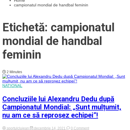
Home
campionatul mondial de handbal feminin
Etichetă: campionatul
mondial de handbal
feminin
2 Minutes
NATIONAL
Concluziile lui Alexandru Dedu după
Campionatul Mondial: „Sunt mulțumit,
nu am ce să reproșez echipei”!
on
sportulclujean
decembrie 14, 2021
0 Comment