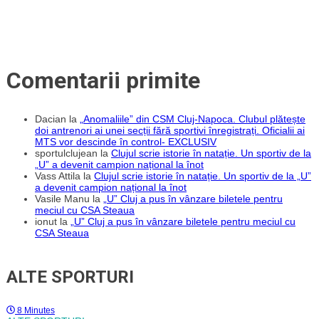
Comentarii primite
Dacian
la
„Anomaliile” din CSM Cluj-Napoca. Clubul plătește
doi antrenori ai unei secții fără sportivi înregistrați. Oficialii ai
MTS vor descinde în control- EXCLUSIV
sportulclujean
la
Clujul scrie istorie în natație. Un sportiv de la
„U” a devenit campion național la înot
Vass Attila
la
Clujul scrie istorie în natație. Un sportiv de la „U”
a devenit campion național la înot
Vasile Manu
la
„U” Cluj a pus în vânzare biletele pentru
meciul cu CSA Steaua
ionut
la
„U” Cluj a pus în vânzare biletele pentru meciul cu
CSA Steaua
ALTE SPORTURI
8 Minutes