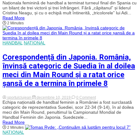
Concluziile
Naționala feminină de handbal a terminat turneul final din Spania cu
lui
un bilanț de trei victorii și trei înfrângeri. Fără „căpitanul” și liderul
Alexandru
Cristina Neagu, și cu o echipă mult întinerită, „tricolorele” lui Adi...
Dedu
Read More
după
2 Minutes
Campionatul
Mondial:
„Sunt
mulțumit,
nu
HANDBAL
NATIONAL
am
ce
să
Corespondență din Japonia. România,
reproșez
echipei”!
învinsă categoric de Suedia în al doilea
meci din Main Round și a ratat orice
șansă de a termina în primele 8
on
sportulclujean
decembrie 10, 2019
0 Comment
Corespondență
Echipa națională de handbal feminin a României a fost surclasată
din
categoric de reprezentativa Suediei, scor 22-34 (9-14), în al doilea
Japonia.
meci din Main Round, penultimul la Campionatul Mondial de
România,
Handbal Feminin din Japonia. Suedezele...
învinsă
Read More
categoric
2 Minutes
de
NATIONAL
Suedia
în