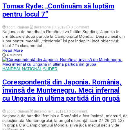
al
Tomas Ryde: „Continuăm să luptăm
doilea
meci
pentru locul 7”
din
Main
Round
și
on
sportulclujean
decembrie 10, 2019
0 Comment
a
Tomas
Naționala de handbal a României va întâlni Suedia și Japonia în
ratat
Ryde:
următoarele două partide la Campionatul Mondial. Deși au ieșit din
orice
„Continuăm
lupta pentru medalii, „tricolorele” își pot îndeplini încă obiectivul:
șansă
să
locul 7 în clasamentul...
de
luptăm
a
Read More
pentru
termina
4 Minutes
locul
în
7”
primele
8
HANDBAL
NATIONAL
SLIDER
Corespondență din Japonia. România,
învinsă de Muntenegru. Meci infernal
cu Ungaria în ultima partidă din grupă
on
sportulclujean
decembrie 4, 2019
0 Comment
Corespondență
Naţionala de handbal feminin a României a fost învinsă, miercuri, de
din
selecţionata Muntenegrului, la un gol diferență, scor 27-26 (11-12)
Japonia.
în grupa C a Campionatului Mondial și va juca meciul decisiv de
România,
calificare cu...