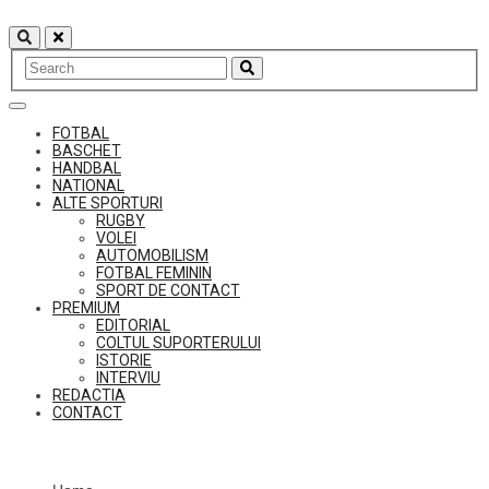
Skip
to
content
FOTBAL
BASCHET
HANDBAL
NATIONAL
ALTE SPORTURI
RUGBY
VOLEI
AUTOMOBILISM
FOTBAL FEMININ
SPORT DE CONTACT
PREMIUM
EDITORIAL
COLTUL SUPORTERULUI
ISTORIE
INTERVIU
REDACTIA
CONTACT