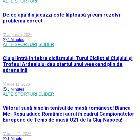
ALTE SPORTURI
De ce apa din jacuzzi este lăptoasă și cum rezolvi
problema corect
august 5, 2026
4 Minutes
ALTE SPORTURI
SLIDER
Clujul intră în febra ciclismului: Turul Ciclist al Clujului și
Trofeul Ardealului dau startul unui weekend plin de
adrenalină
iulie 11, 2026
3 Minutes
ALTE SPORTURI
SLIDER
Viitorul sună bine în tenisul de masă românesc! Bianca
Mei-Roșu aduce României aurul în cadrul Campionatelor
Europene de Tenis de masă U21 de la Cluj-Napoca!
iunie 21, 2026
1 Minute