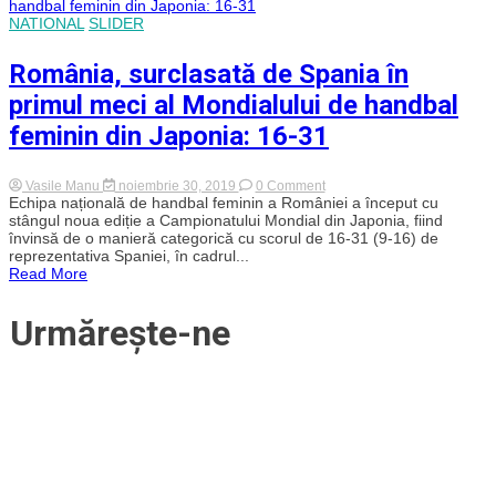
la
„U”
NATIONAL
SLIDER
Cluj,
la
Campionatul
România, surclasată de Spania în
Mondial
din
primul meci al Mondialului de handbal
Japonia,
o
feminin din Japonia: 16-31
vede
printre
favorite
on
Vasile Manu
noiembrie 30, 2019
0 Comment
pe
România,
Echipa națională de handbal feminin a României a început cu
România
surclasată
stângul noua ediție a Campionatului Mondial din Japonia, fiind
–
de
VIDEO
învinsă de o manieră categorică cu scorul de 16-31 (9-16) de
Spania
EXCLUSIV
reprezentativa Spaniei, în cadrul...
în
Read More
primul
meci
al
Urmărește-ne
Mondialului
de
handbal
feminin
din
Japonia:
16-
31