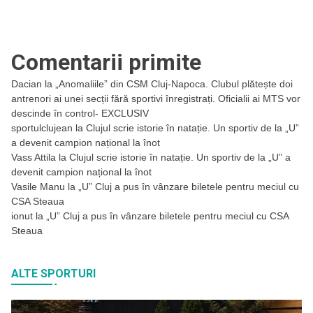
Comentarii primite
Dacian
la
„Anomaliile” din CSM Cluj-Napoca. Clubul plătește doi
antrenori ai unei secții fără sportivi înregistrați. Oficialii ai MTS vor
descinde în control- EXCLUSIV
sportulclujean
la
Clujul scrie istorie în natație. Un sportiv de la „U”
a devenit campion național la înot
Vass Attila
la
Clujul scrie istorie în natație. Un sportiv de la „U” a
devenit campion național la înot
Vasile Manu
la
„U” Cluj a pus în vânzare biletele pentru meciul cu
CSA Steaua
ionut
la
„U” Cluj a pus în vânzare biletele pentru meciul cu CSA
Steaua
ALTE SPORTURI