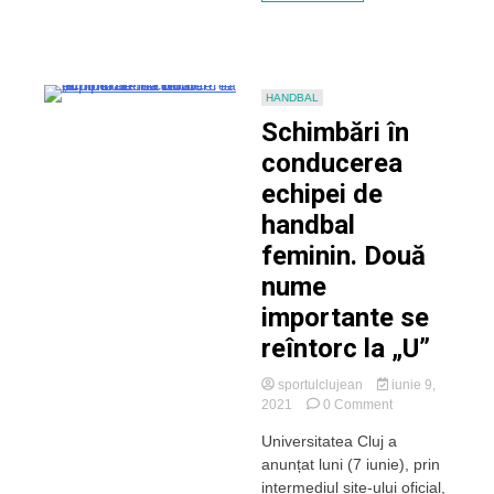
HANDBAL
Schimbări în
conducerea
echipei de
handbal
feminin. Două
nume
importante se
reîntorc la „U”
sportulclujean
iunie 9,
on
2021
0 Comment
Schimbări
Universitatea Cluj a
în
anunțat luni (7 iunie), prin
conducerea
echipei
intermediul site-ului oficial,