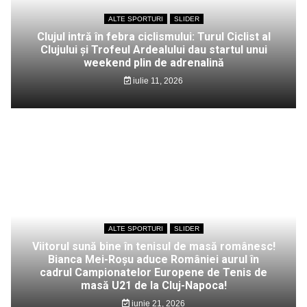
ALTE SPORTURI
SLIDER
Clujul intră în febra ciclismului: Turul Ciclist al
Clujului și Trofeul Ardealului dau startul unui
weekend plin de adrenalină
iulie 11, 2026
ALTE SPORTURI
SLIDER
Viitorul sună bine în tenisul de masă românesc!
Bianca Mei-Roșu aduce României aurul în
cadrul Campionatelor Europene de Tenis de
masă U21 de la Cluj-Napoca!
iunie 21, 2026