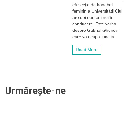
de
că secția de handbal
handbal
feminin a Universității Cluj
feminin.
are doi oameni noi în
Două
conducere. Este vorba
nume
despre Gabriel Ghenov,
importante
se
care va ocupa funcția...
reîntorc
la
Read More
„U”
Urmărește-ne