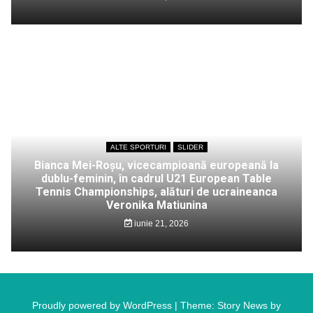
ALTE SPORTURI
SLIDER
Bianca Mei-Roșu, vicecampioană europeană la
dublu-feminin, în cadrul U21 European Table
Tennis Championships, alături de ucraineanca
Veronika Matiunina
iunie 21, 2026
Proudly powered by WordPress
|
Theme: Story News by