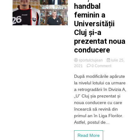
handbal
feminin a
Universității
Cluj și-a
prezentat noua
conducere
sportulclujean
iulie 25,
on
2021
0 Comment
Secția
După modificările apărute
de
la nivelul lotului ca urmare
handbal
feminin
a retrogradării în Divizia A,
a
„U” Cluj șia prezentat și
Universității
noua conducere cu care
Cluj
încearcă să revină din
și-
primul an în Liga Florilor.
a
Astfel, postul de...
prezentat
noua
conducere
Read More