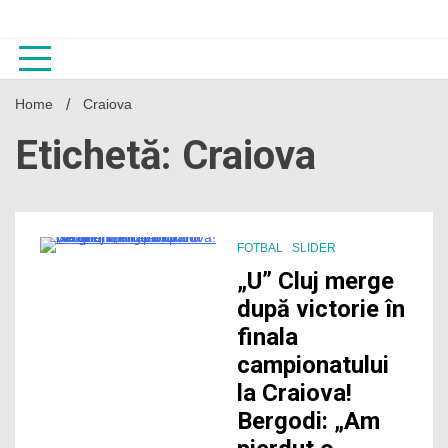
Skip
to
content
Home
Craiova
Etichetă: Craiova
FOTBAL
SLIDER
6 Minutes
„U” Cluj merge
după victorie în
finala
campionatului
la Craiova!
Bergodi: „Am