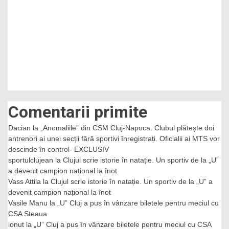
6-
a
cupă
din
palmares
Comentarii primite
Dacian
la
„Anomaliile” din CSM Cluj-Napoca. Clubul plătește doi
antrenori ai unei secții fără sportivi înregistrați. Oficialii ai MTS vor
descinde în control- EXCLUSIV
sportulclujean
la
Clujul scrie istorie în natație. Un sportiv de la „U”
a devenit campion național la înot
Vass Attila
la
Clujul scrie istorie în natație. Un sportiv de la „U” a
devenit campion național la înot
Vasile Manu
la
„U” Cluj a pus în vânzare biletele pentru meciul cu
CSA Steaua
ionut
la
„U” Cluj a pus în vânzare biletele pentru meciul cu CSA