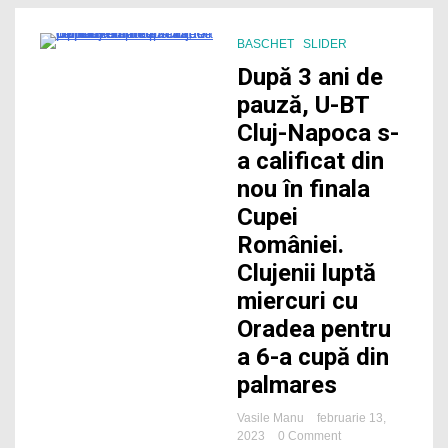
BASCHET
SLIDER
2 Minutes
După 3 ani de
pauză, U-BT
Cluj-Napoca s-
a calificat din
nou în finala
Cupei
României.
Clujenii luptă
miercuri cu
Oradea pentru
a 6-a cupă din
palmares
Vasile Manu
februarie 13,
on
2023
0 Comment