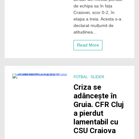
săi
de echipa sa în fața
după
Craiovei, scor 0-2, în
înfrângerea
etapa a treia. Acesta s-a
cu
declarat mulțumit de
Craiova:
„Am
atitudinea...
pierdut
un
Read More
meci,
dar
am
câștigat
o
echipă”
FOTBAL
SLIDER
2 Minutes
Criza se
adâncește în
Gruia. CFR Cluj
a pierdut
lamentabil cu
CSU Craiova