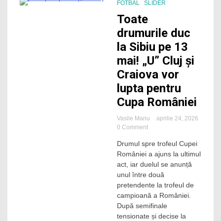
FOTBAL
SLIDER
2 Minutes
Toate
drumurile duc
la Sibiu pe 13
mai! „U” Cluj și
Craiova vor
lupta pentru
Cupa României
Vasile Manu
aprilie 24, 2026
on
0 Comment
Toate
Drumul spre trofeul Cupei
drumurile
României a ajuns la ultimul
duc
la
act, iar duelul se anunță
Sibiu
unul între două
pe
pretendente la trofeul de
13
campioană a României.
mai!
După semifinale
„U”
tensionate și decise la
Cluj