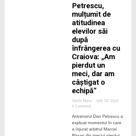
2 Minutes
Petrescu,
mulțumit de
atitudinea
elevilor săi
după
înfrângerea cu
Craiova: „Am
pierdut un
meci, dar am
câștigat o
echipă”
Vasile Manu
iulie 29, 2024
on
0 Comment
Petrescu,
Antrenorul Dan Petrescu a
mulțumit
explicat momentul în care
de
atitudinea
a înjurat arbitrul Marcel
elevilor
Bîrsan din meciul pierdut