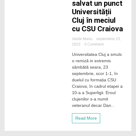
salvat un punct
Universității
Cluj în meciul
cu CSU Craiova
Vasile Manu
septembrie 23,
on
2023
0 Comment
Veteranul
Universitatea Cluj a smuls
Dan
o remiză in extremis
Nistor
i-
sâmbătă seara, 23
a
septembrie, scor 1-1, în
salvat
duelul cu formația CSU
un
Craiova, în cadrul etapei a
punct
10-a a Superligii. Eroul
Universității
clujenilor s-a numit
Cluj
în
veteranul decar Dan...
meciul
cu
Read More
CSU
Craiova