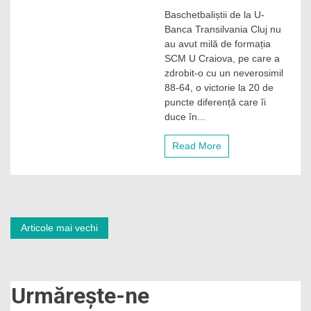
După
Baschetbaliștii de la U-
3
Banca Transilvania Cluj nu
ani
de
au avut milă de formația
pauză,
SCM U Craiova, pe care a
U-
zdrobit-o cu un neverosimil
BT
88-64, o victorie la 20 de
Cluj-
puncte diferență care îi
Napoca
duce în...
s-
a
calificat
Read More
din
nou
în
finala
Cupei
României.
Navigare
Articole mai vechi
Clujenii
luptă
în
miercuri
cu
Oradea
articole
Urmărește-ne
pentru
a