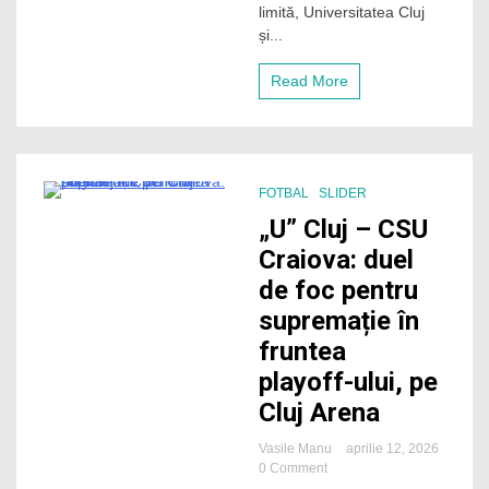
și
limită, Universitatea Cluj
Craiova
și...
vor
lupta
Read More
pentru
Cupa
României
FOTBAL
SLIDER
6 Minutes
„U” Cluj – CSU
Craiova: duel
de foc pentru
supremație în
fruntea
playoff-ului, pe
Cluj Arena
Vasile Manu
aprilie 12, 2026
on
0 Comment
„U”