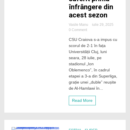
înfrângere din
acest sezon
Vasile Manu
iulie 29, 2025
on
0 Comment
„U”
CSU Craiova s-a impus cu
Cluj
scorul de 2-1 în fața
învinsă
pe
Universității Cluj, luni
final
seara, 28 iulie, pe
la
stadionul „Ion
Craiova
Oblemenco”, în cadrul
și
etapei a 3-a din Superliga,
a
grație unei „duble” reușite
suferit
prima
de Al-Hamlawi în...
înfrângere
din
Read More
acest
sezon