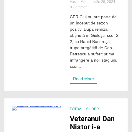
Vasile Manu
iulie 29, 2024
on
0 Comment
Criza
CFR Cluj nu are parte de
se
un început de sezon
adâncește
în
pozitiv. După remiza
Gruia.
obținuță în Giulești, scor 2-
CFR
2, cu Rapid București,
Cluj
trupa pregătită de Dan
a
Petrescu a suferit prima
pierdut
înfrângere a noii stagiuni,
lamentabil
cu
scor...
CSU
Craiova
Read More
FOTBAL
SLIDER
5 Minutes
Veteranul Dan
Nistor i-a