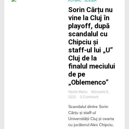
FOTBAL
SLIDER
2 Minutes
Sorin Cârțu nu
vine la Cluj în
playoff, după
scandalul cu
Chipciu și
staff-ul lui „U”
Cluj de la
finalul meciului
de pe
„Oblemenco”
Vasile Manu
februarie 6,
on
2025
0 Comment
Sorin
Scandalul dintre Sorin
Cârțu
Cârțu și staff-ul
nu
vine
Universității Cluj și cearta
la
cu jucătorul Alex Chipciu,
Cluj