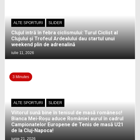
ALTE SPORTURI
SLIDER
Clujul intră în febra ciclismului: Turul Ciclist al
Clujului și Trofeul Ardealului dau startul unui
weekend plin de adrenalină
iulie 11, 2026
3 Minutes
ALTE SPORTURI
SLIDER
Viitorul sună bine în tenisul de masă românesc!
Bianca Mei-Roșu aduce României aurul în cadrul
Campionatelor Europene de Tenis de masă U21
de la Cluj-Napoca!
iunie 21, 2026