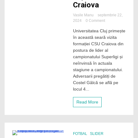
Craiova
Vasile Manu
septembrie 22,
on
2024
0 Comment
Liderul
Universitatea Cluj primește
„U”
în această seară vizita
Cluj
vrea
formației CSU Craiova din
să
postura de lider al
își
campionatului Superligi și
continue
neînvinsă în actuala
seria
stagiune a campionatului.
de
Adversarii pregătiți de
invincibilitate
în
Costel Gâlcă se află pe
Superliga
locul 4...
și
după
Read More
meciul
cu
Craiova
FOTBAL
SLIDER