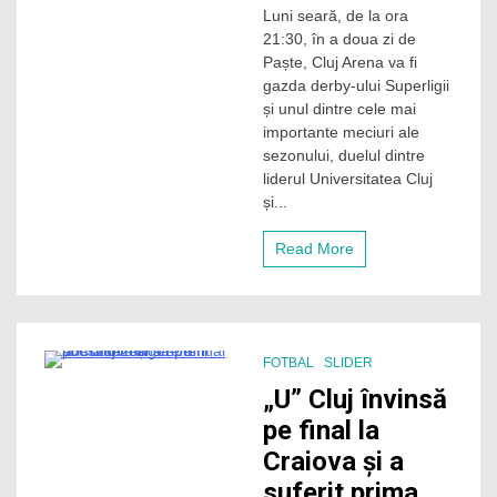
Luni seară, de la ora
Cluj
21:30, în a doua zi de
–
CSU
Paște, Cluj Arena va fi
Craiova:
gazda derby-ului Superligii
duel
și unul dintre cele mai
de
importante meciuri ale
foc
sezonului, duelul dintre
pentru
liderul Universitatea Cluj
supremație
în
și...
fruntea
playoff-
Read More
ului,
pe
Cluj
Arena
FOTBAL
SLIDER
3 Minutes
„U” Cluj învinsă
pe final la
Craiova și a
suferit prima