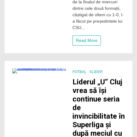
de la finalul de miercuri
în
dintre cele două formații,
playoff,
câștigat de olteni cu 1-0, l-
după
a făcut pe președintele lui
scandalul
cu
CSU...
Chipciu
și
Read More
staff-
ul
lui
„U”
Cluj
de
FOTBAL
SLIDER
la
7 Minutes
Liderul „U” Cluj
finalul
meciului
vrea să își
de
continue seria
pe
„Oblemenco”
de
invincibilitate în
Superliga și
după meciul cu