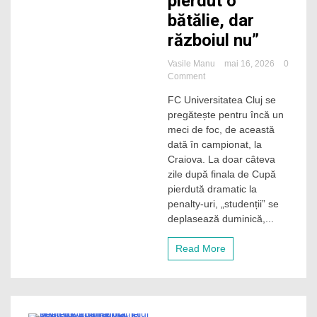
pierdut o
bătălie, dar
războiul nu”
Vasile Manu
mai 16, 2026
0
on
Comment
„U”
FC Universitatea Cluj se
Cluj
pregătește pentru încă un
merge
după
meci de foc, de această
victorie
dată în campionat, la
în
Craiova. La doar câteva
finala
zile după finala de Cupă
campionatului
pierdută dramatic la
la
penalty-uri, „studenții” se
Craiova!
Bergodi:
deplasează duminică,...
„Am
pierdut
Read More
o
bătălie,
dar
războiul
nu”