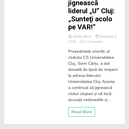
jignească
liderul „U” Cluj:
„Sunteţi acolo
pe VAR!”
Vasile Manu
februarie 6,
on
2025
0 Comment
Sorin
Președintele onorific al
Cârțu
clubului CS Universitatea
îmbătrânește
urât
Cluj, Sorin Cârțu, a dat
și
dovadă de lipsă de respect
dă
la adresa liderului
dovadă
Universitatea Cluj. Acesta
de
a continuat să jignească
lipsă
clubul clujean și să facă
de
respect.
acuzații nedovedite și...
A
continuat
Read More
să
jignească
liderul