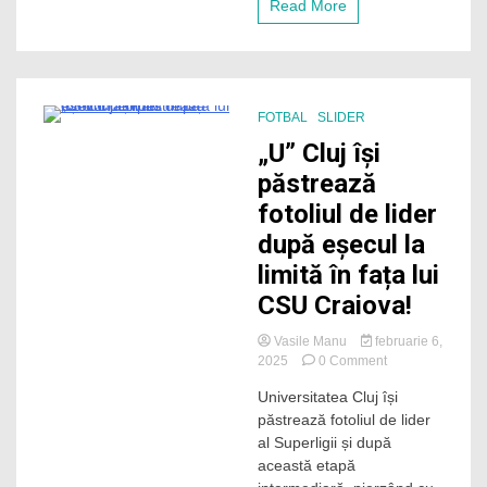
Read More
Cârțu:
„O
legendă
beată”
FOTBAL
SLIDER
3 Minutes
„U” Cluj își
păstrează
fotoliul de lider
după eșecul la
limită în fața lui
CSU Craiova!
Vasile Manu
februarie 6,
on
2025
0 Comment
„U”
Universitatea Cluj își
Cluj
păstrează fotoliul de lider
își
păstrează
al Superligii și după
fotoliul
această etapă
de