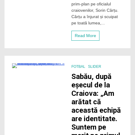
prim-plan pe oficialul
Giurgiu,
craiovenilor, Sorin Cârțu.
înjurat
Cârțu a înjurat și scuipat
și
scuipat
pe toată lumea,...
de
Sorin
Read More
Cârțu,
oficialul
Craiovei
FOTBAL
SLIDER
3 Minutes
Sabău, după
eșecul de la
Craiova: „Am
arătat că
această echipă
are identitate.
Suntem pe