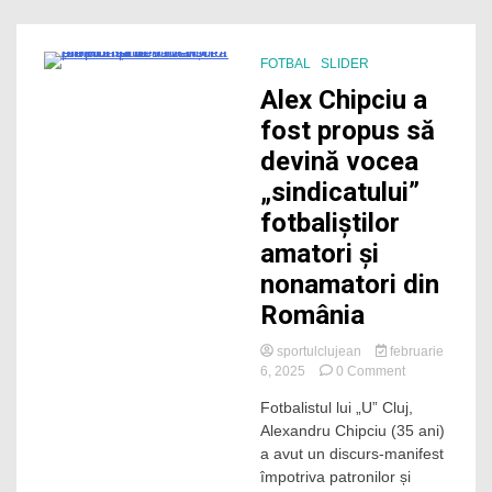
„U”
Cluj
de
FOTBAL
SLIDER
la
3 Minutes
Alex Chipciu a
finalul
meciului
fost propus să
de
devină vocea
pe
„Oblemenco”
„sindicatului”
fotbaliștilor
amatori și
nonamatori din
România
sportulclujean
februarie
on
6, 2025
0 Comment
Alex
Fotbalistul lui „U” Cluj,
Chipciu
Alexandru Chipciu (35 ani)
a
fost
a avut un discurs-manifest
propus
împotriva patronilor și
să