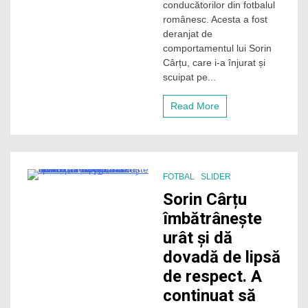
conducătorilor din fotbalul
devină
românesc. Acesta a fost
vocea
deranjat de
„sindicatului”
comportamentul lui Sorin
fotbaliștilor
amatori
Cârțu, care i-a înjurat și
și
scuipat pe...
nonamatori
din
Read More
România
FOTBAL
SLIDER
3 Minutes
Sorin Cârțu
îmbătrânește
urât și dă
dovadă de lipsă
de respect. A
continuat să