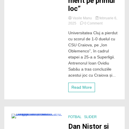
merit pe primul
loc”
Vasile Manu
februarie 6,
on
2025
0 Comment
Sabău,
Universitatea Cluj a pierdut
după
cu scorul de 1-0 duelul cu
eșecul
de
CSU Craiova, pe „Ion
la
Oblemenco”, în cadrul
Craiova:
etapei a 25-a a Superligii.
„Am
Antrenorul Ioan Ovidiu
arătat
Sabău a tras concluziile
că
acestui joc cu Craiova și...
această
echipă
are
Read More
identitate.
Suntem
pe
merit
pe
primul
FOTBAL
SLIDER
loc”
4 Minutes
Dan Nistor și