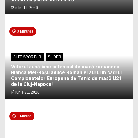
iulie 11, 2026
3 Minutes
ALTE SPORTURI
SLIDER
Viitorul sună bine în tenisul de masă românesc!
Bianca Mei-Roșu aduce României aurul în cadrul
Campionatelor Europene de Tenis de masă U21
de la Cluj-Napoca!
iunie 21, 2026
1 Minute