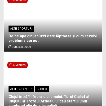
ALTE SPORTURI
De ce apa din jacuzzi este lăptoasă și cum rezolvi
problema corect
august 5, 2026
4 Minutes
ALTE SPORTURI
SLIDER
Clujul intră în febra ciclismului: Turul Ciclist al
Clujului și Trofeul Ardealului dau startul unui
weekend plin de adrenalină