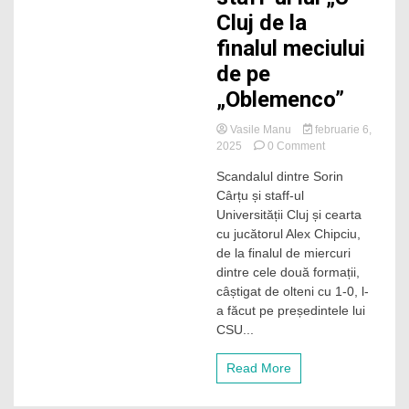
Cluj de la
finalul meciului
de pe
„Oblemenco”
Vasile Manu
februarie 6,
on
2025
0 Comment
Sorin
Scandalul dintre Sorin
Cârțu
Cârțu și staff-ul
nu
vine
Universității Cluj și cearta
la
cu jucătorul Alex Chipciu,
Cluj
de la finalul de miercuri
în
dintre cele două formații,
playoff,
câștigat de olteni cu 1-0, l-
după
a făcut pe președintele lui
scandalul
cu
CSU...
Chipciu
și
Read More
staff-
ul
lui