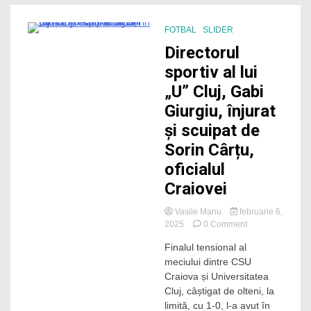
„U”
Cluj:
„Sunteţi
FOTBAL
SLIDER
acolo
2 Minutes
Directorul
pe
VAR!”
sportiv al lui
„U” Cluj, Gabi
Giurgiu, înjurat
și scuipat de
Sorin Cârțu,
oficialul
Craiovei
Vasile Manu
februarie 6,
on
2025
0 Comment
Directorul
Finalul tensional al
sportiv
meciului dintre CSU
al
lui
Craiova și Universitatea
„U”
Cluj, câștigat de olteni, la
Cluj,
limită, cu 1-0, l-a avut în
Gabi