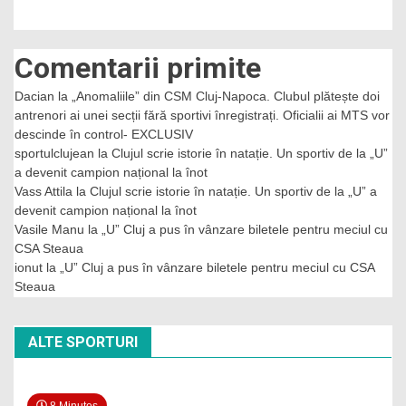
Comentarii primite
Dacian
la
„Anomaliile” din CSM Cluj-Napoca. Clubul plătește doi
antrenori ai unei secții fără sportivi înregistrați. Oficialii ai MTS vor
descinde în control- EXCLUSIV
sportulclujean
la
Clujul scrie istorie în natație. Un sportiv de la „U”
a devenit campion național la înot
Vass Attila
la
Clujul scrie istorie în natație. Un sportiv de la „U” a
devenit campion național la înot
Vasile Manu
la
„U” Cluj a pus în vânzare biletele pentru meciul cu
CSA Steaua
ionut
la
„U” Cluj a pus în vânzare biletele pentru meciul cu CSA
Steaua
ALTE SPORTURI
8 Minutes