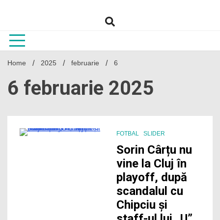
Skip
to
content
Home
2025
februarie
6
6 februarie 2025
FOTBAL
SLIDER
2 Minutes
Sorin Cârțu nu
vine la Cluj în
playoff, după
scandalul cu
Chipciu și
staff-ul lui „U”