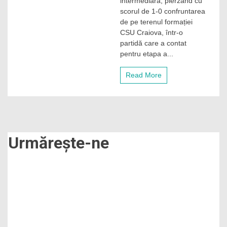
intermediară, pierzând cu
lider
scorul de 1-0 confruntarea
după
de pe terenul formației
eșecul
CSU Craiova, într-o
la
limită
partidă care a contat
în
pentru etapa a...
fața
lui
Read More
CSU
Craiova!
Urmărește-ne