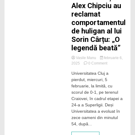
Alex Chipciu au
reclamat
comportamentul
de huligan al lui
Sorin Cârțu: „O
legendă beată”
Vasile Manu
februarie 6,
on
2025
0 Comment
Dan
Universitatea Cluj a
Nistor
pierdut, miercuri, 5
și
Alex
februarie, la limită, cu
Chipciu
scorul de 0-1, pe terenul
au
Craiovei, în cadrul etapei a
reclamat
24-a a Superligii. Deși
comportamentul
Universitatea a evoluat în
de
zece oameni din minutul
huligan
al
54, după...
lui
Sorin