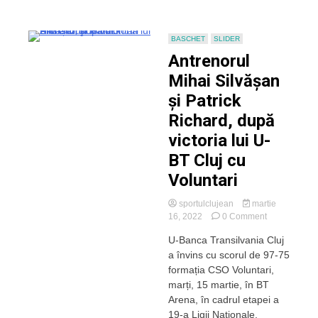
tare”
pentru
alb-
BASCHET
SLIDER
negri!
Antrenorul
Mihai Silvășan
și Patrick
Richard, după
victoria lui U-
BT Cluj cu
Voluntari
sportulclujean
martie
on
16, 2022
0 Comment
Antrenorul
U-Banca Transilvania Cluj
Mihai
a învins cu scorul de 97-75
Silvășan
și
formația CSO Voluntari,
Patrick
marți, 15 martie, în BT
Richard,
Arena, în cadrul etapei a
după
19-a Ligii Naționale.
victoria