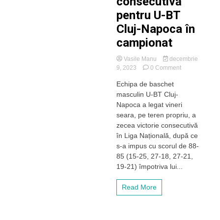
consecutivă
pentru U-BT
Cluj-Napoca în
campionat
Vasile Manu
decembrie
on
9, 2023
0 Comment
Fără
Echipa de baschet
adversar
masculin U-BT Cluj-
în
LNBM.
Napoca a legat vineri
A
seara, pe teren propriu, a
zecea
zecea victorie consecutivă
victorie
în Liga Națională, după ce
consecutivă
s-a impus cu scorul de 88-
pentru
85 (15-25, 27-18, 27-21,
U-
BT
19-21) împotriva lui...
Cluj-
Napoca
Read More
în
campionat