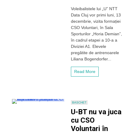
„U”
Voleibalistele lui „U” NTT
NTT
Data Cluj vor primi luni, 13
Data,
în
decembrie, vizita formației
căutarea
CSO Voluntari, în Sala
primei
Sporturilor „Horia Demian”,
victorii
în cadrul etapei a 10-a a
în
Diviziei A1. Elevele
Divizia
pregătite de antrenoarele
A1,
luni,
Liliana Bogendorfer...
cu
CSO
Read More
Voluntari
BASCHET
U-BT nu va juca
cu CSO
Voluntari în