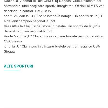
Dacian
la
„Anomaliile” din CSM Cluj-Napoca. Clubul plătește doi
antrenori ai unei secții fără sportivi înregistrați. Oficialii ai MTS vor
descinde în control- EXCLUSIV
sportulclujean
la
Clujul scrie istorie în natație. Un sportiv de la „U”
a devenit campion național la înot
Vass Attila
la
Clujul scrie istorie în natație. Un sportiv de la „U” a
devenit campion național la înot
Vasile Manu
la
„U” Cluj a pus în vânzare biletele pentru meciul cu
CSA Steaua
ionut
la
„U” Cluj a pus în vânzare biletele pentru meciul cu CSA
Steaua
ALTE SPORTURI