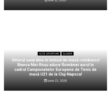
iulie 11, 2026
ALTE SPORTURI
SLIDER
Viitorul sună bine în tenisul de masă românesc!
Bianca Mei-Roșu aduce României aurul în
cadrul Campionatelor Europene de Tenis de
masă U21 de la Cluj-Napoca!
iunie 21, 2026