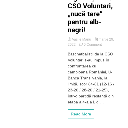
CSO Voluntari,
„nucă tare”
pentru alb-
negri!
Vasile Manu
martie 29,
on
2022
0 Comment
U-
Baschetbaliștii de la CSO
BT
Voluntari s-au impus în
Cluj-
Napoca
confruntarea cu
a
campioana României, U-
ajuns
Banca Transilvania, la
la
limită, scor 84-81 (12-16 /
a
23-20 / 28-20 / 21-25),
doua
într-o partidă restantă din
înfrângere
în
etapa a 4-a a Ligii...
Liga
Națională!
Read More
CSO
Voluntari,
„nucă