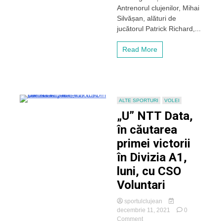
Antrenorul clujenilor, Mihai
lui
Silvășan, alături de
U-
BT
jucătorul Patrick Richard,...
Cluj
cu
Read More
Voluntari
ALTE SPORTURI
VOLEI
„U” NTT Data,
în căutarea
primei victorii
în Divizia A1,
luni, cu CSO
Voluntari
sportulclujean
decembrie 11, 2021
0
on
Comment