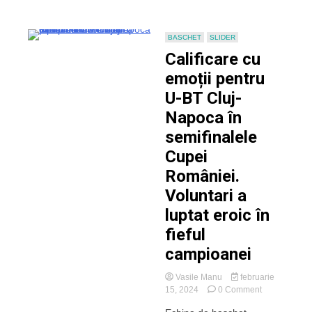
BASCHET
SLIDER
Calificare cu
emoții pentru
U-BT Cluj-
Napoca în
semifinalele
Cupei
României.
Voluntari a
luptat eroic în
fieful
campioanei
Vasile Manu
februarie
on
15, 2024
0 Comment
Calificare