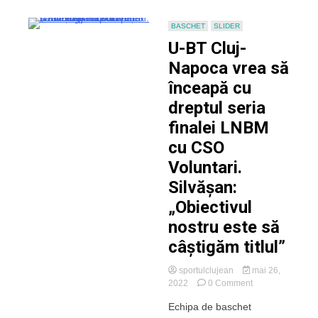
BASCHET
SLIDER
U-BT Cluj-
Napoca vrea să
înceapă cu
dreptul seria
finalei LNBM
cu CSO
Voluntari.
Silvășan:
„Obiectivul
nostru este să
câștigăm titlul”
sportulclujean
mai 26,
on
2022
0 Comment
U-
Echipa de baschet
BT