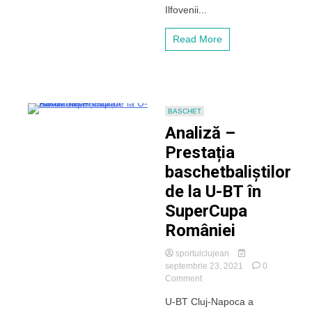
săptămână!
Ilfovenii...
Meciul
cu
Read More
deținătoarea
Cupei
României
s-
a
amânat
BASCHET
Analiză –
Prestația
baschetbaliștilor
de la U-BT în
SuperCupa
României
sportulclujean
septembrie 23, 2021
0
on
Comment
Analiză
U-BT Cluj-Napoca a
–