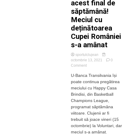
acest final de
săptămână!
Meciul cu
deținătoarea
Cupei României
s-a amânat
sportulclujean
octombrie 13, 2021
0
on
Comment
U-
U-Banca Transilvania își
BT
poate continua pregătirea
nu
va
meciului cu Happy Casa
juca
Brindisi, din Basketball
cu
Champions League,
CSO
programat săptămâna
Voluntari
viitoare. Clujenii ar fi
în
trebuit să joace vineri (15
acest
final
octombrie) la Voluntari, dar
de
meciul s-a amânat.