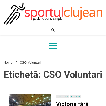
Skip
to
content
Home
CSO Voluntari
Etichetă: CSO Voluntari
BASCHET
SLIDER
Victorie fără