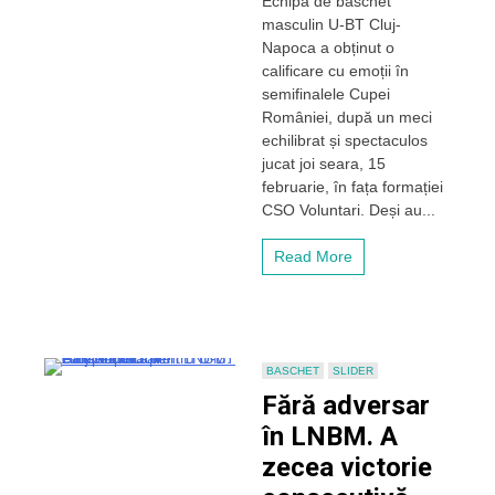
Echipa de baschet
cu
masculin U-BT Cluj-
emoții
pentru
Napoca a obținut o
U-
calificare cu emoții în
BT
semifinalele Cupei
Cluj-
României, după un meci
Napoca
echilibrat și spectaculos
în
jucat joi seara, 15
semifinalele
Cupei
februarie, în fața formației
României.
CSO Voluntari. Deși au...
Voluntari
a
Read More
luptat
eroic
în
fieful
campioanei
BASCHET
SLIDER
Fără adversar
în LNBM. A
zecea victorie