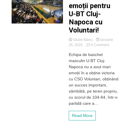
emoții pentru
U-BT Cluj-
Napoca cu
Voluntari!
Vasile Manu
ianuarie
on
26, 2025
0 Comment
Victorie
Echipa de baschet
fără
masculin U-BT Cluj-
emoții
pentru
Napoca nu a avut mari
U-
emoții în a obține victoria
BT
cu CSO Voluntari, obținând
Cluj-
un succes important,
Napoca
sâmbătă, pe teren propriu,
cu
cu scorul de 104-84, într-o
Voluntari!
partidă care a...
Read More