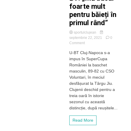
foarte mult
pentru băieți în
primul rând”
sportulclujean
septembrie 22, 2021
0
on
Comment
Silvășan,
U-BT Cluj-Napoca s-a
dupa
impus în SuperCupa
a
treia
României la baschet
SuperCupă
masculin, 89-82 cu CSO
câștigată
Voluntari, în meciul
de
desfășurat la Târgu Jiu.
U-
Clujenii deschid pentru a
BT:
treia oară în istorie
„Mă
bucur
sezonul cu această
foarte
distincție, după reușitele...
mult
pentru
Read More
băieți
în