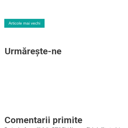
primul
rând”
Navigare
Articole mai vechi
în
articole
Urmărește-ne
Comentarii primite