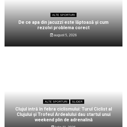
ALTE SPORTURI
De ce apa din jacuzzi este lăptoasă și cum
rezolvi problema corect
august 5, 2026
ALTE SPORTURI
SLIDER
Clujul intră în febra ciclismului: Turul Ciclist al
Clujului și Trofeul Ardealului dau startul unui
weekend plin de adrenalină