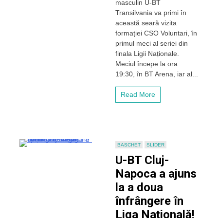
masculin U-BT
Cluj-
Napoca
Transilvania va primi în
vrea
această seară vizita
să
formației CSO Voluntari, în
înceapă
primul meci al seriei din
cu
finala Ligii Naționale.
dreptul
Meciul începe la ora
seria
finalei
19:30, în BT Arena, iar al...
LNBM
cu
Read More
CSO
Voluntari.
Silvășan:
„Obiectivul
nostru
este
BASCHET
SLIDER
să
U-BT Cluj-
câștigăm
titlul”
Napoca a ajuns
la a doua
înfrângere în
Liga Națională!