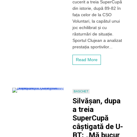
cucerit a treia SuperCupă
Prestația
baschetbaliștilor
din istorie, după 89-82 în
de
fața celor de la CSO
la
Voluntari, la capătul unui
U-
joc echilibrat și cu
BT
răsturnări de situație.
în
Sportul Clujean a analizat
SuperCupa
României
prestația sportivilor...
Read More
BASCHET
Silvășan, dupa
a treia
SuperCupă
câștigată de U-
BT: „Mă bucur