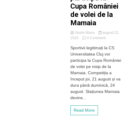
Cupa României
de volei de la
Mamaia
Vasile Manu
august 22,
on
2025
0 Comment
Sportivii
Sportivii legitimați la CS
clujeni
Universitatea Cluj vor
participă
la
participa la Cupa României
Cupa
de volei pe nisip de la
României
Mamaia. Competiția a
de
început joi, 21 august și va
volei
dura până duminică, 24
de
august. Stațiunea Mamaia
la
Mamaia
devine...
Read More