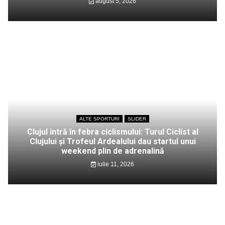
august 5, 2026
ALTE SPORTURI
SLIDER
Clujul intră în febra ciclismului: Turul Ciclist al
Clujului și Trofeul Ardealului dau startul unui
weekend plin de adrenalină
iulie 11, 2026