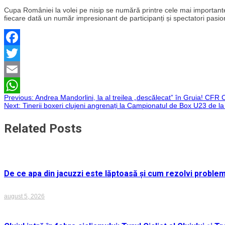
Cupa României la volei pe nisip se numără printre cele mai importante
fiecare dată un număr impresionant de participanți și spectatori pasio
Facebook
Twitter
Email
Navigare
Previous:
Andrea Mandorlini, la al treilea „descălecat” în Gruia! CFR
WhatsApp
Next:
Tinerii boxeri clujeni angrenați la Campionatul de Box U23 de l
în
Related Posts
articole
De ce apa din jacuzzi este lăptoasă și cum rezolvi proble
august 5, 2026