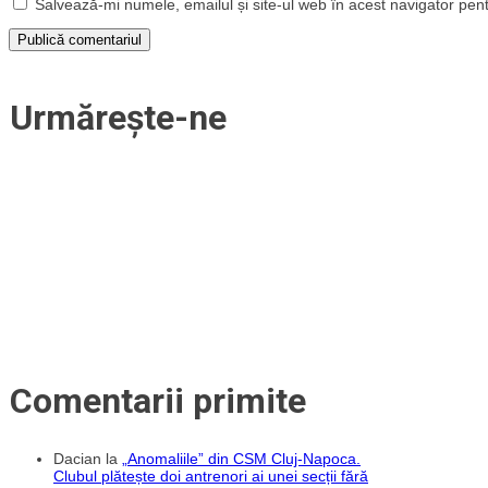
Salvează-mi numele, emailul și site-ul web în acest navigator pen
Urmărește-ne
Comentarii primite
Dacian
la
„Anomaliile” din CSM Cluj-Napoca.
Clubul plătește doi antrenori ai unei secții fără