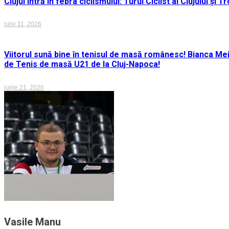
Clujul intră în febra ciclismului: Turul Ciclist al Clujului ș
iulie 11, 2026
Viitorul sună bine în tenisul de masă românesc! Bianca M
de Tenis de masă U21 de la Cluj-Napoca!
iunie 21, 2026
Vasile Manu