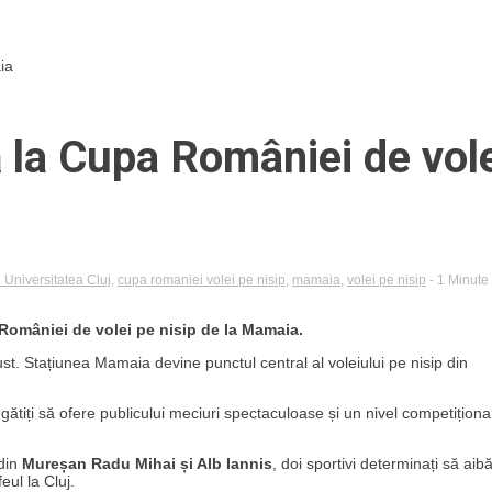
ia
pă la Cupa României de vol
Universitatea Cluj
,
cupa romaniei volei pe nisip
,
mamaia
,
volei pe nisip
- 1 Minute
a României de volei pe nisip de la Mamaia.
t. Stațiunea Mamaia devine punctul central al voleiului pe nisip din
gătiți să ofere publicului meciuri spectaculoase și un nivel competiționa
 din
Mureșan Radu Mihai și Alb Iannis
, doi sportivi determinați să aib
ul la Cluj.