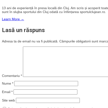
13 ani de experiență în presa locală din Cluj. Am scris și acoperit toate 
sunt în slujba sportului din Cluj odată cu înființarea sportulclujean.ro.
Learn More →
Lasă un răspuns
Adresa ta de email nu va fi publicată.
Câmpurile obligatorii sunt marc
Comentariu
*
Nume
*
Email
*
Site web