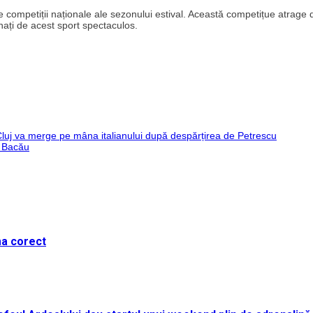
 competiții naționale ale sezonului estival. Această competițue atrage 
nați de acest sport spectaculos.
 Cluj va merge pe mâna italianului după despărțirea de Petrescu
a Bacău
ma corect