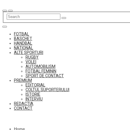
Skip
to
content
FOTBAL
BASCHET
HANDBAL
NATIONAL
ALTE SPORTURI
RUGBY
VOLEI
AUTOMOBILISM
FOTBAL FEMININ
SPORT DE CONTACT
PREMIUM
EDITORIAL
COLTUL SUPORTERULUI
ISTORIE
INTERVIU
REDACTIA
CONTACT
Home