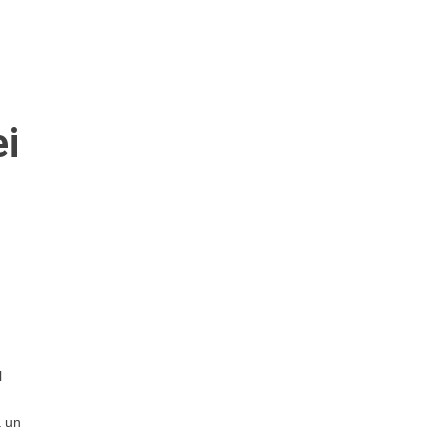
ei
l
ă un