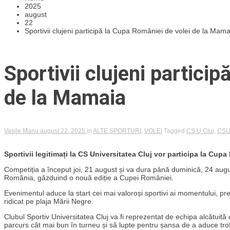
2025
august
22
Sportivii clujeni participă la Cupa României de volei de la Mama
Sportivii clujeni partici
de la Mamaia
Vasile Manu
august 22, 2025
in
ALTE SPORTURI
,
VOLEI
Tagged
CS U Cluj
,
CSU 
Sportivii legitimați la CS Universitatea Cluj vor participa la Cup
Competiția a început joi, 21 august și va dura până duminică, 24 augus
România, găzduind o nouă ediție a Cupei României.
Evenimentul aduce la start cei mai valoroși sportivi ai momentului, pre
ridicat pe plaja Mării Negre.
Clubul Sportiv Universitatea Cluj va fi reprezentat de echipa alcătuită
parcurs cât mai bun în turneu și să lupte pentru șansa de a aduce trofe