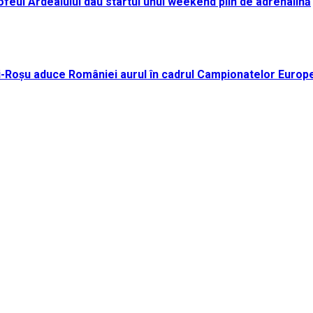
i Trofeul Ardealului dau startul unui weekend plin de adrenalină
ei-Roșu aduce României aurul în cadrul Campionatelor Europ