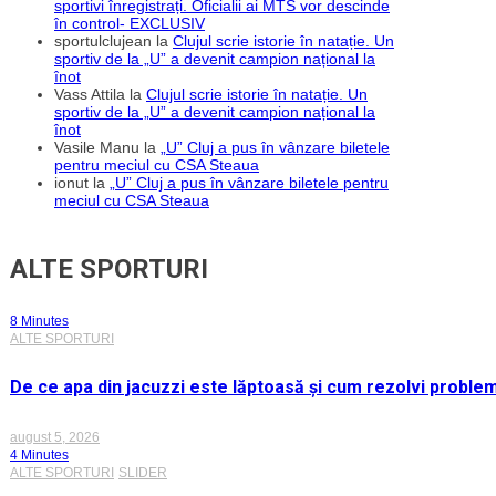
sportivi înregistrați. Oficialii ai MTS vor descinde
în control- EXCLUSIV
sportulclujean
la
Clujul scrie istorie în natație. Un
sportiv de la „U” a devenit campion național la
înot
Vass Attila
la
Clujul scrie istorie în natație. Un
sportiv de la „U” a devenit campion național la
înot
Vasile Manu
la
„U” Cluj a pus în vânzare biletele
pentru meciul cu CSA Steaua
ionut
la
„U” Cluj a pus în vânzare biletele pentru
meciul cu CSA Steaua
ALTE SPORTURI
8 Minutes
ALTE SPORTURI
De ce apa din jacuzzi este lăptoasă și cum rezolvi proble
august 5, 2026
4 Minutes
ALTE SPORTURI
SLIDER