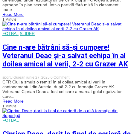
a
aproape în plan secund. Într-o partidă fără miză în clasament,
încheiat
toate...
oficial
Read More
sezonul
1 Minute
cu
o
remiză
cu
FOTBAL
SLIDER
FC
Argeș,
la
Cine n-are bătrâni să-și cumpere!
ultimul
meci
Veteranul Deac și-a salvat echipa în al
pentru
Ciprian
doilea amical al verii, 2-2 cu Grazer AK
Deac!
Coregrafie
impresionantă
on
sportulclujean
iunie 27, 2025
0 Comment
a
Cine
CFR Cluj a smuls o remizî în al doilea amical al verii în
peluzei
n-
cantonamentul din Austria, după 2-2 cu formația Grazer AK.
vișinii
are
pentru
Veteranul Ciprian Deac a fost cel care a marcat golul egalizator
bătrâni
un
care...
să-
simbol
Read More
și
în
1 Minute
cumpere!
Gruia
Veteranul
Deac
și-
FOTBAL
a
salvat
echipa
Ciprian Deac, dorit la final de carieră de