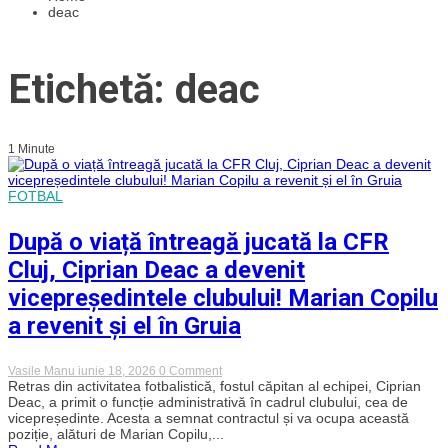
deac
Etichetă: deac
1 Minute
FOTBAL
După o viață întreagă jucată la CFR
Cluj, Ciprian Deac a devenit
vicepreședintele clubului! Marian Copilu
a revenit și el în Gruia
on
Vasile Manu
iunie 18, 2026
0 Comment
După
Retras din activitatea fotbalistică, fostul căpitan al echipei, Ciprian
o
Deac, a primit o funcție administrativă în cadrul clubului, cea de
viață
vicepreședinte. Acesta a semnat contractul și va ocupa această
întreagă
poziție, alături de Marian Copilu,...
jucată