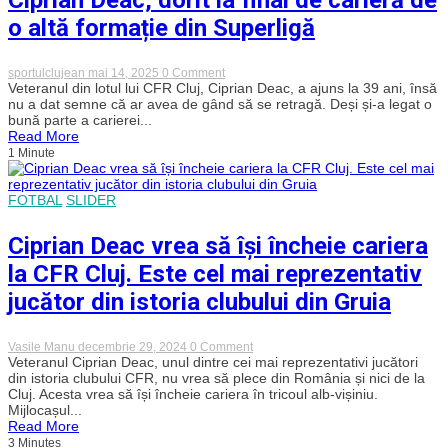
în
al
o altă formație din Superligă
doilea
amical
al
on
sportulclujean
mai 14, 2025
0 Comment
verii,
Ciprian
Veteranul din lotul lui CFR Cluj, Ciprian Deac, a ajuns la 39 ani, însă
2-
Deac,
nu a dat semne că ar avea de gând să se retragă. Deși și-a legat o
2
dorit
cu
bună parte a carierei...
la
Grazer
Read More
final
AK
1 Minute
de
carieră
de
o
FOTBAL
SLIDER
altă
formație
Ciprian Deac vrea să își încheie cariera
din
Superligă
la CFR Cluj. Este cel mai reprezentativ
jucător din istoria clubului din Gruia
on
Vasile Manu
decembrie 29, 2024
0 Comment
Ciprian
Veteranul Ciprian Deac, unul dintre cei mai reprezentativi jucători
Deac
din istoria clubului CFR, nu vrea să plece din România și nici de la
vrea
Cluj. Acesta vrea să își încheie cariera în tricoul alb-vișiniu.
să
Mijlocașul...
își
Read More
încheie
3 Minutes
cariera