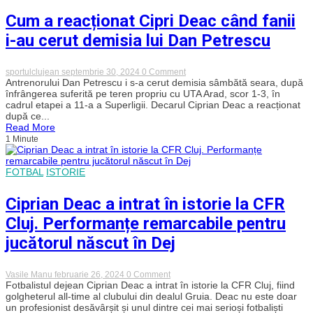
cariera
imensă
Cum a reacționat Cipri Deac când fanii
a
jucătorului
i-au cerut demisia lui Dan Petrescu
nostru,
dar
interesul
on
sportulclujean
septembrie 30, 2024
0 Comment
clubului
Cum
Antrenorului Dan Petrescu i s-a cerut demisia sâmbătă seara, după
din
a
înfrângerea suferită pe teren propriu cu UTA Arad, scor 1-3, în
prezent
reacționat
trebuie
cadrul etapei a 11-a a Superligii. Decarul Ciprian Deac a reacționat
Cipri
să
după ce...
Deac
primeze,
Read More
când
nu
1 Minute
fanii
interesul
i-
său!”
au
cerut
FOTBAL
ISTORIE
demisia
lui
Dan
Ciprian Deac a intrat în istorie la CFR
Petrescu
Cluj. Performanțe remarcabile pentru
jucătorul născut în Dej
on
Vasile Manu
februarie 26, 2024
0 Comment
Ciprian
Fotbalistul dejean Ciprian Deac a intrat în istorie la CFR Cluj, fiind
Deac
golgheterul all-time al clubului din dealul Gruia. Deac nu este doar
a
un profesionist desăvârșit și unul dintre cei mai serioși fotbaliști
intrat