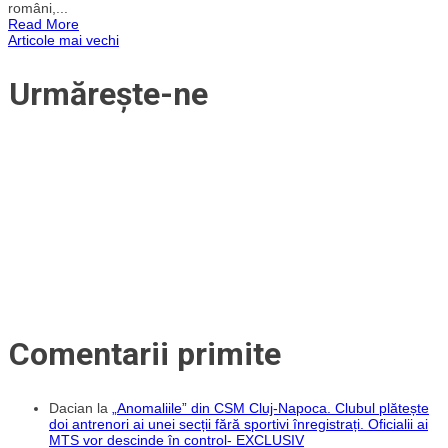
români,...
în
Read More
istorie
Navigare
Articole mai vechi
la
CFR
Cluj.
în
Urmărește-ne
Performanțe
remarcabile
pentru
articole
jucătorul
născut
în
Dej
Comentarii primite
Dacian
la
„Anomaliile” din CSM Cluj-Napoca. Clubul plătește
doi antrenori ai unei secții fără sportivi înregistrați. Oficialii ai
MTS vor descinde în control- EXCLUSIV