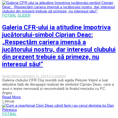
la
CFR
Cluj.
Este
FOTBAL
SLIDER
cel
mai
reprezentativ
Galeria CFR-ului ia atitudine împotriva
jucător
din
jucătorului-simbol Ciprian Deac:
istoria
clubului
„Respectăm cariera imensă a
din
Gruia
jucătorului nostru, dar interesul clubului
din prezent trebuie să primeze, nu
interesul său!”
on
Vasile Manu
octombrie 31, 2024
0 Comment
Galeria
Galeria clubului CFR Cluj reunită sub egida Peluzei Vișinii a luat
CFR-
atitudine față de derapajul realizat de simbolul Ciprian Deac, care a
ului
avut o ieșire nervoasă și necontrolată la finalul meciului cu FC
ia
Argeș...
atitudine
Read More
împotriva
1 Minute
jucătorului-
simbol
Ciprian
Deac:
FOTBAL
„Respectăm