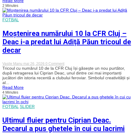
Read More
la
2 Minutes
CFR
Cluj,
Ciprian
Deac
FOTBAL
a
devenit
vicepreședintele
Moștenirea numărului 10 la CFR Cluj –
clubului!
Marian
Deac i-a predat lui Adiță Păun tricoul de
Copilu
a
decar
revenit
și
el
on
Vasile Manu
mai 26, 2026
0 Comment
în
Moștenirea
Tricoul cu numărul 10 de la CFR Cluj își găsește un nou purtător,
Gruia
numărului
după retragerea lui Ciprian Deac, unul dintre cei mai importanți
10
jucători din istoria recentă a clubului feroviar. Simbolul creativității și
la
al...
CFR
Read More
Cluj
4 Minutes
–
Deac
i-
a
FOTBAL
SLIDER
predat
lui
Adiță
Ultimul fluier pentru Ciprian Deac.
Păun
tricoul
Decarul a pus ghetele în cui cu lacrimi
de