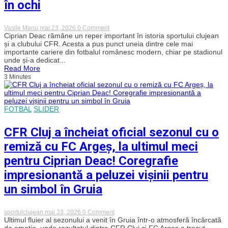
decar
în ochi
on
Vasile Manu
mai 23, 2026
0 Comment
Ultimul
Ciprian Deac rămâne un reper important în istoria sportului clujean
fluier
și a clubului CFR. Acesta a pus punct uneia dintre cele mai
pentru
importante cariere din fotbalul românesc modern, chiar pe stadionul
Ciprian
unde și-a dedicat...
Deac.
Read More
Decarul
3 Minutes
a
pus
ghetele
în
cui
FOTBAL
SLIDER
cu
lacrimi
în
CFR Cluj a încheiat oficial sezonul cu o
ochi
remiză cu FC Argeș, la ultimul meci
pentru Ciprian Deac! Coregrafie
impresionantă a peluzei vișinii pentru
un simbol în Gruia
on
sportulclujean
mai 23, 2026
0 Comment
CFR
Ultimul fluier al sezonului a venit în Gruia într-o atmosferă încărcată
Cluj
de emoție, unde rezultatul dintre CFR Cluj și FC Argeș a trecut