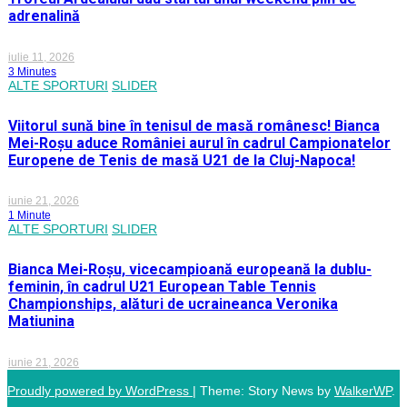
adrenalină
iulie 11, 2026
3 Minutes
ALTE SPORTURI
SLIDER
Viitorul sună bine în tenisul de masă românesc! Bianca
Mei-Roșu aduce României aurul în cadrul Campionatelor
Europene de Tenis de masă U21 de la Cluj-Napoca!
iunie 21, 2026
1 Minute
ALTE SPORTURI
SLIDER
Bianca Mei-Roșu, vicecampioană europeană la dublu-
feminin, în cadrul U21 European Table Tennis
Championships, alături de ucraineanca Veronika
Matiunina
iunie 21, 2026
Proudly powered by WordPress
|
Theme: Story News by
WalkerWP
.