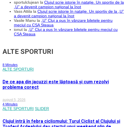
sportulclujean
la
Clujul scrie istorie în natație. Un sportiv de la
„U” a devenit campion național la înot
Vass Attila
la
Clujul scrie istorie în natație. Un sportiv de la „U”
a devenit campion național la înot
Vasile Manu
la
„U” Cluj a pus în vânzare biletele pentru
meciul cu CSA Steaua
ionut
la
„U” Cluj a pus în vânzare biletele pentru meciul cu
CSA Steaua
ALTE SPORTURI
8 Minutes
ALTE SPORTURI
De ce apa din jacuzzi este lăptoasă și cum rezolvi
problema corect
august 5, 2026
4 Minutes
ALTE SPORTURI
SLIDER
Clujul intră în febra ciclismului: Turul Ciclist al Clujului și
Trofeul Ardealului dau startul unui weekend plin de