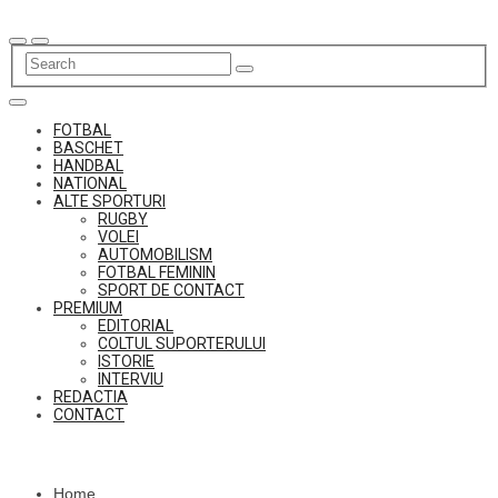
Skip
to
content
FOTBAL
BASCHET
HANDBAL
NATIONAL
ALTE SPORTURI
RUGBY
VOLEI
AUTOMOBILISM
FOTBAL FEMININ
SPORT DE CONTACT
PREMIUM
EDITORIAL
COLTUL SUPORTERULUI
ISTORIE
INTERVIU
REDACTIA
CONTACT
Home