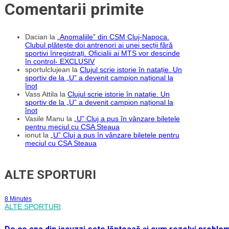
Comentarii primite
Dacian
la
„Anomaliile” din CSM Cluj-Napoca.
Clubul plătește doi antrenori ai unei secții fără
sportivi înregistrați. Oficialii ai MTS vor descinde
în control- EXCLUSIV
sportulclujean
la
Clujul scrie istorie în natație. Un
sportiv de la „U” a devenit campion național la
înot
Vass Attila
la
Clujul scrie istorie în natație. Un
sportiv de la „U” a devenit campion național la
înot
Vasile Manu
la
„U” Cluj a pus în vânzare biletele
pentru meciul cu CSA Steaua
ionut
la
„U” Cluj a pus în vânzare biletele pentru
meciul cu CSA Steaua
ALTE SPORTURI
8 Minutes
ALTE SPORTURI