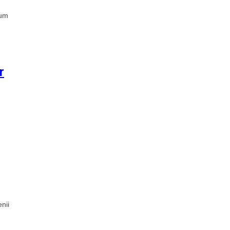
cum
r
nii