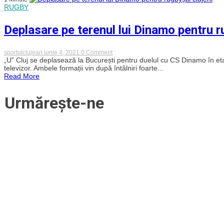
Dinamo
RUGBY
în
SuperLigă.
„Studenții”
Deplasare pe terenul lui Dinamo pentru ru
au
condus
la
pauză
on
sportulclujean
iunie 4, 2021
0 Comment
Deplasare
„U” Cluj se deplasează la București pentru duelul cu CS Dinamo în et
pe
televizor. Ambele formații vin după întâlniri foarte...
terenul
Read More
lui
Dinamo
pentru
Urmărește-ne
rugbyștii
clujeni