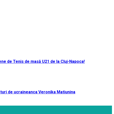
ene de Tenis de masă U21 de la Cluj-Napoca!
turi de ucraineanca Veronika Matiunina