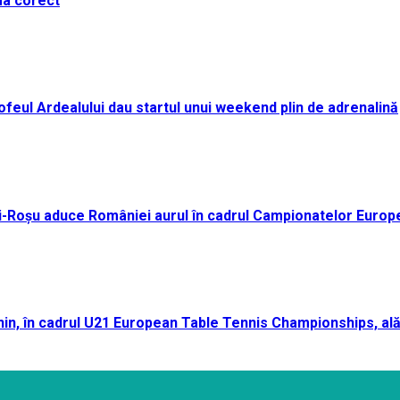
ma corect
i Trofeul Ardealului dau startul unui weekend plin de adrenalină
ei-Roșu aduce României aurul în cadrul Campionatelor Europ
n, în cadrul U21 European Table Tennis Championships, ală