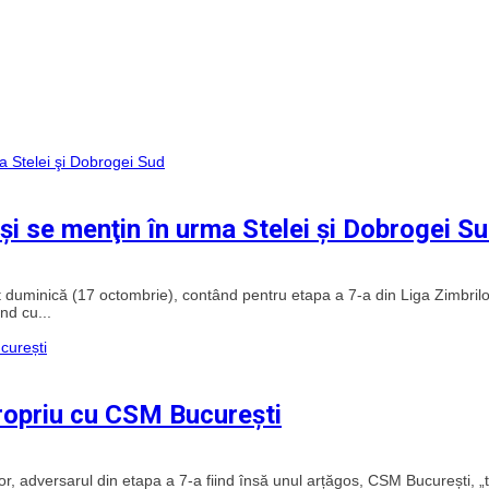
şi se menţin în urma Stelei şi Dobrogei S
duminică (17 octombrie), contând pentru etapa a 7-a din Liga Zimbrilo
nd cu...
ropriu cu CSM București
, adversarul din etapa a 7-a fiind însă unul arțăgos, CSM București, „ti