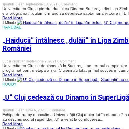
întâlnesc
on
sportulclujean
septembrie 10, 2021
0 Comment
o
Eşec
Universitatea Cluj a pierdut duelul cu Dinamo Bucureşti din Liga Zimb
fostă
previzibil
era programat, „dulăii” urmând să debuteze săptămâna viitoare în EH
campioană
suferit
Read More
de
1 Minute
Universitatea
HANDBAL
Cluj
pe
terenul
„Haiducii” întâlnesc „dulăii” în Liga Zimb
lui
Dinamo
României
on
Bucsi Krisztian
septembrie 9, 2021
0 Comment
„Haiducii”
Universitatea Cluj se deplasează la București, pe terenul campionil
întâlnesc
programat pentru etapa a 7-a. Clujenii au bifat primul succes în cam
„dulăii”
Read More
în
1 Minute
Liga
RUGBY
Zimbrilor.
„U”
Cluj
„U” Cluj cedează cu Dinamo în SuperLigă
merge
pe
terenul
campionilor
on
sportulclujean
iunie 6, 2021
0 Comment
României
„U”
Echipa de rugby masculin a Universității Cluj a pierdut în etapa a 7-
Cluj
au deschis scorul rapid, dar „U” a venit la conducerea...
cedează
Read More
cu
1 Minute