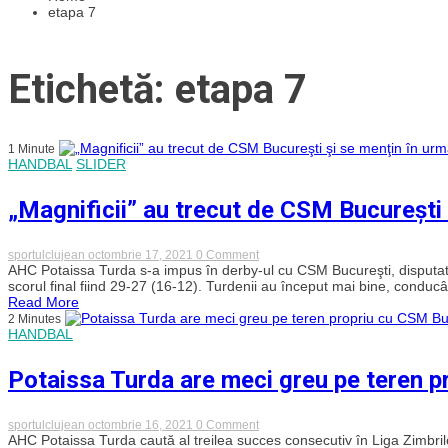
etapa 7
Etichetă: etapa 7
1 Minute
HANDBAL
SLIDER
„Magnificii” au trecut de CSM Bucureşti 
on
sportulclujean
octombrie 17, 2021
0 Comment
„Magnificii”
AHC Potaissa Turda s-a impus în derby-ul cu CSM Bucureşti, disputat 
au
scorul final fiind 29-27 (16-12). Turdenii au început mai bine, conducâ
trecut
Read More
de
2 Minutes
CSM
HANDBAL
Bucureşti
şi
se
Potaissa Turda are meci greu pe teren p
menţin
în
urma
Stelei
on
sportulclujean
octombrie 16, 2021
0 Comment
şi
Potaissa
AHC Potaissa Turda caută al treilea succes consecutiv în Liga Zimbrilor