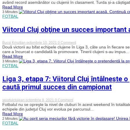
Dobrogei
Turda
având record asemănător cu clujenii în clasament. Turda și-a câștigat 
Sud
are
Read More
meci
3 Minutes
greu
FOTBAL
pe
teren
propriu
Viitorul Cluj obţine un succes important 
cu
CSM
București
on
Bucsi Krisztian
octombrie 10, 2021
0 Comment
Viitorul
Două victorii au bifat echipele clujene în Liga 3, câte una în fiecare 
Cluj
care a încurcat o candidată la promovare. Tinerii clujeni s-au impus...
obţine
Read More
un
3 Minutes
succes
FOTBAL
important
acasă.
Continuă
Liga 3, etapa 7: Viitorul Cluj întâlneşte
criza
la
caută primul succes din campionat
Sănătatea
Cluj
on
sportulclujean
octombrie 8, 2021
0 Comment
Liga
Fotbalul nu se opreşte la nivel de cluburi în acest weekend în totalit
3,
echipele din judeţul Cluj vor evolua pe parcursul...
etapa
Read More
7:
2 Minutes
Viitorul
FOTBAL
Cluj
întâlneşte