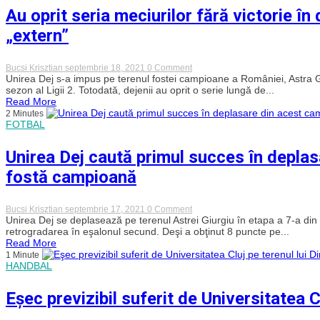
o
Au oprit seria meciurilor fără victorie în
pretendentă
la
„extern”
promovare.
Sănătatea
Cluj
caută
on
Bucsi Krisztian
septembrie 18, 2021
0 Comment
primul
Au
Unirea Dej s-a impus pe terenul fostei campioane a României, Astra Giu
succes
oprit
sezon al Ligii 2. Totodată, dejenii au oprit o serie lungă de...
din
seria
Read More
campionat
meciurilor
2 Minutes
fără
FOTBAL
victorie
în
deplasare!
Unirea Dej caută primul succes în deplas
Unirea
Dej,
fostă campioană
la
primul
succes
„extern”
on
Bucsi Krisztian
septembrie 17, 2021
0 Comment
Unirea
Unirea Dej se deplasează pe terenul Astrei Giurgiu în etapa a 7-a din
Dej
retrogradarea în eşalonul secund. Deşi a obţinut 8 puncte pe...
caută
Read More
primul
1 Minute
succes
HANDBAL
în
deplasare
din
Eşec previzibil suferit de Universitatea C
acest
campionat.
Dejenii