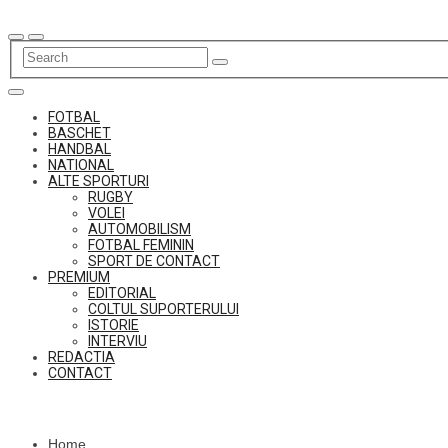
Skip
to
content
FOTBAL
BASCHET
HANDBAL
NATIONAL
ALTE SPORTURI
RUGBY
VOLEI
AUTOMOBILISM
FOTBAL FEMININ
SPORT DE CONTACT
PREMIUM
EDITORIAL
COLTUL SUPORTERULUI
ISTORIE
INTERVIU
REDACTIA
CONTACT
Home