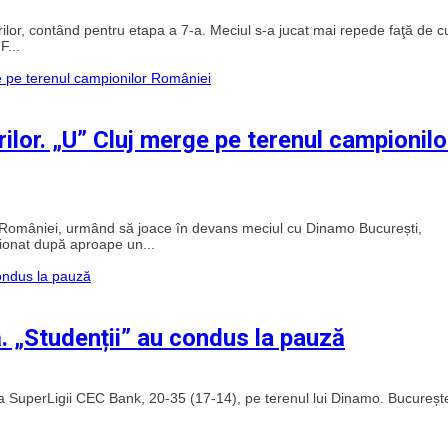
rilor, contând pentru etapa a 7-a. Meciul s-a jucat mai repede faţă de 
F...
rilor. „U” Cluj merge pe terenul campionilo
or României, urmând să joace în devans meciul cu Dinamo București,
pionat după aproape un...
. „Studenții” au condus la pauză
a a SuperLigii CEC Bank, 20-35 (17-14), pe terenul lui Dinamo. Bucurește