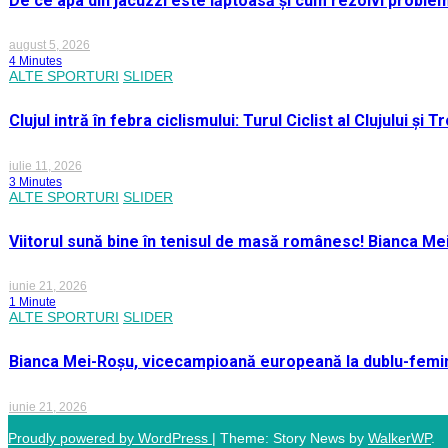
De ce apa din jacuzzi este lăptoasă și cum rezolvi proble
august 5, 2026
4 Minutes
ALTE SPORTURI
SLIDER
Clujul intră în febra ciclismului: Turul Ciclist al Clujului ș
iulie 11, 2026
3 Minutes
ALTE SPORTURI
SLIDER
Viitorul sună bine în tenisul de masă românesc! Bianca M
iunie 21, 2026
1 Minute
ALTE SPORTURI
SLIDER
Bianca Mei-Roșu, vicecampioană europeană la dublu-femini
iunie 21, 2026
Proudly powered by WordPress
|
Theme: Story News by
WalkerWP
.