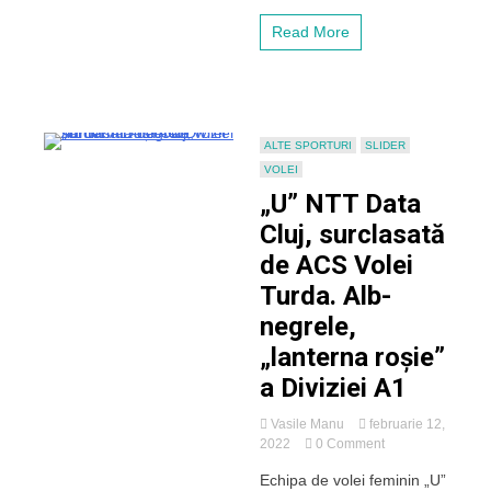
la
al
Read More
18-
lea
eșec
consecutiv
în
Divizia
ALTE SPORTURI
SLIDER
A1
VOLEI
„U” NTT Data
Cluj, surclasată
de ACS Volei
Turda. Alb-
negrele,
„lanterna roșie”
a Diviziei A1
Vasile Manu
februarie 12,
on
2022
0 Comment
„U”
Echipa de volei feminin „U”
NTT