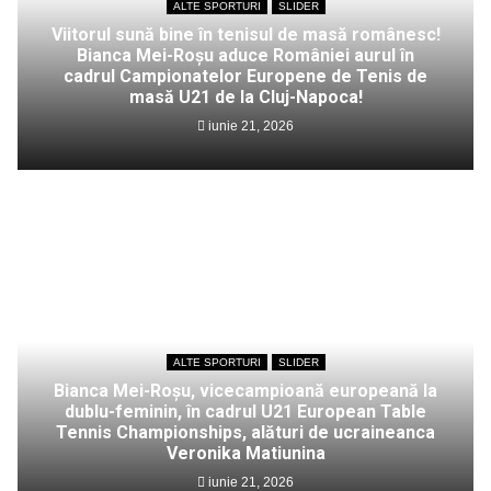
ALTE SPORTURI
SLIDER
Viitorul sună bine în tenisul de masă românesc!
Bianca Mei-Roșu aduce României aurul în
cadrul Campionatelor Europene de Tenis de
masă U21 de la Cluj-Napoca!
iunie 21, 2026
ALTE SPORTURI
SLIDER
Bianca Mei-Roșu, vicecampioană europeană la
dublu-feminin, în cadrul U21 European Table
Tennis Championships, alături de ucraineanca
Veronika Matiunina
iunie 21, 2026