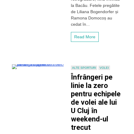
stângul
la Bacău. Fetele pregătite
în
de Liliana Bogendorfer și
play-
Ramona Domocoș au
out-
ul
cedat în...
Diviziei
A1
Read More
ALTE SPORTURI
VOLEI
Înfrângeri pe
linie la zero
pentru echipele
de volei ale lui
U Cluj în
weekend-ul
trecut