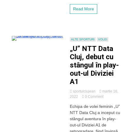
al
Diviziei
Read More
A1
ALTE SPORTURI
VOLEI
„U” NTT Data
Cluj, debut cu
stângul în play-
out-ul Diviziei
A1
sportulclujean
martie 16,
on
2022
0 Comment
„U”
Echipa de volei feminin „U”
NTT
NTT Data Cluj a inceput cu
Data
Cluj,
stângul aventura în play-
debut
out-ul Diviziei A1 de
cu
retrogradare, fiind învinsă