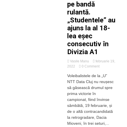
pe bandă
rulantă.
„Studentele” au
ajuns la al 18-
lea eșec
consecutiv în
Divizia A1
Vasile Manu
februarie 19,
on
2022
0 Comment
„U”
Voleibalistele de la „U”
NTT
NTT Data Cluj nu reușesc
Data
Cluj,
să găsească drumul spre
înfrângeri
prima victorie în
pe
campionat, fiind învinse
bandă
sâmbătă, 19 februarie, și
rulantă.
de o altă contracandidată
„Studentele”
la retrogradare, Dacia
au
ajuns
Mioveni, în trei seturi,...