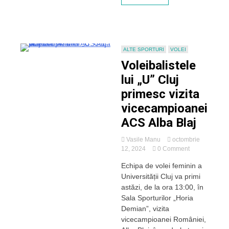
Blaj
ALTE SPORTURI
VOLEI
Voleibalistele
lui „U” Cluj
primesc vizita
vicecampioanei
ACS Alba Blaj
Vasile Manu
octombrie
on
12, 2024
0 Comment
Voleibalistele
Echipa de volei feminin a
lui
Universității Cluj va primi
„U”
Cluj
astăzi, de la ora 13:00, în
primesc
Sala Sporturilor „Horia
vizita
Demian”, vizita
vicecampioan
vicecampioanei României,
ACS