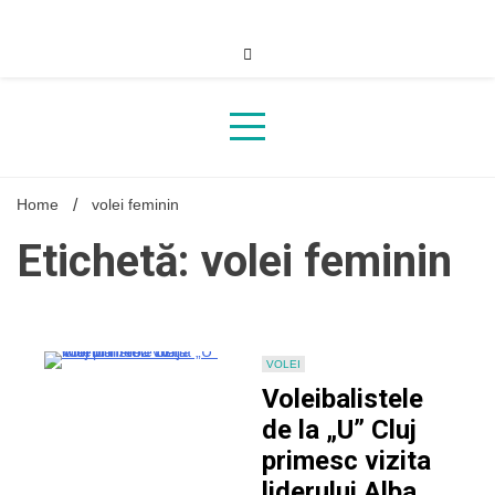
Skip
to
content
Home
volei feminin
Etichetă: volei feminin
VOLEI
Voleibalistele
de la „U” Cluj
primesc vizita
liderului Alba