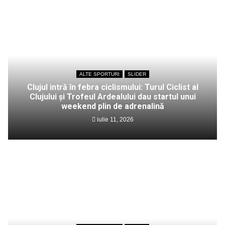
ALTE SPORTURI
SLIDER
Clujul intră în febra ciclismului: Turul Ciclist al
Clujului și Trofeul Ardealului dau startul unui
weekend plin de adrenalină
iulie 11, 2026