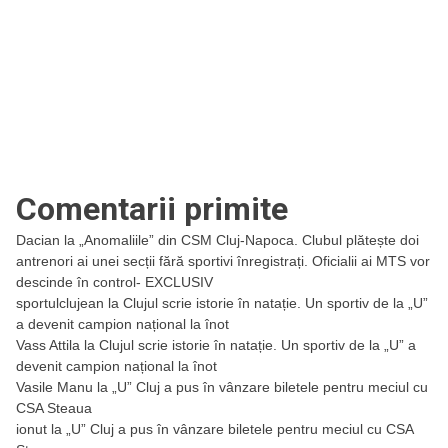
Comentarii primite
Dacian
la
„Anomaliile” din CSM Cluj-Napoca. Clubul plătește doi
antrenori ai unei secții fără sportivi înregistrați. Oficialii ai MTS vor
descinde în control- EXCLUSIV
sportulclujean
la
Clujul scrie istorie în natație. Un sportiv de la „U”
a devenit campion național la înot
Vass Attila
la
Clujul scrie istorie în natație. Un sportiv de la „U” a
devenit campion național la înot
Vasile Manu
la
„U” Cluj a pus în vânzare biletele pentru meciul cu
CSA Steaua
ionut
la
„U” Cluj a pus în vânzare biletele pentru meciul cu CSA