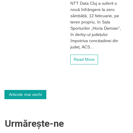
NTT Data Cluj a suferit o
Data
Cluj,
nouă înfrângere la zero
surclasată
sâmbătă, 12 februarie, pe
de
teren propriu, în Sala
ACS
Sporturilor „Horia Demian”,
Volei
în derby-ul județului
Turda.
împotriva concitadinei din
Alb-
negrele,
județ, ACS...
„lanterna
roșie”
Read More
a
Diviziei
A1
Navigare
Articole mai vechi
în
articole
Urmărește-ne