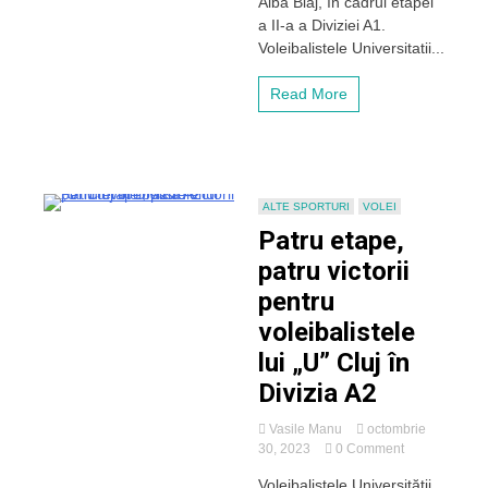
Alba Blaj, în cadrul etapei
Alba
a II-a a Diviziei A1.
Blaj
Voleibalistele Universitatii...
Read More
ALTE SPORTURI
VOLEI
Patru etape,
patru victorii
pentru
voleibalistele
lui „U” Cluj în
Divizia A2
Vasile Manu
octombrie
on
30, 2023
0 Comment
Patru
Voleibalistele Universității
etape,