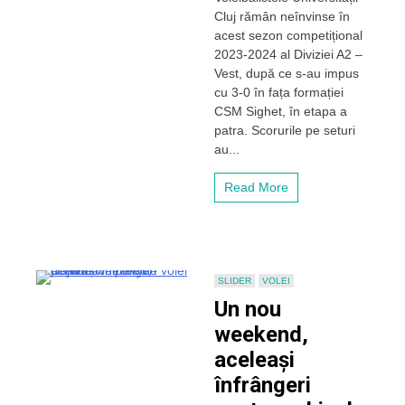
Cluj rămân neînvinse în
patru
victorii
acest sezon competițional
pentru
2023-2024 al Diviziei A2 –
voleibalistele
Vest, după ce s-au impus
lui
cu 3-0 în fața formației
„U”
CSM Sighet, în etapa a
Cluj
patra. Scorurile pe seturi
în
Divizia
au...
A2
Read More
SLIDER
VOLEI
Un nou
weekend,
aceleași
înfrângeri