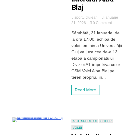
Blaj
sportulclujean
ianuarie
on
31, 2026
0 Comment
Voleibalistele
Sâmbătă, 31 ianuarie, de
de
la ora 17:00, echipa de
la
„U”
volei feminin a Universității
Cluj
Cluj va juca cea de-a 13
primesc
etapă a campionatului
vizita
Diviziei A1 împotriva celor
liderului
CSM Volei Alba Blaj pe
Alba
teren propriu, în...
Blaj
Read More
ALTE SPORTURI
SLIDER
VOLEI