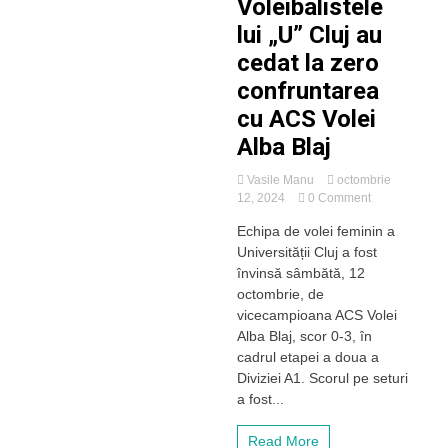
Voleibalistele
lui „U” Cluj au
cedat la zero
confruntarea
cu ACS Volei
Alba Blaj
Vasile Manu
octombrie
on
12, 2024
0 Comment
Voleibalistele
Echipa de volei feminin a
lui
Universității Cluj a fost
„U”
Cluj
învinsă sâmbătă, 12
au
octombrie, de
cedat
vicecampioana ACS Volei
la
Alba Blaj, scor 0-3, în
zero
cadrul etapei a doua a
confruntarea
Diviziei A1. Scorul pe seturi
cu
ACS
a fost...
Volei
Alba
Read More