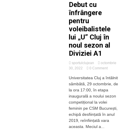
Debut cu
înfrângere
pentru
voleibalistele
lui „U” Cluj în
noul sezon al
Diviziei A1
sportulclujean
octombrie
on
30, 2022
0 Comment
Debut
Universitatea Cluj a întâlnit
cu
sâmbătă, 29 octombrie, de
înfrângere
pentru
la ora 17:00, în etapa
voleibalistele
inaugurală a noului sezon
lui
competițional la volei
„U”
feminin pe CSM București,
Cluj
echipă desființată în anul
în
2019, reînființată vara
noul
sezon
aceasta. Meciul a...