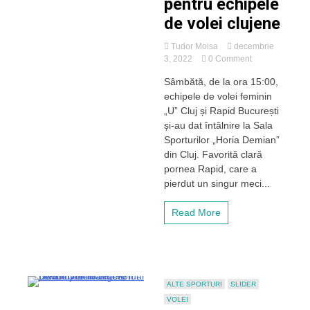
pentru echipele
de volei clujene
Tudor Moisa
decembrie
on
3, 2022
0 Comment
Un
Sâmbătă, de la ora 15:00,
nou
echipele de volei feminin
weekend,
aceleași
„U” Cluj și Rapid București
înfrângeri
și-au dat întâlnire la Sala
pentru
Sporturilor „Horia Demian”
echipele
din Cluj. Favorită clară
de
pornea Rapid, care a
volei
pierdut un singur meci...
clujene
Read More
ALTE SPORTURI
SLIDER
VOLEI