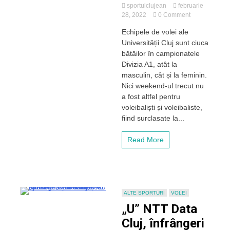
sportulclujean
februarie
on
28, 2022
0 Comment
Înfrângeri
Echipele de volei ale
pe
Universității Cluj sunt ciuca
linie
la
bătăilor în campionatele
zero
Divizia A1, atât la
pentru
masculin, cât și la feminin.
echipele
Nici weekend-ul trecut nu
de
a fost altfel pentru
volei
voleibaliști și voleibaliste,
ale
lui
fiind surclasate la...
U
Cluj
Read More
în
weekend-
ul
trecut
ALTE SPORTURI
VOLEI
„U” NTT Data
Cluj, înfrângeri