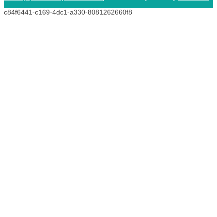
c84f6441-c169-4dc1-a330-8081262660f8