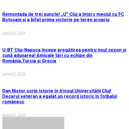
Remontada de trei puncte! „U” Cluj a întors meciul cu FC
Botoșani și a bifat prima victorie pe teren propriu
august 4, 2026
U-BT Cluj-Napoca începe pregătirea pentru noul sezon și
sună adunarea! Amicale tari cu echipe din
România,Turcia și Grecia
august 3, 2026
Dan Nistor scrie istorie în tricoul Universității Cluj!
Decarul veteran a egalat un record istoric în fotbalul
românesc
august 3, 2026