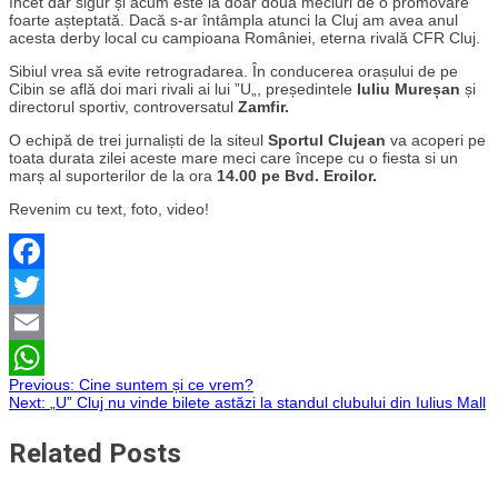
încet dar sigur și acum este la doar două meciuri de o promovare
foarte așteptată. Dacă s-ar întâmpla atunci la Cluj am avea anul
acesta derby local cu campioana României, eterna rivală CFR Cluj.
Sibiul vrea să evite retrogradarea. În conducerea orașului de pe
Cibin se află doi mari rivali ai lui ”U„, președintele
Iuliu Mureșan
și
directorul sportiv, controversatul
Zamfir.
O echipă de trei jurnaliști de la siteul
Sportul Clujean
va acoperi pe
toata durata zilei aceste mare meci care începe cu o fiesta si un
marș al suporterilor de la ora
14.00 pe Bvd. Eroilor.
Revenim cu text, foto, video!
Facebook
Twitter
Email
Navigare
Previous:
Cine suntem și ce vrem?
WhatsApp
Next:
„U” Cluj nu vinde bilete astăzi la standul clubului din Iulius Mall
în
Related Posts
articole