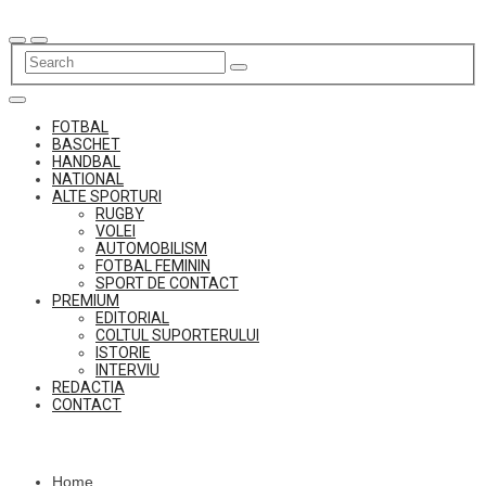
Skip
to
content
FOTBAL
BASCHET
HANDBAL
NATIONAL
ALTE SPORTURI
RUGBY
VOLEI
AUTOMOBILISM
FOTBAL FEMININ
SPORT DE CONTACT
PREMIUM
EDITORIAL
COLTUL SUPORTERULUI
ISTORIE
INTERVIU
REDACTIA
CONTACT
Home