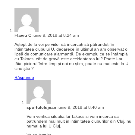
Flaviu C
iunie 9, 2019 at 8:24 am
Aștept de la voi pe viitor să încercați să pătrundeți în
intimitatea clubului U, deoarece în ultimul an am observat o
lipsă de comunicare alarmantă. De exemplu ce se întâmplă
cu Takacs, cât de gravă este accidentarea lui? Poate i-au
tăiat piciorul între timp și noi nu știm, poate nu mai este la U,
cine știe ?
Răspunde
sportulclujean
iunie 9, 2019 at 8:40 am
Vom verifica situatia lui Takacs si vom incerca sa
patrundem mai mult in intimitatea cluburilor din Cluj, nu
numai a lui U Cluj.