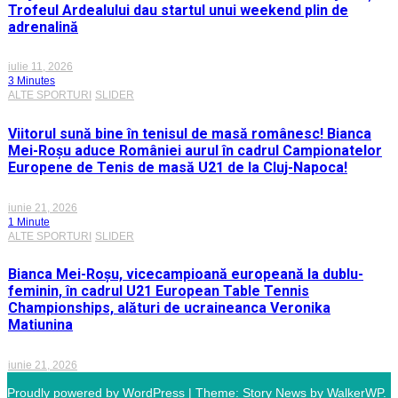
Trofeul Ardealului dau startul unui weekend plin de
adrenalină
iulie 11, 2026
3 Minutes
ALTE SPORTURI
SLIDER
Viitorul sună bine în tenisul de masă românesc! Bianca
Mei-Roșu aduce României aurul în cadrul Campionatelor
Europene de Tenis de masă U21 de la Cluj-Napoca!
iunie 21, 2026
1 Minute
ALTE SPORTURI
SLIDER
Bianca Mei-Roșu, vicecampioană europeană la dublu-
feminin, în cadrul U21 European Table Tennis
Championships, alături de ucraineanca Veronika
Matiunina
iunie 21, 2026
Proudly powered by WordPress
|
Theme: Story News by
WalkerWP
.