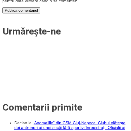
pentru data viitoare când o să comentez.
Urmărește-ne
Comentarii primite
Dacian
la
„Anomaliile” din CSM Cluj-Napoca. Clubul plătește
doi antrenori ai unei secții fără sportivi înregistrați. Oficialii ai