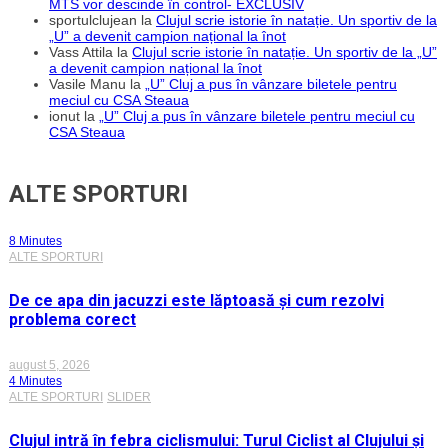
MTS vor descinde în control- EXCLUSIV
sportulclujean
la
Clujul scrie istorie în natație. Un sportiv de la
„U” a devenit campion național la înot
Vass Attila
la
Clujul scrie istorie în natație. Un sportiv de la „U”
a devenit campion național la înot
Vasile Manu
la
„U” Cluj a pus în vânzare biletele pentru
meciul cu CSA Steaua
ionut
la
„U” Cluj a pus în vânzare biletele pentru meciul cu
CSA Steaua
ALTE SPORTURI
8 Minutes
ALTE SPORTURI
De ce apa din jacuzzi este lăptoasă și cum rezolvi
problema corect
august 5, 2026
4 Minutes
ALTE SPORTURI
SLIDER
Clujul intră în febra ciclismului: Turul Ciclist al Clujului și