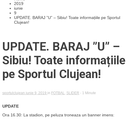
2019
iunie
9
UPDATE. BARAJ ”U” – Sibiu! Toate informațiile pe Sportul
Clujean!
UPDATE. BARAJ ”U” –
Sibiu! Toate informațiile
pe Sportul Clujean!
sportulclujean
iunie 9, 2019
in
FOTBAL
,
SLIDER
- 1 Minute
UPDATE
Ora 16.30: La stadion, pe peluza troneaza un banner imens: