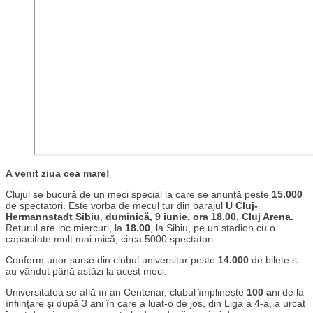
A venit ziua cea mare!
Clujul se bucură de un meci special la care se anunță peste
15.000
de spectatori. Este vorba de mecul tur din barajul
U Cluj-
Hermannstadt Sibiu
,
duminică, 9 iunie, ora 18.00, Cluj Arena.
Returul are loc miercuri, la
18.00
, la Sibiu, pe un stadion cu o
capacitate mult mai mică, circa 5000 spectatori.
Conform unor surse din clubul universitar peste
14.000
de bilete s-
au vândut până astăzi la acest meci.
Universitatea se află în an Centenar, clubul împlinește
100 a
ni de la
înființare și după 3 ani în care a luat-o de jos, din Liga a 4-a, a urcat