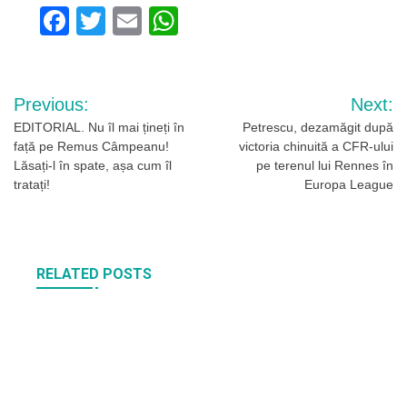
Facebook
Twitter
Email
WhatsApp
Navigare
Previous:
Next:
în
EDITORIAL. Nu îl mai țineți în
Petrescu, dezamăgit după
față pe Remus Câmpeanu!
victoria chinuită a CFR-ului
articole
Lăsați-l în spate, așa cum îl
pe terenul lui Rennes în
tratați!
Europa League
RELATED POSTS