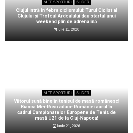
ALTE SPORTURI
SLIDER
Clujul intră în febra ciclismului: Turul Ciclist al
Clujului și Trofeul Ardealului dau startul unui
weekend plin de adrenalină
iulie 11, 2026
ALTE SPORTURI
SLIDER
Viitorul sună bine în tenisul de masă românesc!
Bianca Mei-Roșu aduce României aurul în
cadrul Campionatelor Europene de Tenis de
masă U21 de la Cluj-Napoca!
iunie 21, 2026