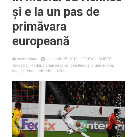
și e la un pas de
primăvara
europeană
Vasile Manu
octombrie 25, 2019
in
FOTBAL
,
SLIDER
Tagged
CFR Cluj
,
ciprian deac
,
europa league
,
grupe europa
league
,
rennes
,
victorie
- 1 Minute