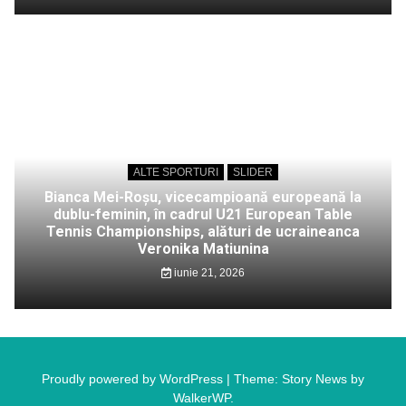
ALTE SPORTURI
SLIDER
Bianca Mei-Roșu, vicecampioană europeană la
dublu-feminin, în cadrul U21 European Table
Tennis Championships, alături de ucraineanca
Veronika Matiunina
iunie 21, 2026
Proudly powered by WordPress
|
Theme: Story News by
WalkerWP
.