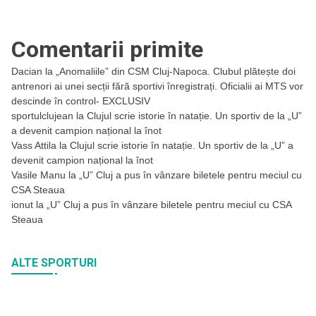
Comentarii primite
Dacian
la
„Anomaliile” din CSM Cluj-Napoca. Clubul plătește doi
antrenori ai unei secții fără sportivi înregistrați. Oficialii ai MTS vor
descinde în control- EXCLUSIV
sportulclujean
la
Clujul scrie istorie în natație. Un sportiv de la „U”
a devenit campion național la înot
Vass Attila
la
Clujul scrie istorie în natație. Un sportiv de la „U” a
devenit campion național la înot
Vasile Manu
la
„U” Cluj a pus în vânzare biletele pentru meciul cu
CSA Steaua
ionut
la
„U” Cluj a pus în vânzare biletele pentru meciul cu CSA
Steaua
ALTE SPORTURI